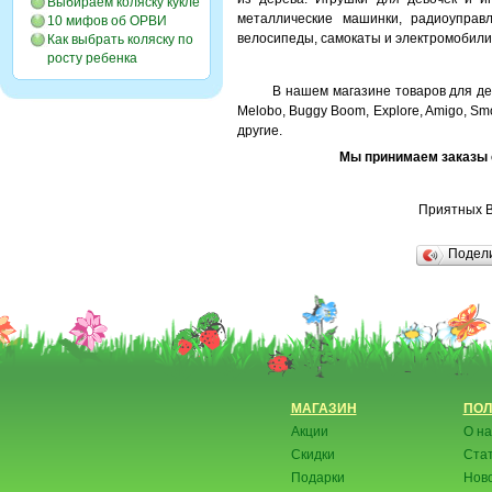
Выбираем коляску кукле
металлические машинки, радиоуправ
10 мифов об ОРВИ
велосипеды, самокаты и электромобили
Как выбрать коляску по
росту ребенка
В нашем магазине товаров для детей 
Melobo, Buggy Boom, Explore, Amigo, Smob
другие.
Мы принимаем заказы с
Приятных В
Подел
МАГАЗИН
ПОЛ
Акции
О на
Скидки
Ста
Подарки
Нов