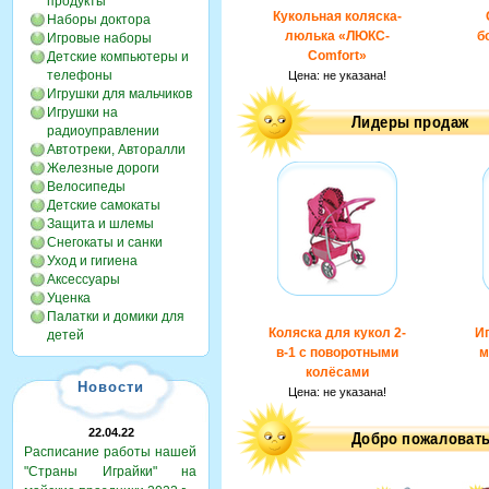
продукты
Кукольная коляска-
Наборы доктора
люлька «ЛЮКС-
б
Игровые наборы
Comfort»
Детские компьютеры и
телефоны
Цена:
не указана!
Игрушки для мальчиков
Игрушки на
радиоуправлении
Автотреки, Авторалли
Железные дороги
Велосипеды
Детские самокаты
Защита и шлемы
Снегокаты и санки
Уход и гигиена
Аксессуары
Уценка
Палатки и домики для
Коляска для кукол 2-
И
детей
в-1 с поворотными
м
колёсами
Новости
Цена:
не указана!
22.04.22
Расписание работы нашей
"Страны Играйки" на