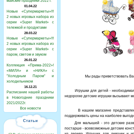
майские праздники 2022 г.
01.04.22
Новые «Супермаркеты»!!!
2 новых игровых набора из
серии «Super Market» с
тележкой и продуктами
28.03.22
Новые «Супермаркеты»!!!
2 новых игровых набора из
серии «Super Market» с
паром, светом и звуком
26.01.22
Коллекция «Прима-2022»!
«МИЛА» и «НИКА» с
"Холодным Паром" и
Мы рады приветствовать Вас
холодильником
16.12.21
Игрушки для детей - необходимая со
Расписание нашей работы
недорогие детские игрушки вызывают мо
в Новогодние праздники
2021/2022г.
Все новости
В нашем магазине представлен широ
поддерживать цены на наиболее выгодн
Статьи
Для малышей - это детские развива
постарше - всевозможные детские конст
из дерева. Игрушки для девочек и иг