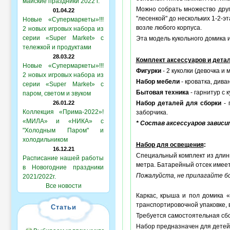
майские праздники 2022 г.
Можно собрать множество друг
01.04.22
"лесенкой" до нескольких 1-2-
Новые «Супермаркеты»!!!
возле любого корпуса.
2 новых игровых набора из
серии «Super Market» с
Эта модель кукольного домика 
тележкой и продуктами
28.03.22
Комплект аксессуаров и дета
Новые «Супермаркеты»!!!
Фигурки
- 2 куколки (девочка и 
2 новых игровых набора из
Набор мебели
- кроватка, дива
серии «Super Market» с
Бытовая техника
- гарнитур с 
паром, светом и звуком
26.01.22
Набор деталей для сборки
- 
Коллекция «Прима-2022»!
заборчика.
«МИЛА» и «НИКА» с
* Состав аксессуаров завис
"Холодным Паром" и
холодильником
Набор для освещения
:
16.12.21
Специальный комплект из длин
Расписание нашей работы
метра. Батарейный отсек имее
в Новогодние праздники
Пожалуйста, не прилагайте бо
2021/2022г.
Все новости
Каркас, крыша и пол домика «
транспортировочной упаковке, 
Статьи
Требуется самостоятельная сбор
Набор предназначен для детей 