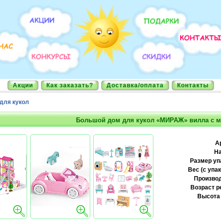
Акции
Как заказать?
Доставка/оплата
Контакты
для кукол
Большой дом для кукол «МИРАЖ» вилла с 
А
На
Размер уп
Вес (с упак
Производ
Возраст р
Высота 