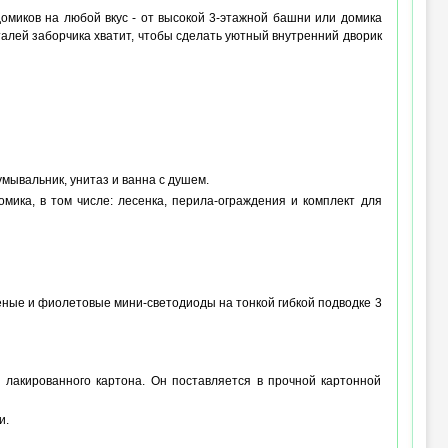
омиков на любой вкус - от высокой 3-этажной башни или домика
талей заборчика хватит, чтобы сделать уютный внутренний дворик
умывальник, унитаз и ванна с душем.
мика, в том числе: лесенка, перила-ограждения и комплект для
ёные и фиолетовые мини-светодиоды на тонкой гибкой подводке 3
 лакированного картона. Он поставляется в прочной картонной
и.