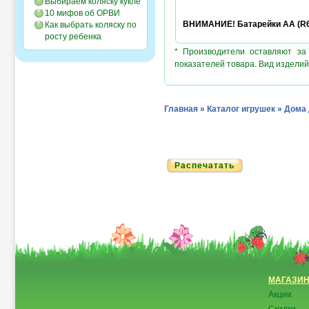
Выбираем коляску кукле
10 мифов об ОРВИ
ВНИМАНИЕ! Батарейки AA (R6/
Как выбрать коляску по
росту ребенка
* Производители оставляют за
показателей товара. Вид изделий
Главная
»
Каталог игрушек
»
Дома 
Распечатать
МАГАЗИ
Акции