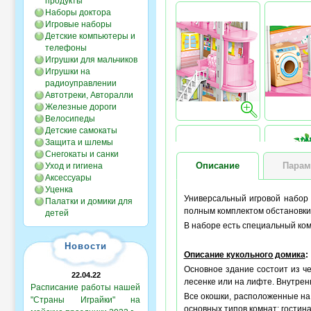
продукты
Наборы доктора
Игровые наборы
Детские компьютеры и
телефоны
Игрушки для мальчиков
Игрушки на
радиоуправлении
Автотреки, Авторалли
Железные дороги
Велосипеды
Детские самокаты
Защита и шлемы
Снегокаты и санки
Описание
Парам
Уход и гигиена
Аксессуары
Уценка
Универсальный игровой набо
Палатки и домики для
полным комплектом обстановки 
детей
В наборе есть специальный ко
Новости
Описание кукольного домика
:
Основное здание состоит из че
22.04.22
лесенке или на лифте. Внутрен
Расписание работы нашей
Все окошки, расположенные на
"Страны Играйки" на
основных типов комнат: гостиная