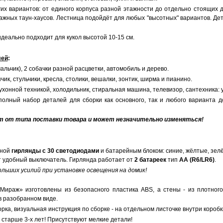
их вариантов: от единого корпуса разной этажности до отдельно стоящих д
этажных таун-хаусов. Лестница подойдёт для любых "высотных" вариантов. Де
идеально подходит для кукол высотой 10-15 см.
лей
:
мальчик), 2 собачки разной расцветки, автомобиль и дерево.
нчик, стульчики, кресла, столики, вешалки, зонтик, ширма и пианино.
кухонной техникой, холодильник, стиральная машина, телевизор, сантехника: 
полный набор деталей для сборки как основного, так и любого варианта до
ит от типа поставки товара и может незначительно изменяться!
ной
гирлянды с 30 светодиодами
и батарейным блоком: синие, жёлтые, зел
т удобный выключатель. Гирлянда работает от
2 батареек
тип
AA (R6/LR6)
.
льших усилий при установке освещения на домик!
Мираж» изготовлены из безопасного пластика ABS, а стены - из плотного
в разобранном виде.
ка, визуальная инструкция по сборке - на отдельном листочке внутри коробк
старше 3-х лет! Присутствуют мелкие детали!