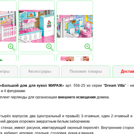
етры
Аксессуары
Похожие товары
Достав
р
«Большой дом для кукол МИРАЖ
» арт. 556-25 из серии "
Dream Villa
" - н
и 4 фигурками.
мплект гирлянды для организации
внешнего освещения
домика.
тырёх корпусов: два (центральный и правый) 3-этажные, один 2-этажный и 
ний дворик огорожен аккуратным белым заборчиком.
 стенах, имеют рисунок, имитирующий оконный переплёт. Внутренние стор
, кабинет, игровая, спальня, столовая, кухня и ванная.