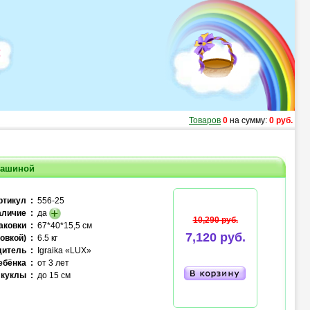
Товаров
0
на сумму:
0 руб.
машиной
ртикул :
556-25
личие :
да
10,290 руб.
аковки :
67*40*15,5 см
7,120 руб.
овкой) :
6.5 кг
итель :
Igraika «LUX»
ебёнка :
от 3 лет
куклы :
до 15 см