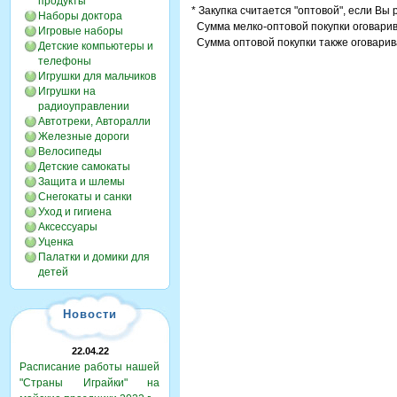
продукты
* Закупка считается "оптовой", если Вы
Наборы доктора
Сумма мелко-оптовой покупки оговарива
Игровые наборы
Сумма оптовой покупки также оговарива
Детские компьютеры и
телефоны
Игрушки для мальчиков
Игрушки на
радиоуправлении
Автотреки, Авторалли
Железные дороги
Велосипеды
Детские самокаты
Защита и шлемы
Снегокаты и санки
Уход и гигиена
Аксессуары
Уценка
Палатки и домики для
детей
Новости
22.04.22
Расписание работы нашей
"Страны Играйки" на