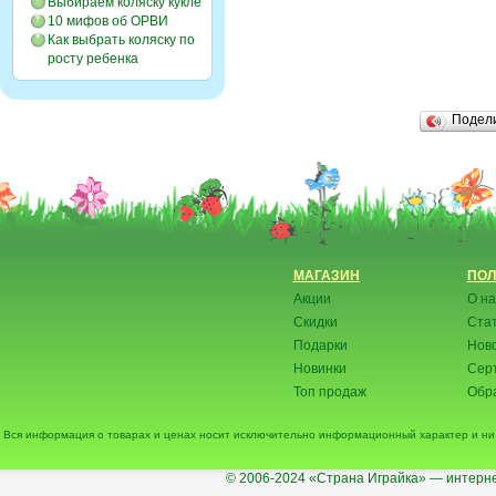
Выбираем коляску кукле
10 мифов об ОРВИ
Как выбрать коляску по
росту ребенка
Подел
МАГАЗИН
ПОЛ
Акции
О на
Скидки
Ста
Подарки
Нов
Новинки
Сер
Топ продаж
Обра
Вся информация о товарах и ценах носит исключительно информационный характер и ни 
© 2006-2024
«Страна Играйка» — интерне