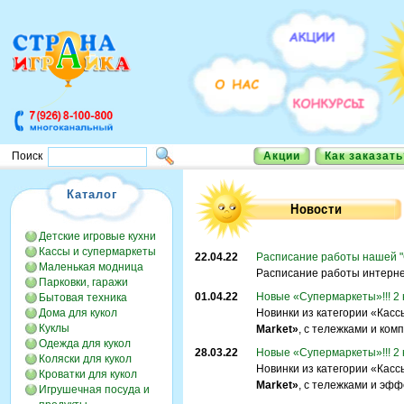
Акции
Как заказать
Поиск
Каталог
Детские игровые кухни
Кассы и супермаркеты
22.04.22
Расписание работы нашей "С
Маленькая модница
Расписание работы интернет
Парковки, гаражи
01.04.22
Новые «Супермаркеты»!!! 2 
Бытовая техника
Дома для кукол
Новинки из категории «Касс
Куклы
Market»
, с тележками и ком
Одежда для кукол
28.03.22
Новые «Супермаркеты»!!! 2 
Коляски для кукол
Новинки из категории «Касс
Кроватки для кукол
Market»
, с тележками и эфф
Игрушечная посуда и