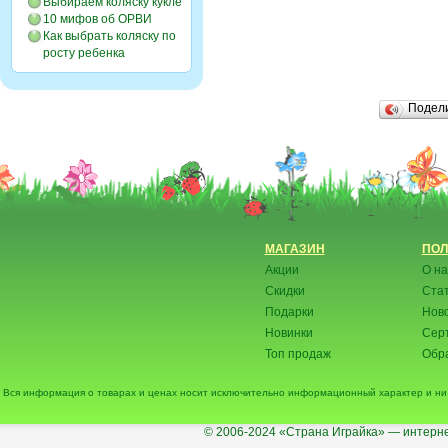
Выбираем коляску кукле
10 мифов об ОРВИ
Как выбрать коляску по
росту ребенка
Подел
МАГАЗИН
ПОЛ
Акции
О на
Скидки
Ста
Подарки
Нов
Новинки
Сер
Топ продаж
Обра
Вся информация о товарах и ценах носит исключительно информационный характер и ни 
© 2006-2024
«Страна Играйка» — интерне