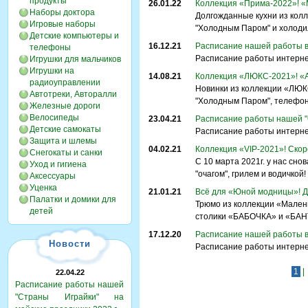
продукты
26.01.22
Коллекция «Прима-2022»! «
Наборы доктора
Долгожданные кухни из колл
Игровые наборы
"Холодным Паром" и холоди
Детские компьютеры и
16.12.21
Расписание нашей работы в
телефоны
Расписание работы интернет
Игрушки для мальчиков
Игрушки на
14.08.21
Коллекция «ЛЮКС-2021»! «
радиоуправлении
Новинки из коллекции «ЛЮК
Автотреки, Авторалли
"Холодным Паром", телефон
Железные дороги
Велосипеды
23.04.21
Расписание работы нашей "С
Детские самокаты
Расписание работы интернет
Защита и шлемы
04.02.21
Коллекция «VIP-2021»! Скор
Снегокаты и санки
С 10 марта 2021г. у нас сно
Уход и гигиена
"очагом", грилем и водичкой!
Аксессуары
Уценка
21.01.21
Всё для «Юной модницы»! Д
Палатки и домики для
Трюмо из коллекции «Малень
детей
столики «БАБОЧКА» и «БАН
17.12.20
Расписание нашей работы в
Новости
Расписание работы интернет
1
|
22.04.22
Расписание работы нашей
"Страны Играйки" на