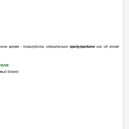
енное время - пожалуйста, обязательно
предупредите
нас об этом!
теля
мый бланк
)