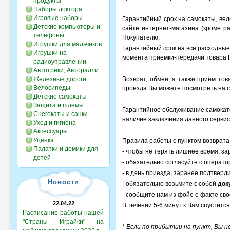
продукты
Наборы доктора
Игровые наборы
Гарантийный срок на самокаты, вел
Детские компьютеры и
сайте интернет-магазина (кроме р
телефоны
Покупателю.
Игрушки для мальчиков
Гарантийный срок на все расходные
Игрушки на
момента приемки-передачи товара 
радиоуправлении
Автотреки, Авторалли
Железные дороги
Возврат, обмен, а также приём то
Велосипеды
проезда Вы можете посмотреть на 
Детские самокаты
Защита и шлемы
Гарантийное обслуживание самока
Снегокаты и санки
наличие заключения данного сервис
Уход и гигиена
Аксессуары
Уценка
Правила работы с пунктом возврата
Палатки и домики для
- чтобы не терять лишнее время, за
детей
- обязательно согласуйте с операто
- в день приезда, заранее подтвер
Новости
- обязательно возьмите с собой
док
- сообщите нам из фойе о факте св
22.04.22
В течении 5-6 минут к Вам спустится
Расписание работы нашей
"Страны Играйки" на
* Если по прибытии на пункт, Вы 