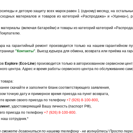
осипеды и детскую защиту всех марок равен 1 (одному) месяцу, на остальн
асходных материалов и товаров из категорий «Распродажа» и «Уценка»), 
 материалы (включая батарейки) и товары из категорий категорий «Распрода
Покупателю.
вара на гарантийный
ремонт
производится только на нашем гарантийном пунк
странице
"Контакты"
. Выезд курьера для обмена, возврата или приёма на г
тов
Explore
(
Eco-Line
) производится только в авторизованном сервисном цен
ного центра. Адрес и время работы сервисного центра по обслуживанию сам
 товара:
ранее скачайте и заполните бланк соответствующего заявления,
ром точную дату и примерное время приезда на пункт возврата,
дите время своего приезда по телефону
+7 (926) 8-100-800
,
умент
, удостоверяющий Вашу личность (паспорт РФ),
оего приезда по телефону
+7 (926) 8-100-800
.
 наш сотрудник.*
не сможете дозвониться по нашему телефону - не волнуйтесь! Просто пере