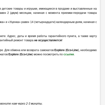
ые детские товары и игрушки, имеющиеся в продаже и выставленные на
равен 2 (двум) месяцам, начиная с момента приемки-передачи товара
жа» и «Уценка» равен 14 (четырнадцати) календарным дням, начиная с
те. Адрес, даты и время работы гарантийного пункта, а также карту
арантийный ремонт товара
не осуществляется
!
тре. Для обмена или возврата самокатов
Explore
(
Eco-Line
), необходимо
окатов
Explore
(
Eco-Line
) можно посмотреть по
ссылке
.
звоните нам через 2-3 минуты.