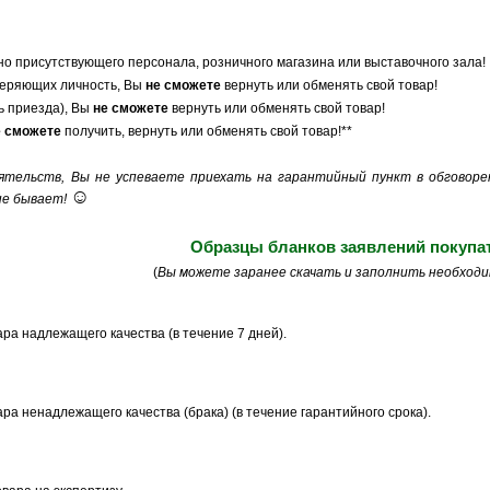
но присутствующего персонала, розничного магазина или выставочного зала!
веряющих личность, Вы
не сможете
вернуть или обменять свой товар!
ь приезда), Вы
не сможете
вернуть или обменять свой товар!
е сможете
получить, вернуть или обменять свой товар!**
оятельств, Вы не успеваете приехать на гарантийный пункт в обговор
☺
не бывает!
Образцы бланков заявлений покупа
(
Вы можете заранее скачать и заполнить необходи
ара надлежащего качества (в течение 7 дней).
ара ненадлежащего качества (брака) (в течение гарантийного срока).