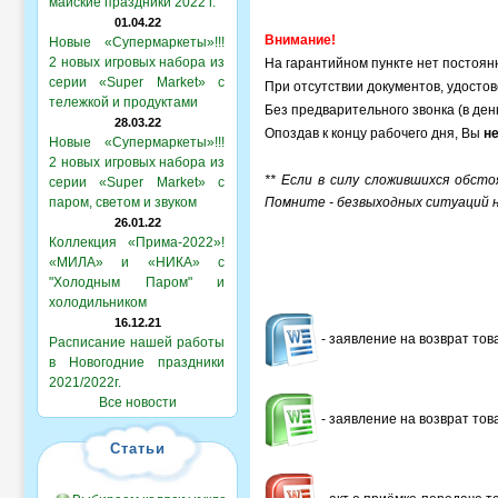
майские праздники 2022 г.
01.04.22
Внимание!
Новые «Супермаркеты»!!!
2 новых игровых набора из
На гарантийном пункте нет постоян
серии «Super Market» с
При отсутствии документов, удосто
тележкой и продуктами
Без предварительного звонка (в ден
28.03.22
Опоздав к концу рабочего дня, Вы
н
Новые «Супермаркеты»!!!
2 новых игровых набора из
** Если в силу сложившихся обст
серии «Super Market» с
паром, светом и звуком
Помните - безвыходных ситуаций 
26.01.22
Коллекция «Прима-2022»!
«МИЛА» и «НИКА» с
"Холодным Паром" и
холодильником
16.12.21
- заявление на возврат тов
Расписание нашей работы
в Новогодние праздники
2021/2022г.
Все новости
- заявление на возврат тов
Статьи