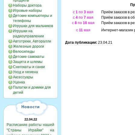
продукты
Пр
Наборы доктора
Игровые наборы
с
1
по
3
мая
Приём заказов в ре
Детские компьютеры и
с
4
по
7
мая
Приём заказов в об
телефоны
с
8
по
10
мая
Приём заказов в ре
Игрушки для мальчиков
с
11
мая
Интернет-магазин 
Игрушки на
радиоуправлении
Автотреки, Авторалли
Дата публикации:
23.04.21
Железные дороги
Велосипеды
Детские самокаты
Защита и шлемы
Снегокаты и санки
Уход и гигиена
Аксессуары
Уценка
Палатки и домики для
детей
Новости
22.04.22
Расписание работы нашей
"Страны Играйки" на