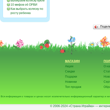
Выбираем коляску кукле
10 мифов об ОРВИ
Как выбрать коляску по
росту ребенка
Подел
МАГАЗИН
ПОЛ
Акции
О на
Скидки
Ста
Подарки
Нов
Новинки
Сер
Топ продаж
Обра
Вся информация о товарах и ценах носит исключительно информационный характер и ни 
© 2006-2024
«Страна Играйка» — интерне