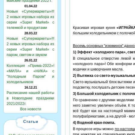
майские праздники 2022 г.
01.04.22
Новые «Супермаркеты»!!!
2 новых игровых набора из
серии «Super Market» с
тележкой и продуктами
Красивая игровая кухня
«ИГРАЙК
большим холодильником с полочко
28.03.22
Новые «Супермаркеты»!!!
2 новых игровых набора из
Восемь основных "изюминок" данно
серии «Super Market» с
1) Эффект «холодного пара», св
паром, светом и звуком
В специальное отверстие левой 
26.01.22
«холодного пара»! Обе конфорки и
Коллекция «Прима-2022»!
водички и шкворчания масла.
«МИЛА» и «НИКА» с
2) Вытяжка со свето-музыкальны
"Холодным Паром" и
холодильником
Свето-музыкальный блок вытяжки и
подсветку, послушать детские песе
16.12.21
Расписание нашей работы
3) Большой холодильник с полочк
в Новогодние праздники
По сравнению с другими моделями 
2021/2022г.
него заметно увеличен объём. К 
Все новости
всё будет как на настоящей мамин
полуфабрикатами, а на другой - мол
Статьи
4) Водяной кран-помпа.
В процессе игры можно
по-настоя
при нажатии на специальную кнопо