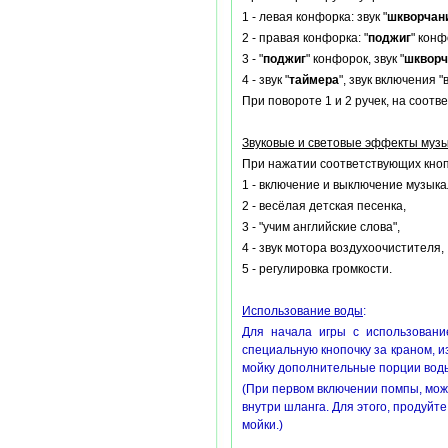
1 - левая конфорка: звук "
шкворчан
2 - правая конфорка: "
поджиг
" конф
3 - "
поджиг
" конфорок, звук "
шкворч
4 - звук "
таймера
", звук включения 
При повороте 1 и 2 ручек, на соот
Звуковые и световые эффекты музы
При нажатии соответствующих кноп
1 - включение и выключение музыка
2 - весёлая детская песенка,
3 - "учим английские слова",
4 - звук мотора воздухоочистителя,
5 - регулировка громкости.
Использование воды
:
Для начала игры с использовани
специальную кнопочку за краном, из
мойку дополнительные порции вод
(При первом включении помпы, мож
внутри шланга. Для этого, продуйт
мойки.)