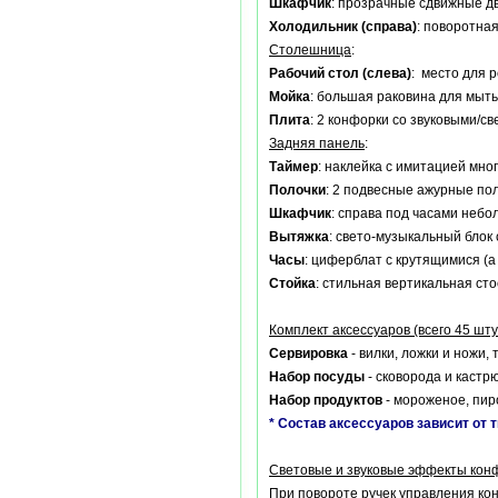
Шкафчик
: прозрачные сдвижные дв
Холодильник (справа)
: поворотна
Столешница
:
Рабочий стол (слева)
: место для 
Мойка
: большая раковина для мыть
Плита
: 2 конфорки со звуковыми/с
Задняя панель
:
Таймер
: наклейка с имитацией мно
Полочки
: 2 подвесные ажурные пол
Шкафчик
: справа под часами небо
Вытяжка
: свето-музыкальный блок
Часы
: циферблат с крутящимися (
Стойка
: стильная вертикальная сто
Комплект аксессуаров (всего 45 шту
Сервировка
- вилки, ложки и ножи, 
Набор посуды
- сковорода и кастр
Набор продуктов
- мороженое, пиро
* Состав аксессуаров зависит от 
Световые и звуковые эффекты кон
При повороте ручек управления кон