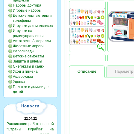
продукты
Наборы доктора
Игровые наборы
Детские компьютеры и
телефоны
Игрушки для мальчиков
Игрушки на
радиоуправлении
Автотреки, Авторалли
Железные дороги
Велосипеды
Детские самокаты
Защита и шлемы
Снегокаты и санки
Описание
Парамет
Уход и гигиена
Аксессуары
Уценка
Палатки и домики для
детей
Новости
22.04.22
Расписание работы нашей
"Страны Играйки" на