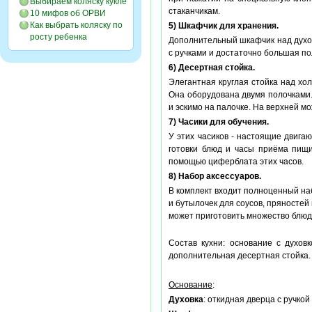
Выбираем коляску кукле
стаканчикам.
10 мифов об ОРВИ
Как выбрать коляску по
5) Шкафчик для хранения.
росту ребенка
Дополнительный шкафчик над духов
с ручками и достаточно большая по
6) Десертная стойка.
Элегантная круглая стойка над х
Она оборудована двумя полочками
и эскимо на палочке. На верхней м
7) Часики для обучения.
У этих часиков - настоящие двиг
готовки блюд и часы приёма пищ
помощью циферблата этих часов.
8) Набор аксессуаров.
В комплект входит полноценный наб
и бутылочек для соусов, пряностей
может приготовить множество блюд.
Состав кухни: основание с духов
дополнительная десертная стойка.
Основание
:
Духовка
: откидная дверца с ручкой