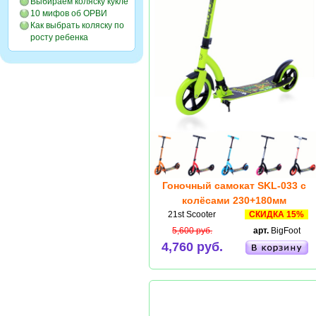
Выбираем коляску кукле
10 мифов об ОРВИ
Как выбрать коляску по
росту ребенка
Гоночный самокат SKL-033 с
колёсами 230+180мм
21st Scooter
СКИДКА 15%
5,600 руб.
арт.
BigFoot
4,760 руб.