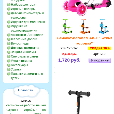
продукты
Наборы доктора
Игровые наборы
Детские компьютеры и
телефоны
Игрушки для мальчиков
Игрушки на
радиоуправлении
Автотреки, Авторалли
Самокат-беговел 3-в-1 "Божья
Железные дороги
коровка"
Велосипеды
Детские самокаты
21st Scooter
СКИДКА 30%
Защита и шлемы
2,460 руб.
арт.
БК-3
Снегокаты и санки
1,720 руб.
Уход и гигиена
Аксессуары
Уценка
Палатки и домики для
детей
Новости
22.04.22
Расписание работы нашей
"Страны Играйки" на