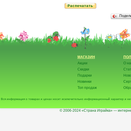
Распечатать
Подел
МАГАЗИН
ПОЛ
Акции
О на
Скидки
Ста
Подарки
Нов
Новинки
Сер
Топ продаж
Обра
Вся информация о товарах и ценах носит исключительно информационный характер и ни 
© 2006-2024
«Страна Играйка» — интерне