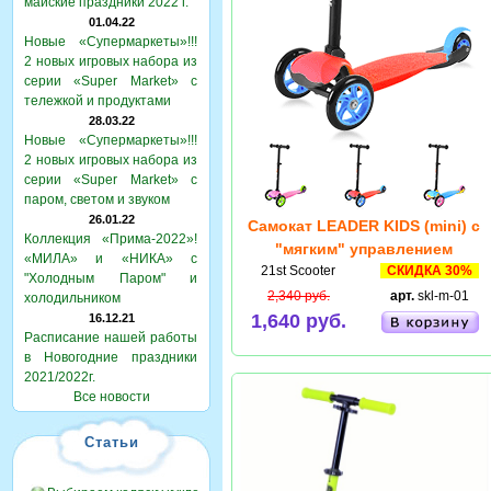
майские праздники 2022 г.
01.04.22
Новые «Супермаркеты»!!!
2 новых игровых набора из
серии «Super Market» с
тележкой и продуктами
28.03.22
Новые «Супермаркеты»!!!
2 новых игровых набора из
серии «Super Market» с
паром, светом и звуком
26.01.22
Самокат LEADER KIDS (mini) с
Коллекция «Прима-2022»!
"мягким" управлением
«МИЛА» и «НИКА» с
21st Scooter
СКИДКА 30%
"Холодным Паром" и
2,340 руб.
арт.
skl-m-01
холодильником
1,640 руб.
16.12.21
Расписание нашей работы
в Новогодние праздники
2021/2022г.
Все новости
Статьи