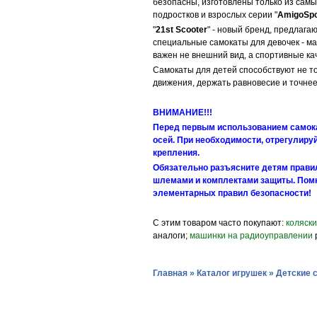
безопасны, изготовлены только из самы
подростков и взрослых серии "
AmigoSpo
"
21st Scooter
" - новый бренд, предлаг
специальные самокаты для девочек - м
важен не внешний вид, а спортивные кач
Самокаты для детей способствуют не то
движения, держать равновесие и точнее
ВНИМАНИЕ!!!
Перед первым использованием самокат
осей. При необходимости, отрегулируй
крепления.
Обязательно разъясните детям правил
шлемами и комплектами защиты. Помни
элементарных правил безопасности!
С этим товаром часто покупают:
коляск
аналоги;
машинки на радиоуправлении
Главная
»
Каталог игрушек
»
Детские 