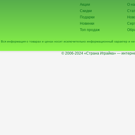
Акции
О на
Скидки
Ста
Подарки
Нов
Новинки
Сер
Топ продаж
Обра
Вся информация о товарах и ценах носит исключительно информационный характер и ни 
© 2006-2024
«Страна Играйка» — интерне