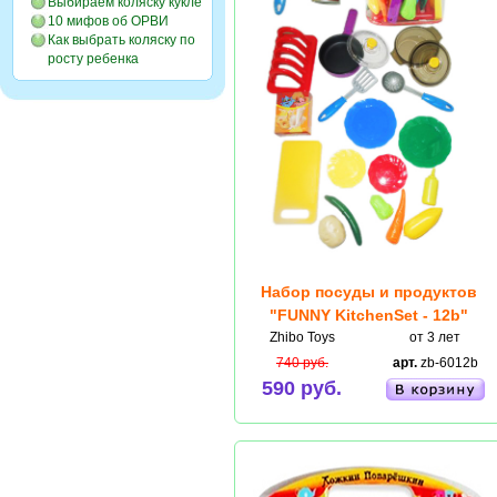
Выбираем коляску кукле
10 мифов об ОРВИ
Как выбрать коляску по
росту ребенка
Набор посуды и продуктов
"FUNNY KitchenSet - 12b"
Zhibo Toys
от 3 лет
740 руб.
арт.
zb-6012b
590 руб.