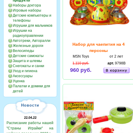
продукты
Наборы доктора
Игровые наборы
Детские компьютеры и
телефоны
Игрушки для мальчиков
Игрушки на
радиоуправлении
Автотреки, Авторалли
Набор для чаепития на 4
Железные дороги
персоны
Велосипеды
Детские самокаты
MSN Toys
от 2 лет
Защита и шлемы
1,110 руб.
арт.
9798B
Снегокаты и санки
960 руб.
Уход и гигиена
Аксессуары
Уценка
Палатки и домики для
детей
Новости
22.04.22
Расписание работы нашей
"Страны Играйки" на