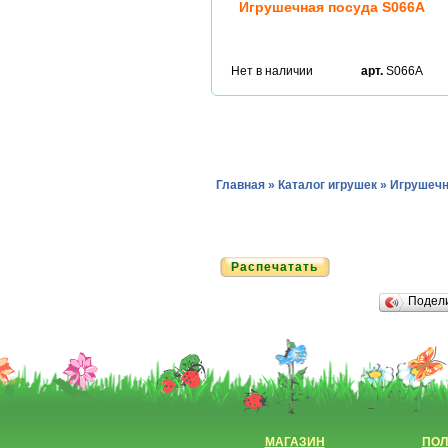
Игрушечная посуда S066A
Нет в наличии
арт.
S066A
Главная
»
Каталог игрушек
»
Игрушечн
Распечатать
Подел
МАГАЗИН
ПОЛ