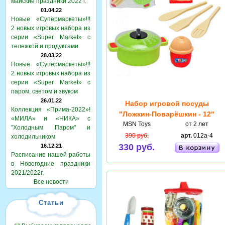
майские праздники 2022 г.
01.04.22
Новые «Супермаркеты»!!!
2 новых игровых набора из
серии «Super Market» с
тележкой и продуктами
28.03.22
Новые «Супермаркеты»!!!
2 новых игровых набора из
серии «Super Market» с
паром, светом и звуком
26.01.22
Набор игровой посуды
Коллекция «Прима-2022»!
"Ложкин-Поварёшкин - 12"
«МИЛА» и «НИКА» с
MSN Toys
от 2 лет
"Холодным Паром" и
390 руб.
арт.
012a-4
холодильником
330 руб.
16.12.21
Расписание нашей работы
в Новогодние праздники
2021/2022г.
Все новости
Статьи