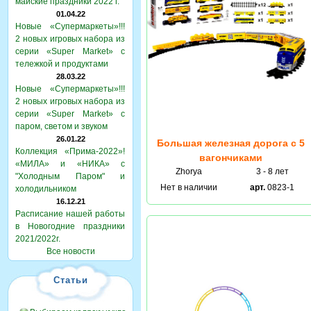
майские праздники 2022 г.
01.04.22
Новые «Супермаркеты»!!!
2 новых игровых набора из
серии «Super Market» с
тележкой и продуктами
28.03.22
Новые «Супермаркеты»!!!
2 новых игровых набора из
серии «Super Market» с
паром, светом и звуком
26.01.22
Большая железная дорога с 5
Коллекция «Прима-2022»!
вагончиками
«МИЛА» и «НИКА» с
Zhorya
3 - 8 лет
"Холодным Паром" и
Нет в наличии
арт.
0823-1
холодильником
16.12.21
Расписание нашей работы
в Новогодние праздники
2021/2022г.
Все новости
Статьи