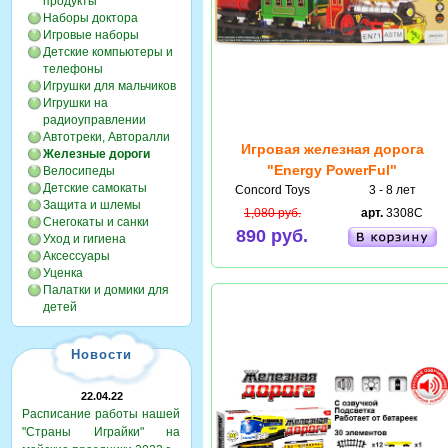
продукты
Наборы доктора
Игровые наборы
Детские компьютеры и
телефоны
Игрушки для мальчиков
Игрушки на
радиоуправлении
Автотреки, Авторалли
Игровая железная дорога
Железные дороги
"Energy PowerFul"
Велосипеды
Детские самокаты
Concord Toys
3 - 8 лет
Защита и шлемы
1,080 руб.
арт.
3308C
Снегокаты и санки
890 руб.
Уход и гигиена
Аксессуары
Уценка
Палатки и домики для
детей
Новости
22.04.22
Расписание работы нашей
"Страны Играйки" на