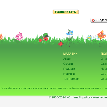
Распечатать
Подел
МАГАЗИН
ПОЛ
Акции
О на
Скидки
Ста
Подарки
Нов
Новинки
Сер
Топ продаж
Обра
Вся информация о товарах и ценах носит исключительно информационный характер и ни 
© 2006-2024
«Страна Играйка» — интерне