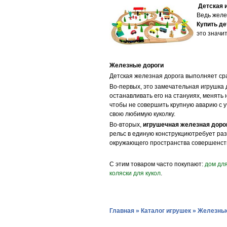
Детская и
Ведь желез
Купить де
это значи
Железные дороги
Детская железная дорога выполняет сра
Во-первых, это замечательная игрушка 
останавливать его на стануиях, менять
чтобы не совершить крупную аварию с у
свою любимую куколку.
Во-вторых,
игрушечная железная доро
рельс в единую конструкциютребует ра
окружающего пространства совершенст
С этим товаром часто покупают:
дом для
коляски для кукол
.
Главная
»
Каталог игрушек
»
Железные