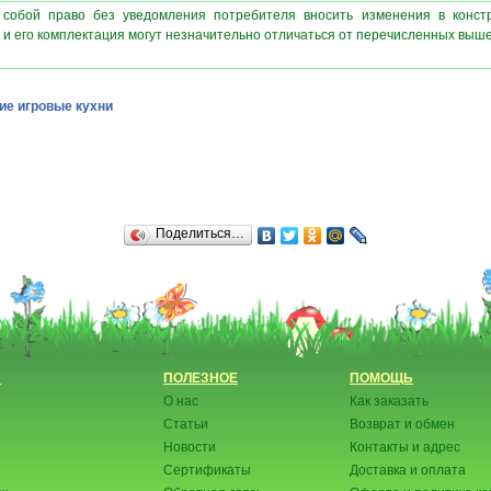
 собой право без уведомления потребителя вносить изменения в конст
 и его комплектация могут незначительно отличаться от перечисленных выш
ие игровые кухни
Поделиться…
Н
ПОЛЕЗНОЕ
ПОМОЩЬ
О нас
Как заказать
Статьи
Возврат и обмен
Новости
Контакты и адрес
Сертификаты
Доставка и оплата