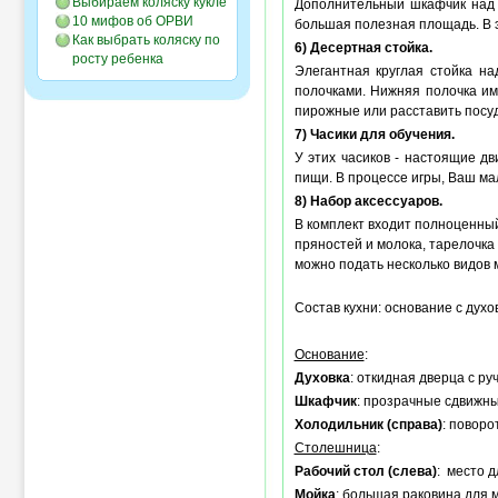
Выбираем коляску кукле
Дополнительный шкафчик над 
10 мифов об ОРВИ
большая полезная площадь. В э
Как выбрать коляску по
6) Десертная стойка.
росту ребенка
Элегантная круглая стойка н
полочками. Нижняя полочка им
пирожные или расставить посуд
7) Часики для обучения.
У этих часиков - настоящие д
пищи. В процессе игры, Ваш м
8) Набор аксессуаров.
В комплект входит полноценный 
пряностей и молока, тарелочка
можно подать несколько видов 
Состав кухни: основание с дух
Основание
:
Духовка
: откидная дверца с ру
Шкафчик
: прозрачные сдвижные
Холодильник (справа)
: поворо
Столешница
:
Рабочий стол (слева)
: место д
Мойка
: большая раковина для 