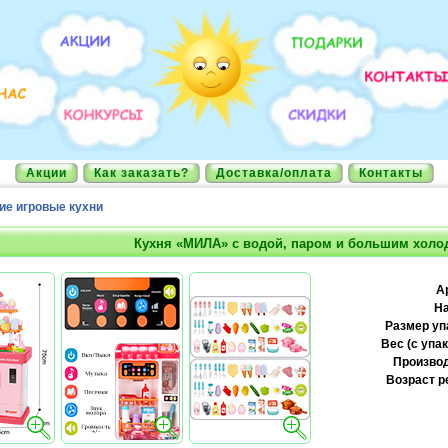
Акции
Как заказать?
Доставка/оплата
Контакты
ие игровые кухни
Кухня «МИЛА» с водой, паром и большим хол
А
На
Размер уп
Вес (с упак
Производ
Возраст р