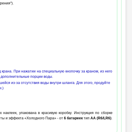
рения").
 крана. При нажатии на специальную кнопочку за краном, из него
ку дополнительные порции воды.
ейся из-за отсутствия воды внутри шланга. Для этого, продуйте
.)
 наклеек, упакована в красивую коробку. Инструкция по сборке
иты и эффекта «Холодного Пара» - от
6 батареек
тип
AA (R6/LR6)
.