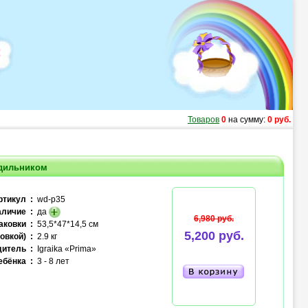
Товаров
0
на сумму:
0 руб.
одильником
ртикул :
wd-p35
личие :
да
6,980 руб.
аковки :
53,5*47*14,5 см
5,200 руб.
овкой) :
2.9 кг
итель :
Igraika «Prima»
ебёнка :
3 - 8 лет