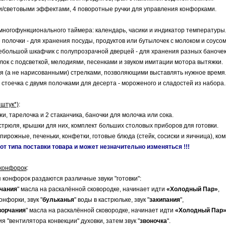
ми/световыми эффектами, 4 поворотные ручки для управления конфорками.
 многофункционального таймера: календарь, часики и индикатор температуры
 полочки - для хранения посуды, продуктов или бутылочек с молоком и соусом
небольшой шкафчик с полупрозрачной дверцей - для хранения разных баночек
лок с подсветкой, мелодиями, песенками и звуком имитации мотора вытяжки.
ся (а не нарисованными) стрелками, позволяющими выставлять нужное время
 стоечка с двумя полочками для десерта - мороженого и сладостей из набора.
 штук*)
:
жи, тарелочка и 2 стаканчика, баночки для молочка или сока.
стрюля, крышки для них, комплект больших столовых приборов для готовки.
пирожные, печеньки, конфетки, готовые блюда (стейк, сосиски и яичница), ко
от типа поставки товара и может незначительно изменяться !!!
 конфорок
:
 конфорок раздаются различные звуки "готовки":
чания
" масла на раскалённой сковородке, начинает идти
«Холодный Пар»
,
конфорки, звук "
бульканья
" воды в кастрюльке, звук "
закипания
",
ворчания
" масла на раскалённой сковородке, начинает идти
«Холодный Пар
ия "вентилятора конвекции" духовки, затем звук "
звоночка
".