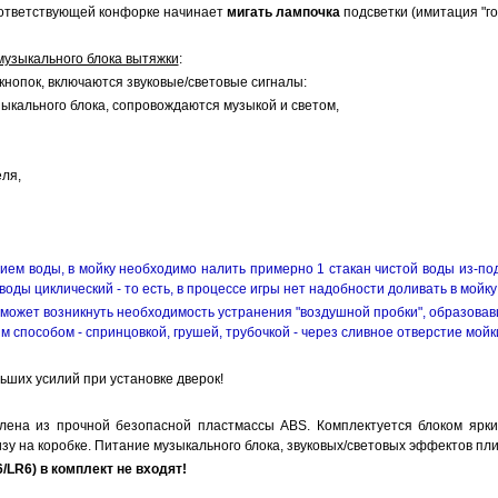
соответствующей конфорке начинает
мигать лампочка
подсветки (имитация "го
музыкального блока вытяжки
:
нопок, включаются звуковые/световые сигналы:
зыкального блока, сопровождаются музыкой и светом,
еля,
ием воды, в мойку необходимо налить примерно 1 стакан чистой воды из-под
воды циклический - то есть, в процессе игры нет надобности доливать в мой
может возникнуть необходимость устранения "воздушной пробки", образовавш
 способом - спринцовкой, грушей, трубочкой - через сливное отверстие мойки
ьших усилий при установке дверок!
лена из прочной безопасной пластмассы ABS. Комплектуется блоком ярких
зу на коробке. Питание музыкального блока, звуковых/световых эффектов пл
6
/LR6
) в комплект не входят!