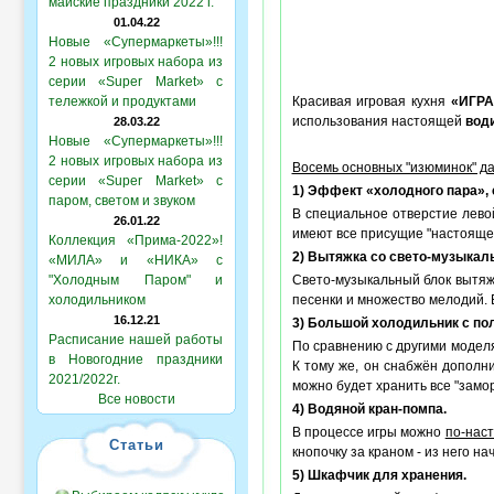
майские праздники 2022 г.
01.04.22
Новые «Супермаркеты»!!!
2 новых игровых набора из
серии «Super Market» с
тележкой и продуктами
Красивая игровая кухня
«ИГР
использования настоящей
вод
28.03.22
Новые «Супермаркеты»!!!
2 новых игровых набора из
Восемь основных "изюминок" да
серии «Super Market» с
1) Эффект «холодного пара»,
паром, светом и звуком
В специальное отверстие лево
26.01.22
имеют все присущие "настоящей
Коллекция «Прима-2022»!
2) Вытяжка со свето-музыкал
«МИЛА» и «НИКА» с
"Холодным Паром" и
Свето-музыкальный блок вытяж
холодильником
песенки и множество мелодий. Е
16.12.21
3) Большой холодильник с по
Расписание нашей работы
По сравнению с другими модел
в Новогодние праздники
К тому же, он снабжён дополн
2021/2022г.
можно будет хранить все "замор
Все новости
4) Водяной кран-помпа.
В процессе игры можно
по-нас
Статьи
кнопочку за краном - из него на
5) Шкафчик для хранения.