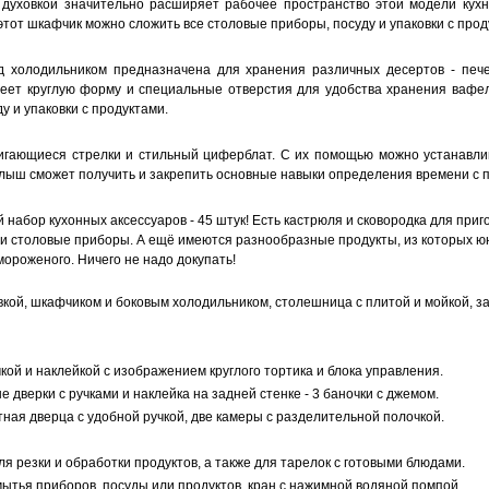
духовкой значительно расширяет рабочее пространство этой модели кухни
тот шкафчик можно сложить все столовые приборы, посуду и упаковки с прод
ад холодильником предназначена для хранения различных десертов - пе
еет круглую форму и специальные отверстия для удобства хранения вафел
у и упаковки с продуктами.
вигающиеся стрелки и стильный циферблат. С их помощью можно устанавли
алыш сможет получить и закрепить основные навыки определения времени с 
набор кухонных аксессуаров - 45 штук! Есть кастрюля и сковородка для приг
 и столовые приборы. А ещё имеются разнообразные продукты, из которых ю
мороженого. Ничего не надо докупать!
овкой, шкафчиком и боковым холодильником, столешница с плитой и мойкой, з
чкой и наклейкой с изображением круглого тортика и блока управления.
 дверки с ручками и наклейка на задней стенке - 3 баночки с джемом.
тная дверца с удобной ручкой, две камеры с разделительной полочкой.
ля резки и обработки продуктов, а также для тарелок с готовыми блюдами.
мытья приборов, посуды или продуктов, кран с нажимной водяной помпой.