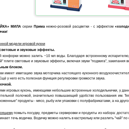
АЙКА» МИЛА
серии
Прима
нежно-розовой расцветки - с эффектом
«холодн
ички
!
нной модели игровой кухни
 световые и звуковые эффекты.
й конфорки можно залить ~10 мл воды. Благодаря встроенному испарителю
" плите световые и звуковые эффекты, включая звуки "поджига", закипания в
ьным блоком.
ки имеет имитацию звука моторчика настоящего кухонного воздухоочистител
щё у него есть полезная функция регулировки громкости звука.
лочкой.
ями игровых кухонь, имеющими небольшие встроенные холодильнички, у данн
ительной полочкой, значительно повышающий удобство пользования им. Теп
оженные" продукты - мясо, рыбу или упаковки с полуфабрикатами, а на другой
тоящему
помыть посудку, предметы сервировки и продукты из набора: достато
чинает течь водичка. Водичку можно налить в кастрюльку или разлить "чай" по