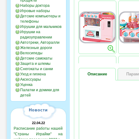
продукты
Наборы доктора
Игровые наборы
Детские компьютеры и
телефоны
Игрушки для мальчиков
Игрушки на
радиоуправлении
Автотреки, Авторалли
Железные дороги
Велосипеды
Детские самокаты
Защита и шлемы
Снегокаты и санки
Описание
Парам
Уход и гигиена
Аксессуары
Уценка
Палатки и домики для
детей
Новости
22.04.22
Расписание работы нашей
"Страны Играйки" на