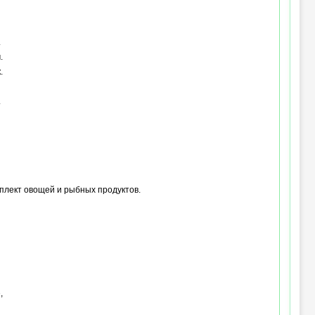
.
.
.
.
мплект овощей и рыбных продуктов.
»
,