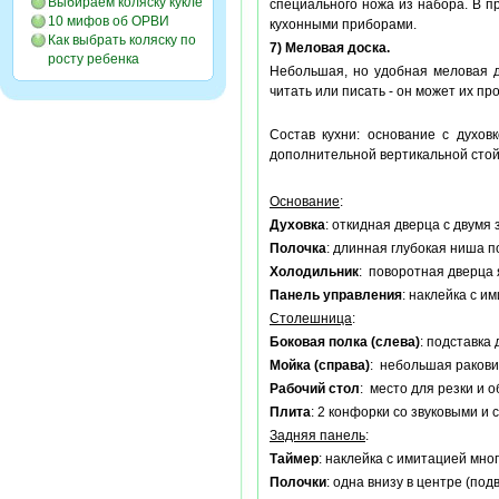
Выбираем коляску кукле
специального ножа из набора. В п
10 мифов об ОРВИ
кухонными приборами.
Как выбрать коляску по
7) Меловая доска.
росту ребенка
Небольшая, но удобная меловая д
читать или писать - он может их про
Состав кухни: основание с духов
дополнительной вертикальной стой
Основание
:
Духовка
: откидная дверца с двумя
Полочка
: длинная глубокая ниша 
Холодильник
: поворотная дверца 
Панель управления
: наклейка с и
Столешница
:
Боковая полка (слева)
: подставка
Мойка (справа)
: небольшая ракови
Рабочий стол
: место для резки и 
Плита
: 2 конфорки со звуковыми и
Задняя панель
:
Таймер
: наклейка с имитацией мно
Полочки
: одна внизу в центре (по