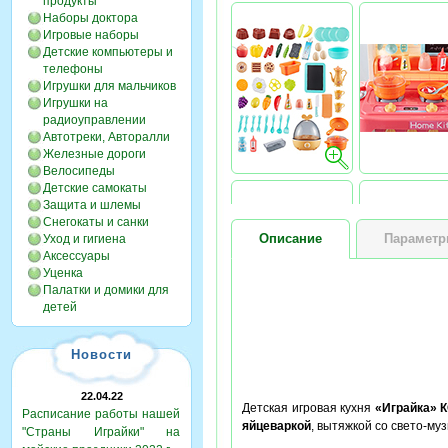
продукты
Наборы доктора
Игровые наборы
Детские компьютеры и
телефоны
Игрушки для мальчиков
Игрушки на
радиоуправлении
Автотреки, Авторалли
Железные дороги
Велосипеды
Детские самокаты
Защита и шлемы
Снегокаты и санки
Описание
Парамет
Уход и гигиена
Аксессуары
Уценка
Палатки и домики для
детей
Новости
22.04.22
Детская игровая кухня
«Играйка» 
Расписание работы нашей
яйцеваркой
, вытяжкой со свето-м
"Страны Играйки" на