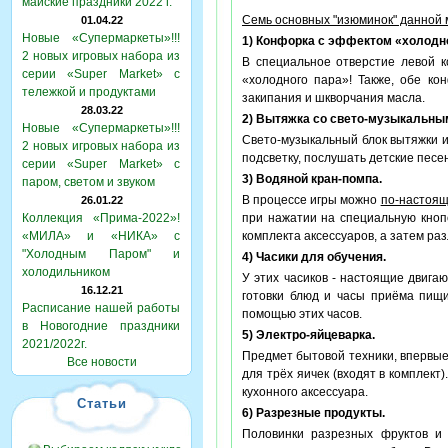
майские праздники 2022 г.
Семь основных "изюминок" данной 
01.04.22
Новые «Супермаркеты»!!!
1) Конфорка с эффектом «холодно
2 новых игровых набора из
В специальное отверстие левой 
серии «Super Market» с
«холодного пара»! Также, обе ко
тележкой и продуктами
закипания и шкворчания масла.
28.03.22
2) Вытяжка со свето-музыкальны
Новые «Супермаркеты»!!!
Свето-музыкальный блок вытяжки и
2 новых игровых набора из
подсветку, послушать детские песе
серии «Super Market» с
3) Водяной кран-помпа.
паром, светом и звуком
В процессе игры можно
по-настоя
26.01.22
Коллекция «Прима-2022»!
при нажатии на специальную кнопо
«МИЛА» и «НИКА» с
комплекта аксессуаров, а затем раз
"Холодным Паром" и
4) Часики для обучения.
холодильником
У этих часиков - настоящие двиг
16.12.21
готовки блюд и часы приёма пищ
Расписание нашей работы
помощью этих часов.
в Новогодние праздники
5) Электро-яйцеварка.
2021/2022г.
Предмет бытовой техники, впервые
Все новости
для трёх яичек (входят в комплек
кухонного аксессуара.
Статьи
6) Разрезные продукты.
Половинки разрезных фруктов и 