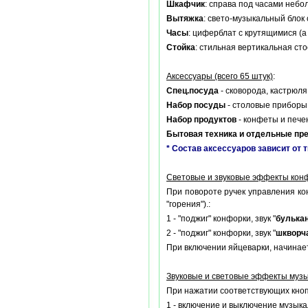
Шкафчик
: справа под часами небо
Вытяжка
: свето-музыкальный блок
Часы
: циферблат с крутящимися (
Стойка
: стильная вертикальная ст
Аксессуары (всего 65 штук)
:
Спец.посуда
- сковорода, кастрюля
Набор посуды
- столовые приборы,
Набор продуктов
- конфеты и пече
Бытовая техника и отдельные пр
* Состав аксессуаров зависит от 
Световые и звуковые эффекты конф
При повороте ручек управления кон
"горения").:
1 - "поджиг" конфорки, звук "
булька
2 - "поджиг" конфорки, звук "
шкворч
При включении яйцеварки, начинает
Звуковые и световые эффекты музы
При нажатии соответствующих кноп
1 - включение и выключение музыка