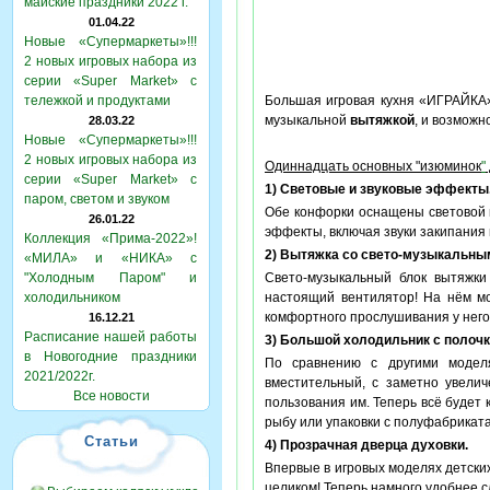
майские праздники 2022 г.
01.04.22
Новые «Супермаркеты»!!!
2 новых игровых набора из
серии «Super Market» с
тележкой и продуктами
Большая игровая кухня «ИГРАЙКА
музыкальной
вытяжкой
, и возмож
28.03.22
Новые «Супермаркеты»!!!
2 новых игровых набора из
Одиннадцать основных "изюминок
"
серии «Super Market» с
1) Световые и звуковые эффекты
паром, светом и звуком
Обе конфорки оснащены световой 
26.01.22
эффекты, включая звуки закипания 
Коллекция «Прима-2022»!
2) Вытяжка со свето-музыкальны
«МИЛА» и «НИКА» с
"Холодным Паром" и
Свето-музыкальный блок вытяжки 
холодильником
настоящий вентилятор! На нём мо
комфортного прослушивания у него 
16.12.21
Расписание нашей работы
3) Большой холодильник с полочк
в Новогодние праздники
По сравнению с другими модел
2021/2022г.
вместительный, с заметно увели
Все новости
пользования им. Теперь всё будет 
рыбу или упаковки с полуфабрикатам
Статьи
4) Прозрачная дверца духовки.
Впервые в игровых моделях детски
целиком! Теперь намного удобнее с