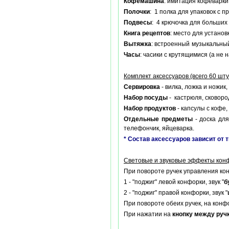
Кофемашина
: имитация кофеварки
Полочки
: 1 полка для упаковок с
Подвесы
: 4 крючочка для больших
Книга рецептов
: место для устано
Вытяжка
: встроенный музыкальный
Часы
: часики с крутящимися (а не
Комплект аксессуаров (всего 60 шту
Сервировка
- вилка, ложка и ножик
Набор посуды
- кастрюля, сковоро
Набор продуктов
- капсулы с кофе,
Отдельные предметы
- доска дл
телефончик, яйцеварка.
* Состав аксессуаров зависит от 
Световые и звуковые эффекты кон
При повороте ручек управления конф
1 - "поджиг" левой конфорки, звук "
б
2 - "поджиг" правой конфорки, звук "
При повороте обеих ручек, на конф
При нажатии на
кнопку между руч