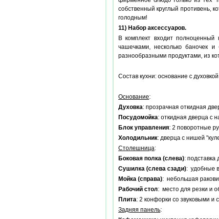
фирменное блюдо только из тех "п
собственный круглый противень, ко
голодным!
11) Набор аксессуаров.
В комплект входит полноценный н
чашечками, несколько баночек и
разнообразными продуктами, из кот
Состав кухни: основание с духовко
Основание
:
Духовка
: прозрачная откидная две
Посудомойка
: откидная дверца с 
Блок управления
: 2 поворотные р
Холодильник
: дверца с нишей "ку
Столешница
:
Боковая полка (слева)
: подставка
Сушилка (слева сзади)
: удобные 
Мойка (справа)
: небольшая ракови
Рабочий стол
: место для резки и 
Плита
: 2 конфорки со звуковыми и
Задняя панель
: