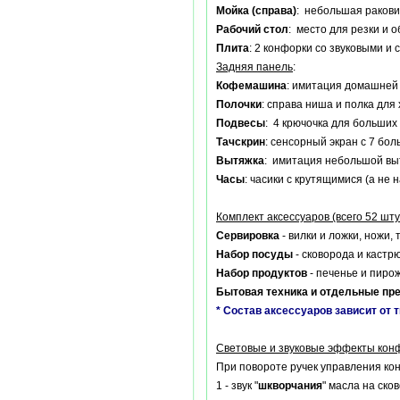
Мойка (справа)
: небольшая ракови
Рабочий стол
: место для резки и 
Плита
: 2 конфорки со звуковыми и
Задняя панель
:
Кофемашина
: имитация домашней
Полочки
: справа ниша и полка для
Подвесы
: 4 крючочка для больших
Тачскрин
: сенсорный экран с 7 б
Вытяжка
: имитация небольшой вытя
Часы
: часики с крутящимися (а н
Комплект аксессуаров (всего 52 шту
Сервировка
- вилки и ложки, ножи,
Набор посуды
- сковорода и кастр
Набор продуктов
- печенье и пирож
Бытовая техника и отдельные пр
* Состав аксессуаров зависит от 
Световые и звуковые эффекты кон
При повороте ручек управления конф
1 - звук "
шкворчания
" масла на ско