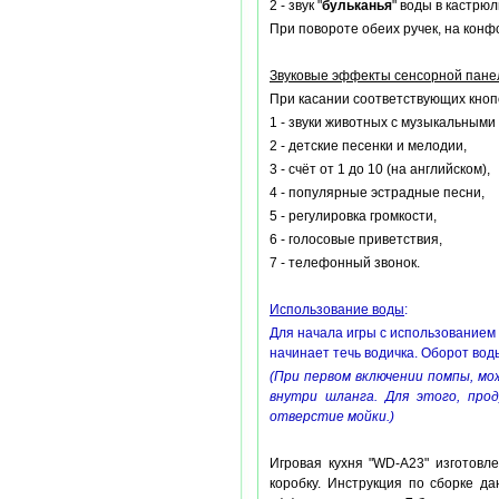
2 - звук "
бульканья
" воды в кастрюл
При повороте обеих ручек, на кон
Звуковые эффекты сенсорной пане
При касании соответствующих кнопо
1 - звуки животных с музыкальными
2 - детские песенки и мелодии,
3 - счёт от 1 до 10 (на английском),
4 - популярные эстрадные песни,
5 - регулировка громкости,
6 - голосовые приветствия,
7 - телефонный звонок.
Использование воды
:
Для начала игры с использованием 
начинает течь водичка. Оборот вод
(При первом включении помпы, мо
внутри шланга. Для этого, прод
отверстие мойки.)
Игровая кухня "WD-А23" изготовл
коробку. Инструкция по сборке д