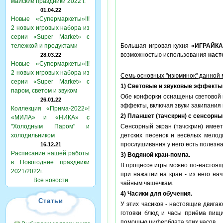
майские праздники 2022 г.
01.04.22
Новые «Супермаркеты»!!!
2 новых игровых набора из
серии «Super Market» с
тележкой и продуктами
Большая игровая кухня
«ИГРАЙКА
возможностью использования
наст
28.03.22
Новые «Супермаркеты»!!!
2 новых игровых набора из
Семь основных "изюминок" данной 
серии «Super Market» с
1) Световые и звуковые эффекты
паром, светом и звуком
Обе конфорки оснащены световой 
26.01.22
эффекты, включая звуки закипания 
Коллекция «Прима-2022»!
2) Планшет (тачскрин) с сенсорн
«МИЛА» и «НИКА» с
"Холодным Паром" и
Сенсорный экран (тачскрин) имее
холодильником
детских песенок и весёлых мелод
прослушивания у него есть полезна
16.12.21
Расписание нашей работы
3) Водяной кран-помпа.
в Новогодние праздники
В процессе игры можно
по-настоя
2021/2022г.
при нажатии на кран - из него нач
Все новости
чайным чашечкам.
4) Часики для обучения.
Статьи
У этих часиков - настоящие двиг
готовки блюд и часы приёма пищ
помощью циферблата этих часов.