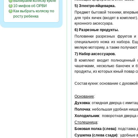
Выбираем коляску кукле
10 мифов об ОРВИ
5) Электро-яйцеварка.
Как выбрать коляску по
Предмет бытовой техники, впервые
росту ребенка
для трёх яичек (входят в комплек
кухонного аксессуара.
6) Разрезные продукты.
Половинки разрезных фруктов и 
специального ножа из набора. Ещ
мелкую моторику, а также получаю
7) Набор аксессуаров.
В комплект входит полноценный н
чашечками, несколько баночек и 
продукты, из которых юный повар с
Состав кухни: основание с духовкой
Основание
:
Духовка
: откидная дверца с имита
Полочка
: небольшая удобная ниша 
Холодильник
: поворотная дверца 
Столешница
:
Боковая полка (слева)
: подставка
Сушилка (слева сзади)
: удобные 