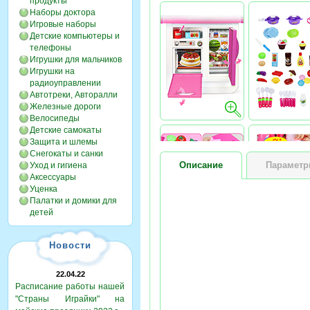
продукты
Наборы доктора
Игровые наборы
Детские компьютеры и
телефоны
Игрушки для мальчиков
Игрушки на
радиоуправлении
Автотреки, Авторалли
Железные дороги
Велосипеды
Детские самокаты
Защита и шлемы
Снегокаты и санки
Описание
Парамет
Уход и гигиена
Аксессуары
Уценка
Палатки и домики для
детей
Новости
22.04.22
Расписание работы нашей
"Страны Играйки" на