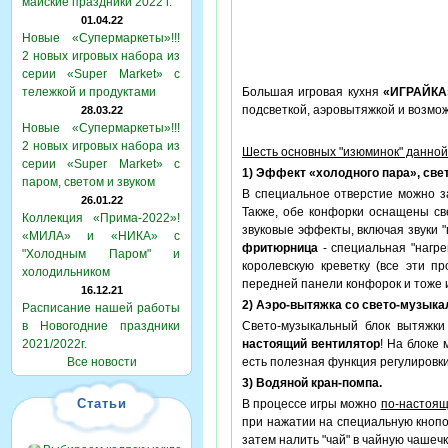
майские праздники 2022 г.
01.04.22
Новые «Супермаркеты»!!!
2 новых игровых набора из
серии «Super Market» с
тележкой и продуктами
Большая игровая кухня
«ИГРАЙКА
подсветкой, аэровытяжкой и возм
28.03.22
Новые «Супермаркеты»!!!
2 новых игровых набора из
Шесть основных "изюминок" данной
серии «Super Market» с
1) Эффект «холодного пара», св
паром, светом и звуком
В специальное отверстие можно з
26.01.22
Также, обе конфорки оснащены св
Коллекция «Прима-2022»!
звуковые эффекты, включая звуки 
«МИЛА» и «НИКА» с
фритюрница
- специальная "нагре
"Холодным Паром" и
королевскую креветку (все эти п
холодильником
передней панели конфорок и тоже 
16.12.21
2) Аэро-вытяжка со свето-музык
Расписание нашей работы
в Новогодние праздники
Свето-музыкальный блок вытяжки 
2021/2022г.
настоящий вентилятор
! На блоке
Все новости
есть полезная функция регулировки
3) Водяной кран-помпа.
Статьи
В процессе игры можно
по-настоя
при нажатии на специальную кнопоч
затем налить "чай" в чайную чашечк