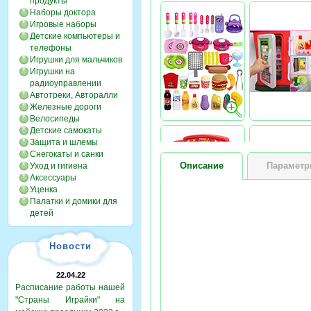
продукты
Наборы доктора
Игровые наборы
Детские компьютеры и
телефоны
Игрушки для мальчиков
Игрушки на
радиоуправлении
Автотреки, Авторалли
Железные дороги
Велосипеды
Детские самокаты
Защита и шлемы
Снегокаты и санки
Описание
Парамет
Уход и гигиена
Аксессуары
Уценка
Палатки и домики для
детей
Новости
22.04.22
Расписание работы нашей
"Страны Играйки" на