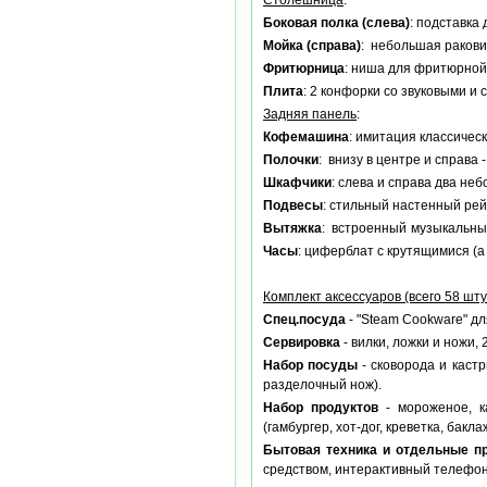
Столешница
:
Боковая полка (слева)
: подставка
Мойка (справа)
: небольшая ракови
Фритюрница
: ниша для фритюрной 
Плита
: 2 конфорки со звуковыми и
Задняя панель
:
Кофемашина
: имитация классичес
Полочки
: внизу в центре и справа
Шкафчики
: слева и справа два не
Подвесы
: стильный настенный рей
Вытяжка
: встроенный музыкальный
Часы
: циферблат с крутящимися (
Комплект аксессуаров (всего 58 шту
Спец.посуда
- "Steam Cookware" д
Сервировка
- вилки, ложки и ножи,
Набор посуды
- сковорода и кастр
разделочный нож).
Набор продуктов
- мороженое, ка
(гамбургер, хот-дог, креветка, бакла
Бытовая техника и отдельные п
средством, интерактивный телефон