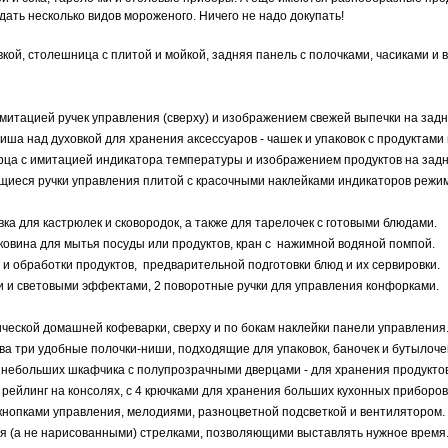
дать несколько видов мороженого. Ничего не надо докупать!
вкой, столешница с плитой и мойкой, задняя панель с полочками, часиками и 
 имитацией ручек управления (сверху) и изображением свежей выпечки на задн
иша над духовкой для хранения аксессуаров - чашек и упаковок с продуктами 
рца с имитацией индикатора температуры и изображением продуктов на задн
щиеся ручки управления плитой с красочными наклейками индикаторов режим
вка для кастрюлек и сковородок, а также для тарелочек с готовыми блюдами.
ковина для мытья посуды или продуктов, кран с нажимной водяной помпой.
и и обработки продуктов, предварительной подготовки блюд и их сервировки.
ми и световыми эффектами, 2 поворотные ручки для управления конфорками.
ической домашней кофеварки, сверху и по бокам наклейки панели управления
рава три удобные полочки-ниши, подходящие для упаковок, баночек и бутылоче
а небольших шкафчика с полупрозрачными дверцами - для хранения продуктов
 рейлинг на консолях, с 4 крючками для хранения больших кухонных приборов
 кнопками управления, мелодиями, разноцветной подсветкой и вентилятором.
ся (а не нарисованными) стрелками, позволяющими выставлять нужное время