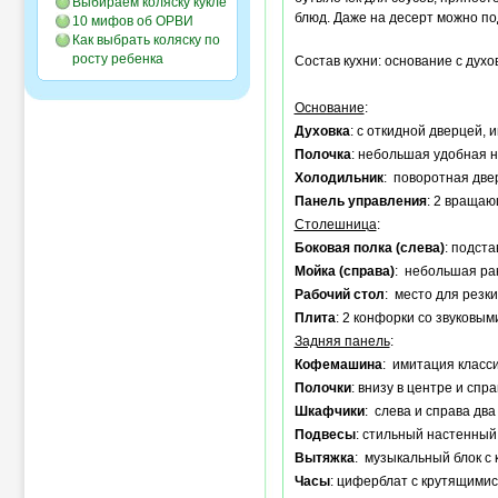
Выбираем коляску кукле
блюд. Даже на десерт можно по
10 мифов об ОРВИ
Как выбрать коляску по
росту ребенка
Состав кухни: основание с духо
Основание
:
Духовка
: с откидной дверцей,
Полочка
: небольшая удобная н
Холодильник
: поворотная две
Панель управления
: 2 вращаю
Столешница
:
Боковая полка (слева)
: подста
Мойка (справа)
: небольшая ра
Рабочий стол
: место для резк
Плита
: 2 конфорки со звуковы
Задняя панель
:
Кофемашина
: имитация класс
Полочки
: внизу в центре и сп
Шкафчики
: слева и справа дв
Подвесы
: стильный настенный
Вытяжка
: музыкальный блок с
Часы
: циферблат с крутящими