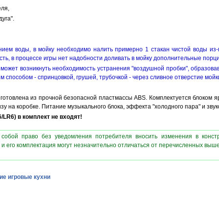
еля,
уга".
нием воды, в мойку необходимо налить примерно 1 стакан чистой воды из-п
есть, в процессе игры нет надобности доливать в мойку дополнительные порц
может возникнуть необходимость устранения "воздушной пробки", образовав
 способом - спринцовкой, грушей, трубочкой - через сливное отверстие мойки
зготовлена из прочной безопасной пластмассы ABS. Комплектуется блоком ярк
зу на коробке. Питание музыкального блока, эффекта "холодного пара" и зву
6
/LR6
) в комплект не входят!
 собой право без уведомления потребителя вносить изменения в конст
 и его комплектация могут незначительно отличаться от перечисленных выш
ие игровые кухни