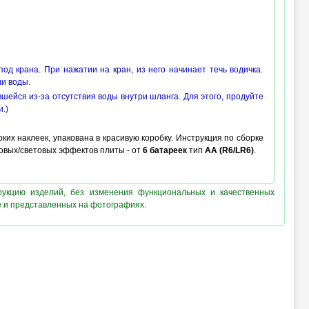
од крана. При нажатии на кран, из него начинает течь водичка.
ии воды.
шейся из-за отсутствия воды внутри шланга. Для этого, продуйте
.)
их наклеек, упакована в красивую коробку. Инструкция по сборке
ковых/световых эффектов плиты - от
6 батареек
тип
AA (R6/LR6)
.
рукцию изделий, без изменения функциональных и качественных
е и представленных на фотографиях.