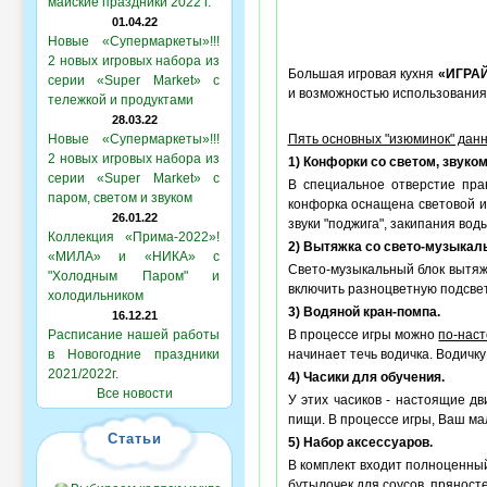
майские праздники 2022 г.
01.04.22
Новые «Супермаркеты»!!!
2 новых игровых набора из
Большая игровая кухня
«ИГРА
серии «Super Market» с
и возможностью использовани
тележкой и продуктами
28.03.22
Новые «Супермаркеты»!!!
Пять основных "изюминок" данн
2 новых игровых набора из
1) Конфорки со светом, звуко
серии «Super Market» с
В специальное отверстие пра
паром, светом и звуком
конфорка оснащена световой и
26.01.22
звуки "поджига", закипания вод
Коллекция «Прима-2022»!
2) Вытяжка со свето-музыкал
«МИЛА» и «НИКА» с
Свето-музыкальный блок вытяжк
"Холодным Паром" и
включить разноцветную подсветк
холодильником
3) Водяной кран-помпа.
16.12.21
Расписание нашей работы
В процессе игры можно
по-нас
в Новогодние праздники
начинает течь водичка. Водичку
2021/2022г.
4) Часики для обучения.
Все новости
У этих часиков - настоящие д
пищи. В процессе игры, Ваш м
Статьи
5) Набор аксессуаров.
В комплект входит полноценный 
бутылочек для соусов, пряност