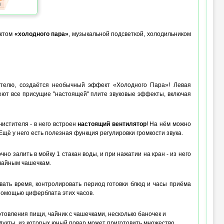
ектом
«холодного пара»
, музыкальной подсветкой, холодильником
ителю, создаётся необычный эффект «Холодного Пара»! Левая
еют все присущие "настоящей" плите звуковые эффекты, включая
истителя - в него встроен
настоящий вентилятор
! На нём можно
щё у него есть полезная функция регулировки громкости звука.
но залить в мойку 1 стакан воды, и при нажатии на кран - из него
 чайным чашечкам.
вать время, контролировать период готовки блюд и часы приёма
помощью циферблата этих часов.
отовления пищи, чайник с чашечками, несколько баночек и
дукты, из которых юный повар может приготовить множество