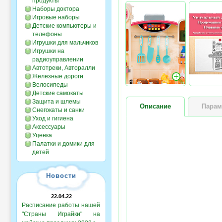
продукты
Наборы доктора
Игровые наборы
Детские компьютеры и
телефоны
Игрушки для мальчиков
Игрушки на
радиоуправлении
Автотреки, Авторалли
Железные дороги
Велосипеды
Детские самокаты
Защита и шлемы
Описание
Парам
Снегокаты и санки
Уход и гигиена
Аксессуары
Уценка
Палатки и домики для
детей
Новости
22.04.22
Расписание работы нашей
"Страны Играйки" на