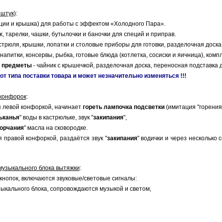
 штук)
:
кции и крышка) для работы с эффектом «Холодного Пара».
ж, тарелки, чашки, бутылочки и баночки для специй и приправ.
стрюля, крышки, лопатки и столовые приборы для готовки, разделочная доска
напитки, консервы, рыбка, готовые блюда (котлетка, сосиски и яичница), комп
е предметы
- чайник с крышечкой, разделочная доска, переносная подставка 
от типа поставки товара и может незначительно изменяться !!!
 конфорок
:
я левой конфоркой, начинает
гореть лампочка подсветки
(имитация "горения"
ьканья
" воды в кастрюльке, звук "
закипания
",
орчания
" масла на сковородке.
 правой конфоркой, раздаётся звук "
закипания
" водички и через несколько 
музыкального блока вытяжки
:
нопок, включаются звуковые/световые сигналы:
зыкального блока, сопровождаются музыкой и светом,