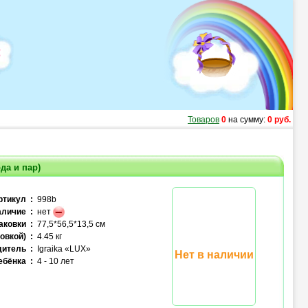
Товаров
0
на сумму:
0 руб.
да и пар)
ртикул :
998b
личие :
нет
аковки :
77,5*56,5*13,5 см
овкой) :
4.45 кг
итель :
Igraika «LUX»
Нет в наличии
ебёнка :
4 - 10 лет