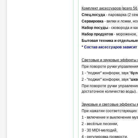
Комплект аксессуаров (всего 56
Спец.посуда
- пароварка (2 се
Сервировка
- вилки и ложки, но
Набор посуды
- сковорода и ка
Набор продуктов
- мороженое, 
Бытовая техника и отдельны
* Состав аксессуаров зависит 
Световые и звуковые эффекты
При повороте ручки управлени
1 - "поджиг" конфорки, звук "
бул
2 - "поджиг" конфорки, звук "
шкв
При повороте ручки управления
достаточное количество воды).
Звуковые и световые эффекты 
При нажатии соответствующих к
1 - включение и выключение му
2 - весёлые песенки,
3 - 30 MIDI-мелодий,
4 - регулировка громкости,