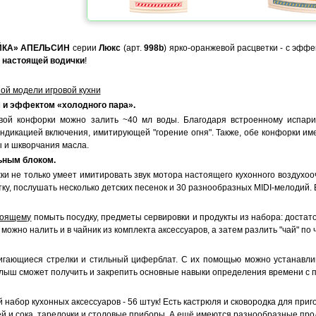
ЙКА» АПЕЛЬСИН
серии
Люкс
(арт.
998b
) ярко-оранжевой расцветки - с эфф
я
настоящей водички
!
ой модели игровой кухни
м и эффектом «холодного пара».
вой конфорки можно залить ~40 мл воды. Благодаря встроенному испар
ндикацией включения, имитирующей "горение огня". Также, обе конфорки им
ы и шкворчания масла.
ьным блоком.
и не только умеет имитировать звук мотора настоящего кухонного воздухооч
у, послушать несколько детских песенок и 30 разнообразных MIDI-мелодий. Е
тоящему
помыть посудку, предметы сервировки и продукты из набора: достаточ
 можно налить и в чайник из комплекта аксессуаров, а затем разлить "чай" по
вигающиеся стрелки и стильный циферблат. С их помощью можно устанавли
алыш сможет получить и закрепить основные навыки определения времени с 
набор кухонных аксессуаров - 56 штук! Есть кастрюля и сковородка для приг
ей и сока, тарелочки и столовые приборы. А ещё имеются разнообразные про