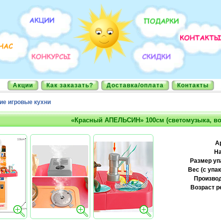
Акции
Как заказать?
Доставка/оплата
Контакты
ие игровые кухни
«Красный АПЕЛЬСИН» 100см (светомузыка, во
А
На
Размер уп
Вес (с упак
Производ
Возраст р