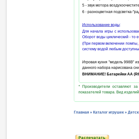
5 - звук мотора воздухоочистит
6 - разноцветная подсветка-"рад
Использование воды
:
Для начала игры с использова
Оборот воды циклический - то 
(При первом включении помпы, 
систему водой любым доступным
Игровая кухня "модель 998B" и
данного набора нарисована сни
ВНИМАНИЕ! Батарейки АА (R
* Производители оставляют за
показателей товара. Вид изделий
Главная
»
Каталог игрушек
»
Детск
Распечатать