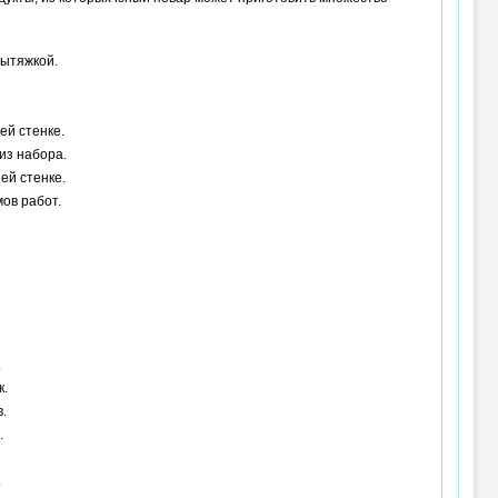
вытяжкой.
ей стенке.
из набора.
ей стенке.
ов работ.
.
к.
.
.
.