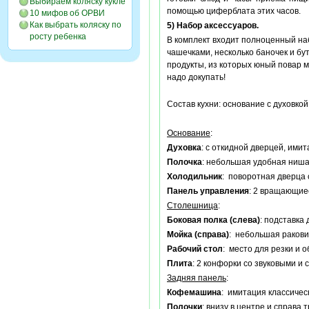
Выбираем коляску кукле
помощью циферблата этих часов.
10 мифов об ОРВИ
Как выбрать коляску по
5) Набор аксессуаров.
росту ребенка
В комплект входит полноценный наб
чашечками, несколько баночек и бу
продукты, из которых юный повар м
надо докупать!
Состав кухни: основание с духовкой
Основание
:
Духовка
: с откидной дверцей, ими
Полочка
: небольшая удобная ниша 
Холодильник
: поворотная дверца 
Панель управления
: 2 вращающие
Столешница
:
Боковая полка (слева)
: подставка
Мойка (справа)
: небольшая ракови
Рабочий стол
: место для резки и 
Плита
: 2 конфорки со звуковыми и
Задняя панель
:
Кофемашина
: имитация классичес
Полочки
: внизу в центре и справа