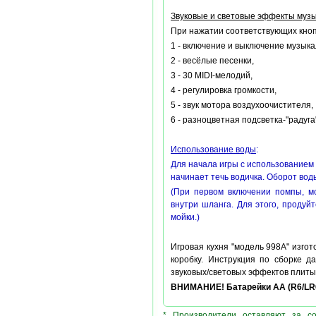
Звуковые и световые эффекты музы
При нажатии соответствующих кноп
1 - включение и выключение музыка
2 - весёлые песенки,
3 - 30 MIDI-мелодий,
4 - регулировка громкости,
5 - звук мотора воздухоочистителя,
6 - разноцветная подсветка-"радуга
Использование воды
:
Для начала игры с использованием 
начинает течь водичка. Оборот вод
(При первом включении помпы, мо
внутри шланга. Для этого, продуй
мойки.)
Игровая кухня "модель 998А" изго
коробку. Инструкция по сборке д
звуковых/световых эффектов плиты
ВНИМАНИЕ! Батарейки АА (R6
/LR
* Производители оставляют за с