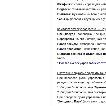
Шкафчики
: слева и справа два н
Подвесы
: стильный настенный рей
Вытяжка
: музыкальный блок с кно
Часы
: циферблат с крутящимися (
Комплект аксессуаров (всего 56 шту
Спец.посуда
- пароварка (2 секци
Сервировка
- вилки и ложки, нож, 
Набор посуды
- сковорода и кастр
Набор продуктов
- мороженое, напи
Бытовая техника и отдельные п
жарки.
* Состав аксессуаров зависит от 
Световые и звуковые эффекты кон
При повороте ручки управления
раздаются два вида звуков "готовки"
1 - "поджиг" конфорки, звук "
булька
2 - "поджиг" конфорки, звук "
шкворч
При повороте ручки управления пр
"
Холодного Пара
" (если залито до