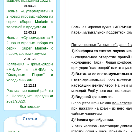
майские праздники 2022 г.
01.04.22
Новые «Супермаркеты»!!!
2 новых игровых набора из
серии «Super Market» с
тележкой и продуктами
Большая игровая кухня
«ИГРАЙКА
пара»
, музыкальной подсветкой, 
28.03.22
Новые «Супермаркеты»!!!
2 новых игровых набора из
Пять основных "изюминок" данной 
серии «Super Market» с
1) Конфорки со светом, звуком и
паром, светом и звуком
В специальное отверстие правой 
26.01.22
«Холодного Пара»! Левая конфорк
Коллекция «Прима-2022»!
присущие "настоящей" плите звуков
«МИЛА» и «НИКА» с
2) Вытяжка со свето-музыкальны
"Холодным Паром" и
холодильником
Свето-музыкальный блок вытяжки 
настоящий вентилятор
! На нём м
16.12.21
Расписание нашей работы
мелодий. Ещё у него есть полезная
в Новогодние праздники
3) Водяной кран-помпа.
2021/2022г.
В процессе игры можно
по-настоя
Все новости
при нажатии на кран - из него нач
чайным чашечкам.
Статьи
4) Часики для обучения.
У этих часиков - настоящие двиг
готовки блюд и часы приёма пищ