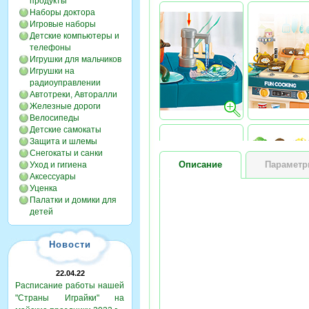
продукты
Наборы доктора
Игровые наборы
Детские компьютеры и
телефоны
Игрушки для мальчиков
Игрушки на
радиоуправлении
Автотреки, Авторалли
Железные дороги
Велосипеды
Детские самокаты
Защита и шлемы
Снегокаты и санки
Описание
Парамет
Уход и гигиена
Аксессуары
Уценка
Палатки и домики для
детей
Новости
22.04.22
Расписание работы нашей
"Страны Играйки" на