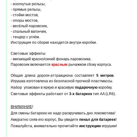
- изогнутые рельсы,
- прямые рельсы,
- стойки мостов,
- опоры мостов,
- весёлый паровозик,
- спальный вагончик,
- тендер с углём.
Инструкция по сборке находится внутри коробки.
Световые эффекты:
- мигающий красно/синий фонарь паровозика.
Паровозик включается
красным
рычажком сбоку корпуса.
Общая длина дороги-аттракциона составляет
5 метров
.
Игрушка изготовлена из безопасной прочной пластмассы.
Набор упакован в яркую и красивую
подарочную
коробку.
Световые эффекты работают от
3-х батареек
тип AA (LR6).
ВНИМАНИЕ
!
Для смены батареек не надо раскручивать дно локомотива!
Аккуратно сняв его корпус, Вы увидите
пенал для батареек
!
Пожалуйста, внимательно прочитайте
инструкцию
игрушки!