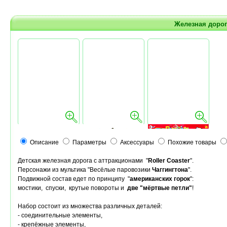
Железная дорога
Описание
Параметры
Аксессуары
Похожие товары
Детская железная дорога с аттракционами "
Roller Coaster
".
Персонажи из мультика "Весёлые паровозики
Чаггингтона
".
Подвижной состав едет по принципу "
американских горок
":
мостики, спуски, крутые повороты и
две "мёртвые петли"
!
Набор состоит из
множества различных деталей:
- соединительные элементы,
- крепёжные элементы,