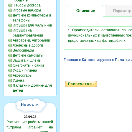
продукты
Наборы доктора
Игровые наборы
Описание
Парамет
Детские компьютеры и
телефоны
Игрушки для мальчиков
* Производители оставляют за с
Игрушки на
радиоуправлении
функциональных и качественных пок
Автотреки, Авторалли
представленных на фотографиях.
Железные дороги
Велосипеды
Детские самокаты
Главная
»
Каталог игрушек
»
Палатки 
Защита и шлемы
Снегокаты и санки
Уход и гигиена
Аксессуары
Уценка
Распечатать
Палатки и домики для
детей
Новости
22.04.22
Расписание работы нашей
"Страны Играйки" на