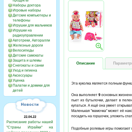
продукты
Наборы доктора
Игровые наборы
Детские компьютеры и
телефоны
Игрушки для мальчиков
Игрушки на
радиоуправлении
Автотреки, Авторалли
Железные дороги
Велосипеды
Детские самокаты
Защита и шлемы
Описание
Парамет
Снегокаты и санки
Уход и гигиена
Аксессуары
Уценка
Эта куколка является полным фун
Палатки и домики для
детей
Она выполняет
9
основных жизне
пьет из бутылочки, делает в пелен
Новости
купаться. А ещё она умеет открыват
Маленькая "мамочка" может её нак
посадить на горшочек, уложить спа
22.04.22
Расписание работы нашей
"Страны Играйки" на
Подобные ролевые игры помогают ма