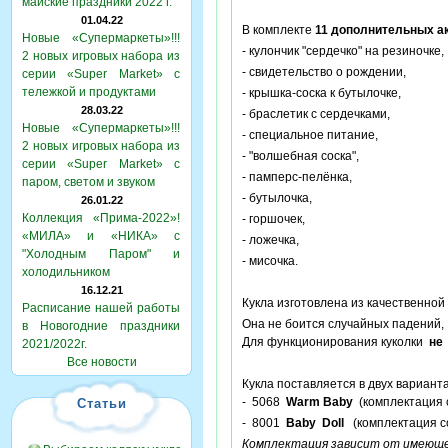
майские праздники 2022 г.
01.04.22
В комплекте
11 дополнительных а
Новые «Супермаркеты»!!!
- кулончик "сердечко" на резиночке,
2 новых игровых набора из
- свидетельство о рождении,
серии «Super Market» с
тележкой и продуктами
- крышка-соска к бутылочке,
28.03.22
- браслетик с сердечками,
Новые «Супермаркеты»!!!
- специальное питание,
2 новых игровых набора из
- "волшебная соска",
серии «Super Market» с
- памперс-пелёнка,
паром, светом и звуком
- бутылочка,
26.01.22
Коллекция «Прима-2022»!
- горшочек,
«МИЛА» и «НИКА» с
- ложечка,
"Холодным Паром" и
- мисочка.
холодильником
16.12.21
Кукла изготовлена из качественной
Расписание нашей работы
Она не боится случайных падений,
в Новогодние праздники
Для функционирования куколки
не
2021/2022г.
Все новости
Кукла поставляется в двух варианта
- 5068
Warm Baby
(комплектация с
Статьи
- 8001
Baby Doll
(комплектация со
Комплектация зависит от имеюще