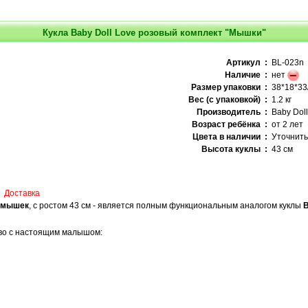
Кукла Baby Doll Love розовый комплект "Мышки"
Артикул :
BL-023n
Наличие :
нет
Размер упаковки :
38*18*33
Вес (с упаковкой) :
1.2 кг
Производитель :
Baby Doll
Возраст ребёнка :
от 2 лет
Цвета в наличии :
Уточнить
Высота куклы :
43 см
Доставка
м мышек
, с ростом 43 см - является полным функциональным аналогом куклы
B
тво с настоящим малышом: