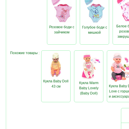
Белое 
Розовое боди с
Голубое боди с
розо
зайчиком
мишкой
зверу
Похожие товары :
Кукла Baby Doll
Кукла Warm
Кукла Baby 
43 см
Baby Lovely
Love с горш
(Baby Doll)
и аксессуар