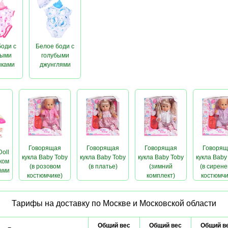
боди с
Белое боди с
выми
голубыми
шками
джунглями
Говорящая
Говорящая
Говорящая
Говорящ
Doll
кукла Baby Toby
кукла Baby Toby
кукла Baby Toby
кукла Baby
ком
(в розовом
(в платье)
(зимний
(в сирен
ами
костюмчике)
комплект)
костюмчи
Тарифы на доставку по Москве и Московской области
Общий вес
Общий вес
Общий в