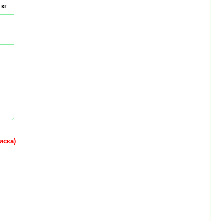
 кг
иска)