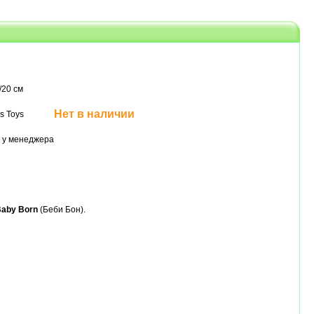
/20 см
Нет в наличии
s Toys
 у менеджера
aby Born
(Беби Бон).