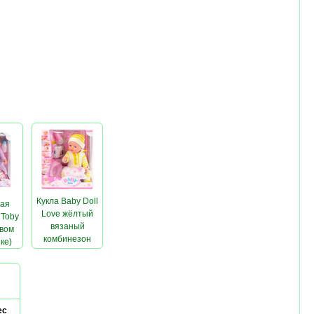
Кукла Baby Doll
ая
Love жёлтый
 Toby
вязаный
евом
комбинезон
ке)
ес