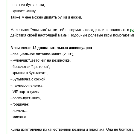
- пьёт из бутылочки,
- кушает кашку.
Также, у неё можно двигать ручки и ножки.
Маленькая "мамочка" может её накормить, посадить или положить в
ку
действия своей настоящей мамы! Подобные ролевые игры помогают малы
В комплекте
12 дополнительных аксессуаров
:
- специальное питание-кашка (2 шт.),
- кулончик "цветочек" на резиночке,
- браслетик-"цветочек",
- крышка к бутылочке,
- бутылочка с соской,
- памперс-пелёнка,
- VIP-карта куклы,
- соска-пустышка,
- горшочек,
- ложечка,
- мисочка.
Кукла изготовлена из качественной резины и пластика. Она не боится