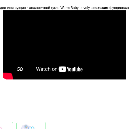
део-инструкция к аналогичной кукле Warm Baby Lovely с
похожим
фунционал