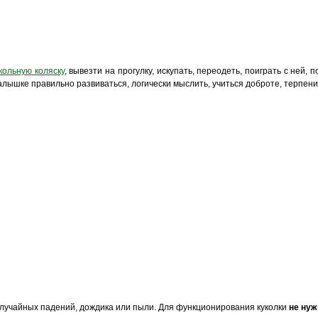
кольную коляску
, вывезти на прогулку, искупать, переодеть, поиграть с ней, 
шке правильно развиваться, логически мыслить, учиться доброте, терпению
 случайных падений, дождика или пыли. Для функционирования куколки
не нуж