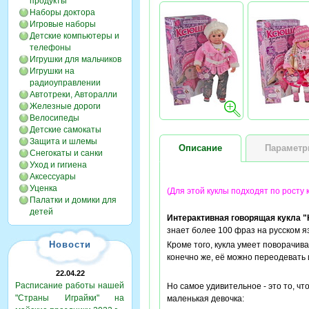
продукты
Наборы доктора
Игровые наборы
Детские компьютеры и
телефоны
Игрушки для мальчиков
Игрушки на
радиоуправлении
Автотреки, Авторалли
Железные дороги
Велосипеды
Детские самокаты
Защита и шлемы
Описание
Парамет
Снегокаты и санки
Уход и гигиена
Аксессуары
Уценка
(Для этой куклы подходят по росту
Палатки и домики для
детей
Интерактивная говорящая кукла 
знает более 100 фраз на русском я
Новости
Кроме того, кукла умеет поворачива
конечно же, её можно переодевать
22.04.22
Расписание работы нашей
Но самое удивительное - это то, чт
"Страны Играйки" на
маленькая девочка: