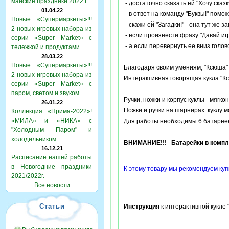
майские праздники 2022 г.
- достаточно сказать ей "Хочу сказку
01.04.22
- в ответ на команду "Буквы!" помо
Новые «Супермаркеты»!!!
- скажи ей "Загадки!" - она тут же з
2 новых игровых набора из
- если произнести фразу "Давай игр
серии «Super Market» с
- а если перевернуть ее вниз голов
тележкой и продуктами
28.03.22
Новые «Супермаркеты»!!!
Благодаря своим умениям, "Ксюша" 
2 новых игровых набора из
Интерактивная говорящая кукла "К
серии «Super Market» с
паром, светом и звуком
Ручки, ножки и корпус куклы - мяг
26.01.22
Ножки и ручки на шарнирах: куклу м
Коллекция «Прима-2022»!
«МИЛА» и «НИКА» с
Для работы необходимы 6 батареек
"Холодным Паром" и
холодильником
ВНИМАНИЕ!!! Батарейки в компле
16.12.21
Расписание нашей работы
в Новогодние праздники
К этому товару мы рекомендуем куп
2021/2022г.
Все новости
Статьи
Инструкция
к интерактивной кукле 