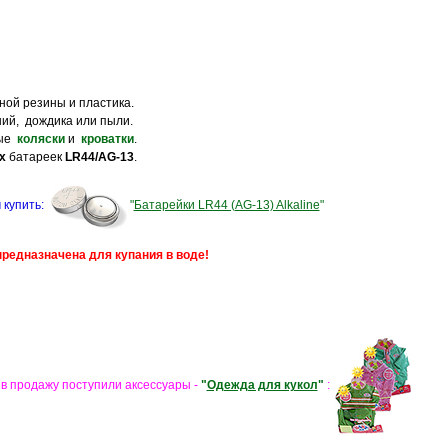
ной резины и пластика.
ий, дождика или пыли.
бые
коляски
и
кроватки
.
х
батареек
LR44/AG-13
.
 купить:
"
Батарейки LR44 (AG-13) Alkaline
"
редназначена для купания в воде!
в продажу поступили аксессуары -
"
Одежда для кукол
"
: