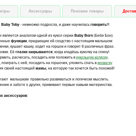
етры
Аксессуары
Похожие товары
Достав
а
Baby Toby
- немножко подросла, и даже научилась
говорить
!!!
и является аналогом одной из кукол серии
Baby Born
(Беби Бон).
ненные
функции
, придающие ей сходство с настоящим малышом:
ленки, кушает кашку, ходит на горшок и говорит 8 различных фраз.
ножки. Её
глазки закрываются
, когда кладёшь куколку на спину!
рмить, расчесать, посадить или положить в
кукольную коляску
,
, поиграть с ней, посадить на горшочек, уложить спать в
кроватку
твия своей настоящей
мамы
, на которую так хочется быть похожей!
ают малышкам правильно развиваться и логически мыслить.
пению и заботе о других, прививают первые навыки материнства.
х аксессуаров
: