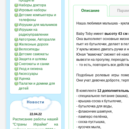
продукты
Наборы доктора
Игровые наборы
Описание
Парам
Детские компьютеры и
телефоны
Наша любимая малышка - кукл
Игрушки для мальчиков
Игрушки на
Baby Toby имеет
высоту 43 см
радиоуправлении
Она выполняет
основные жиз
Автотреки, Авторалли
пьет из бутылочки, делает в пе
Железные дороги
Велосипеды
У куклы можно двигать ручки и 
Детские самокаты
Юная "мамочка" сможет её нако
Защита и шлемы
вывезти на прогулку, переодеть
Снегокаты и санки
- то есть, повторить все дейс
Уход и гигиена
Аксессуары
Подобные ролевые игры помог
Уценка
Они учат девочек доброте, тер
Палатки и домики для
детей
В комплекте
12 дополнительны
- специальное питание (кашка),
- крышка-соска к бутылочке,
Новости
- бутылочка для воды,
- флакончик шампуня,
22.04.22
- памперс-пелёнка,
Расписание работы нашей
- соска-пустышка,
"Страны Играйки" на
- кусочек мыла,