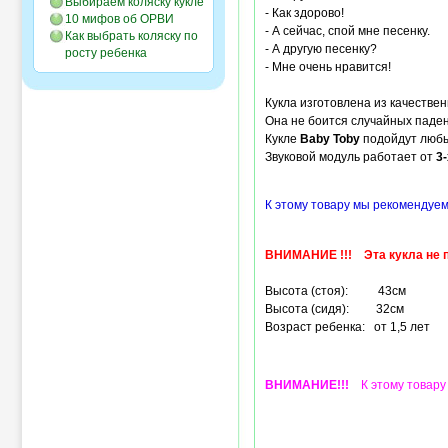
Выбираем коляску кукле
- Как здорово!
10 мифов об ОРВИ
- А сейчас, спой мне песенку.
Как выбрать коляску по
- А другую песенку?
росту ребенка
- Мне очень нравится!
Кукла изготовлена из качествен
Она не боится случайных паден
Кукле
Baby Toby
подойдут лю
Звуковой модуль работает от
3-
К этому товару мы рекомендуем
ВНИМАНИЕ !!! Эта кукла не п
Высота (стоя): 43см
Высота (сидя): 32см
Возраст ребенка: от 1,5 лет
ВНИМАНИЕ!!!
К этому товару 