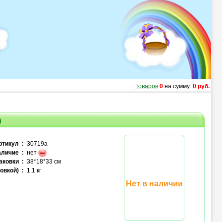
Товаров
0
на сумму:
0 руб.
)
ртикул :
30719a
личие :
нет
аковки :
38*18*33 см
овкой) :
1.1 кг
Нет в наличии