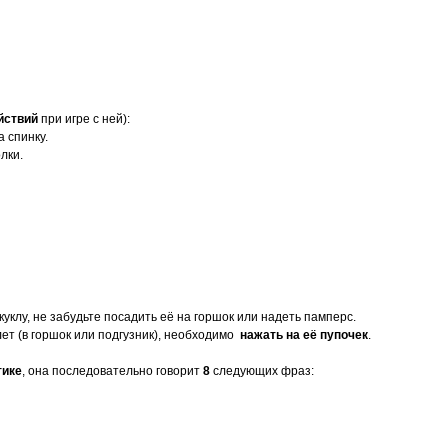
йствий
при игре с ней):
а спинку.
лки.
 куклу, не забудьте посадить её на горшок или надеть памперс.
лет (в горшок или подгузник), необходимо
нажать на её пупочек
.
тике
, она последовательно говорит
8
следующих фраз: