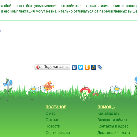
 собой право без уведомления потребителя вносить изменения в конст
 и его комплектация могут незначительно отличаться от перечисленных выш
ы
Поделиться…
Н
ПОЛЕЗНОЕ
ПОМОЩЬ
О нас
Как заказать
Статьи
Возврат и обмен
Новости
Контакты и адрес
Сертификаты
Доставка и оплата