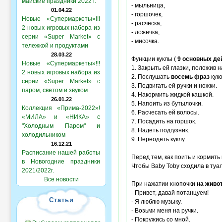
майские праздники 2022 г.
- мыльница,
01.04.22
- горшочек,
Новые «Супермаркеты»!!!
- расчёска,
2 новых игровых набора из
- ложечка,
серии «Super Market» с
- мисочка.
тележкой и продуктами
28.03.22
Функции куклы (
9 основных де
Новые «Супермаркеты»!!!
1. Закрыть ей глазки, положив н
2 новых игровых набора из
2. Послушать
восемь фраз
куко
серии «Super Market» с
3. Подвигать ей ручки и ножки.
паром, светом и звуком
4. Накормить жидкой кашкой.
26.01.22
5. Напоить из бутылочки.
Коллекция «Прима-2022»!
6. Расчесать ей волосы.
«МИЛА» и «НИКА» с
7. Посадить на горшок.
"Холодным Паром" и
8. Надеть подгузник.
холодильником
9. Переодеть куклу.
16.12.21
Расписание нашей работы
Перед тем, как поить и кормить
в Новогодние праздники
Чтобы Baby Toby сходила в туа
2021/2022г.
Все новости
При нажатии кнопочки
на живо
- Привет, давай потанцуем!
Статьи
- Я люблю музыку.
- Возьми меня на ручки.
- Покружись со мной.