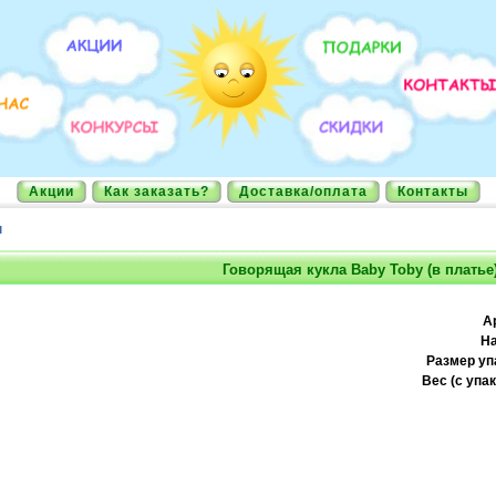
Акции
Как заказать?
Доставка/оплата
Контакты
ы
Говорящая кукла Baby Toby (в платье
А
На
Размер уп
Вес (с упак