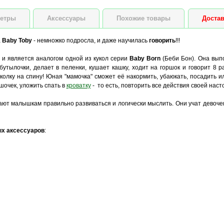
етры
Аксессуары
Похожие товары
Достав
а
Baby Toby
- немножко подросла, и даже научилась
говорить
!!!
м
и является аналогом одной из кукол серии
Baby Born
(Беби Бон). Она вы
утылочки, делает в пеленки, кушает кашку, ходит на горшок и говорит 8 р
куколку на спину! Юная "мамочка" сможет её накормить, убаюкать, посадить 
ршочек, уложить спать в
кроватку
- то есть, повторить все действия своей нас
ют малышкам правильно развиваться и логически мыслить. Они учат девочек
х аксессуаров
: