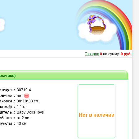
Товаров
0
на сумму:
0 руб.
юмчике)
ртикул :
30719-4
личие :
нет
аковки :
38*18*33 см
овкой) :
1.1 кг
итель :
Baby Dolls Toys
Нет в наличии
ебёнка :
от 2 лет
куклы :
43 см