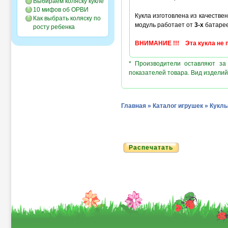
Выбираем коляску кукле
10 мифов об ОРВИ
Кукла изготовлена из качестве
Как выбрать коляску по
модуль работает от
3-х
батаре
росту ребенка
ВНИМАНИЕ !!! Эта кукла не п
* Производители оставляют за
показателей товара. Вид изделий
Главная
»
Каталог игрушек
»
Кукл
Распечатать