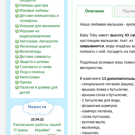
продукты
Наборы доктора
Игровые наборы
Описание
Парам
Детские компьютеры и
телефоны
Наша любимая малышка - кукл
Игрушки для мальчиков
Игрушки на
Baby Toby имеет
высоту 43 с
радиоуправлении
настоящим малышом: пьет из б
Автотреки, Авторалли
закрываются
, когда кладёшь 
Железные дороги
Велосипеды
поиграть с ней, посадить на го
Детские самокаты
Защита и шлемы
Подобные ролевые игры помога
Снегокаты и санки
материнства.
Уход и гигиена
Аксессуары
В комплекте
13 дополнительны
Уценка
- специальное питание (кашка),
Палатки и домики для
- крышка-ложка к бутылочке,
детей
- крышка-соска к бутылочке,
- 2 бутылочки для воды,
- флакончик шампуня,
Новости
- памперс-пелёнка,
- соска-пустышка,
22.04.22
- кусочек мыла,
Расписание работы нашей
- мыльница,
"Страны Играйки" на
- горшочек,