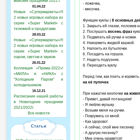
майские праздники 2022 г.
- ложечка,
01.04.22
- мисочка.
Новые «Супермаркеты»!!!
2 новых игровых набора из
Функции куклы (
8 основных де
серии «Super Market» с
1. Закрыть ей глазки, положив н
тележкой и продуктами
2. Послушать
восемь фраз
куко
28.03.22
3. Подвигать ей ручки и ножки.
Новые «Супермаркеты»!!!
4. Накормить жидкой кашкой.
2 новых игровых набора из
5. Напоить из бутылочки.
серии «Super Market» с
6. Посадить на горшок.
паром, светом и звуком
7. Надеть подгузник.
26.01.22
8. Переодеть куклу.
Коллекция «Прима-2022»!
«МИЛА» и «НИКА» с
Перед тем, как поить и кормить
"Холодным Паром" и
на её пупочек
.
холодильником
16.12.21
При нажатии кнопочки
на живо
Расписание нашей работы
- Привет, давай потанцуем!
в Новогодние праздники
- Я люблю музыку.
2021/2022г.
- Возьми меня на ручки.
Все новости
- Покружись со мной.
- Как здорово!
Статьи
- А сейчас, спой мне песенку.
- А другую песенку?
- Мне очень нравится!