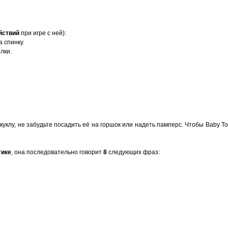
йствий
при игре с ней):
а спинку.
лки.
 куклу, не забудьте посадить её на горшок или надеть памперс. Чтобы Baby T
тике
, она последовательно говорит
8
следующих фраз: