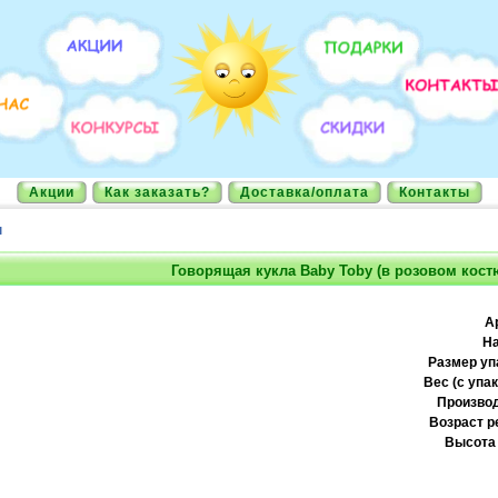
Акции
Как заказать?
Доставка/оплата
Контакты
ы
Говорящая кукла Baby Toby (в розовом кост
А
На
Размер уп
Вес (с упак
Производ
Возраст р
Высота 