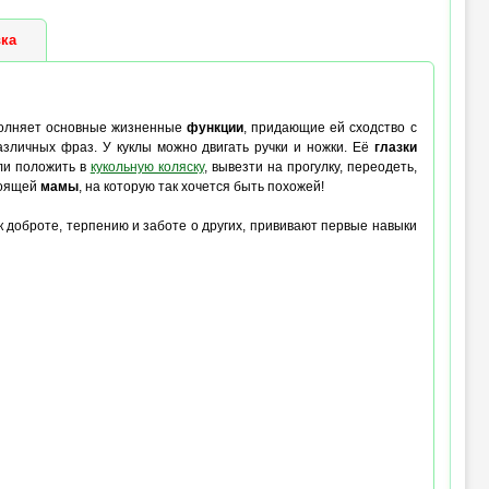
ка
полняет основные жизненные
функции
, придающие ей сходство с
азличных фраз. У куклы можно двигать ручки и ножки. Её
глазки
или положить в
кукольную коляску
, вывезти на прогулку, переодеть,
тоящей
мамы
, на которую так хочется быть похожей!
 доброте, терпению и заботе о других, прививают первые навыки