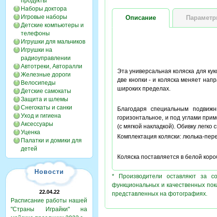
продукты
Наборы доктора
Игровые наборы
Описание
Парамет
Детские компьютеры и
телефоны
Игрушки для мальчиков
Игрушки на
радиоуправлении
Автотреки, Авторалли
Эта универсальная коляска для ку
Железные дороги
две кнопки - и коляска меняет на
Велосипеды
широких пределах.
Детские самокаты
Защита и шлемы
Снегокаты и санки
Благодаря специальным подвижн
Уход и гигиена
горизонтальное, и под углами прим
Аксессуары
(с мягкой накладкой). Обивку легко
Уценка
Комплектация коляски: люлька-пере
Палатки и домики для
детей
Коляска поставляется в белой коро
Новости
* Производители оставляют за с
функциональных и качественных пок
22.04.22
представленных на фотографиях.
Расписание работы нашей
"Страны Играйки" на