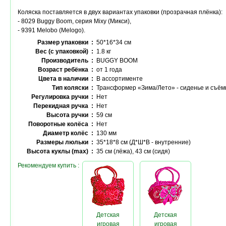
Коляска поставляется в двух вариантах упаковки (прозрачная плёнка):
- 8029 Buggy Boom, серия Mixy (Микси),
- 9391 Melobo (Melogo).
Размер упаковки :
50*16*34 см
Вес (с упаковкой) :
1.8 кг
Производитель :
BUGGY BOOM
Возраст ребёнка :
от 1 года
Цвета в наличии :
В ассортименте
Тип коляски :
Трансформер «Зима/Лето» - сиденье и съём
Регулировка ручки :
Нет
Перекидная ручка :
Нет
Высота ручки :
59 см
Поворотные колёса :
Нет
Диаметр колёс :
130 мм
Размеры люльки :
35*18*8 см (Д*Ш*В - внутренние)
Высота куклы (max) :
35 см (лёжа), 43 см (сидя)
Рекомендуем купить :
Детская
Детская
игровая
игровая