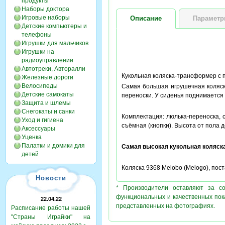
продукты
Наборы доктора
Игровые наборы
Описание
Парамет
Детские компьютеры и
телефоны
Игрушки для мальчиков
Игрушки на
радиоуправлении
Автотреки, Авторалли
Кукольная коляска-трансформер с п
Железные дороги
Велосипеды
Самая большая игрушечная коляск
Детские самокаты
переноски. У сиденья поднимается 
Защита и шлемы
Снегокаты и санки
Комплектация: люлька-переноска, 
Уход и гигиена
съёмная (кнопки). Высота от пола 
Аксессуары
Уценка
Палатки и домики для
Самая высокая кукольная коляск
детей
Коляска 9368 Melobo (Melogo), пост
Новости
* Производители оставляют за с
функциональных и качественных пок
22.04.22
представленных на фотографиях.
Расписание работы нашей
"Страны Играйки" на