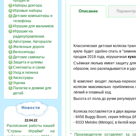
продукты
Наборы доктора
Игровые наборы
Описание
Парамет
Детские компьютеры и
телефоны
Игрушки для мальчиков
Игрушки на
радиоуправлении
Автотреки, Авторалли
Классическая детская коляска-тра
Железные дороги
кукле будет удобно спать в "зимне
Велосипеды
продаж 2018 года, игрушечная
куко
Детские самокаты
Защита и шлемы
Съёмная люлька имеет защиту для 
Снегокаты и санки
образом, оно раскладывается в уд
Уход и гигиена
Аксессуары
В комплект входят люлька-перенос
Уценка
коляски максимально приближена к
Палатки и домики для
лёгкий и плавный ход.
детей
Высота от пола до ручки регулируе
Новости
Коляска поставляется в двух вариан
- 8456 Buggy Boom, серия Infiniya (
22.04.22
- 9333 Melobo (Melogo), в белой кор
Расписание работы нашей
"Страны Играйки" на
* Производители оставляют за с