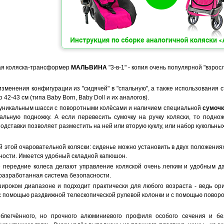
ая коляска-трансформер
МАЛЬВИНА
"3-в-1" - копия очень популярной "взрос
зменения конфигурации из "сидячей" в "спальную", а также использования 
42-43 см (типа Baby Born, Baby Doll и их аналогов).
 уникальным шасси с поворотными колёсами и наличием специальной
сумочк
альную подножку. А если перевесить сумочку на ручку коляски, то подно
дставки позволяет разместить на ней или вторую куклу, или набор кукольных
 этой очаровательной коляски: сиденье можно установить в двух положениях 
ости. Имеется удобный складной капюшон.
передние колеса делают управление коляской очень легким и удобным да
разработанная система безопасности.
широком диапазоне и подходит практически для любого возраста - ведь ори
с помощью раздвижной телескопической рулевой колонки и с помощью поворо
блегчённого, но прочного алюминиевого профиля особого сечения и без