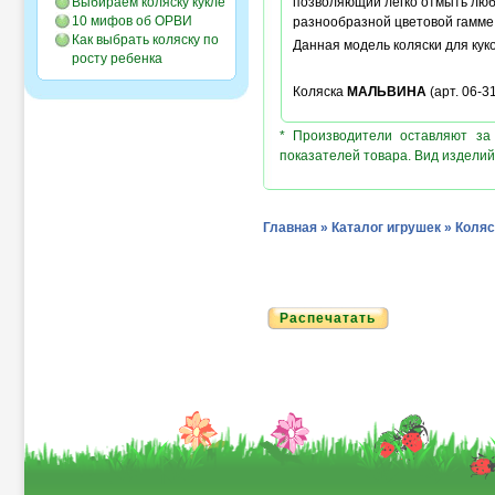
Выбираем коляску кукле
позволяющий легко отмыть любу
10 мифов об ОРВИ
разнообразной цветовой гамме 
Как выбрать коляску по
Данная модель коляски для кук
росту ребенка
Коляска
МАЛЬВИНА
(арт. 06-3
* Производители оставляют за
показателей товара. Вид изделий
Главная
»
Каталог игрушек
»
Коляс
Распечатать