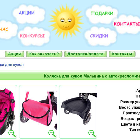
Акции
Как заказать?
Доставка/оплата
Контакты
ки для кукол
Коляска для кукол Мальвина с автокреслом-п
А
На
Размер уп
Вес (с упак
Производ
Возраст р
Цвета в н
Тип к