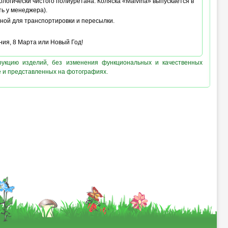
ологически чистого полиуретана. Коляска «Malvina» выпускается в
ь у менеджера).
нной для транспортировки и пересылки.
ния, 8 Марта или Новый Год!
рукцию изделий, без изменения функциональных и качественных
е и представленных на фотографиях.