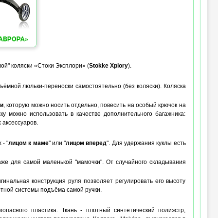
лой" коляски «Стоки Эксплори» (
Stokke Xplory
).
съёмной люльки-переноски самостоятельно (без коляски). Коляска
и
, которую можно носить отдельно, повесить на особый крючок на
жку можно использовать в качестве дополнительного багажника:
 аксессуаров.
- "
лицом к маме
" или "
лицом вперед
". Для удержания куклы есть
же для самой маленькой "мамочки". От случайного складывания
гинальная конструкция руля позволяет регулировать его высоту
тной системы подъёма самой ручки.
опасного пластика. Ткань - плотный синтетический полиэстр,