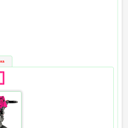
 (max) :
до 43 см
ка