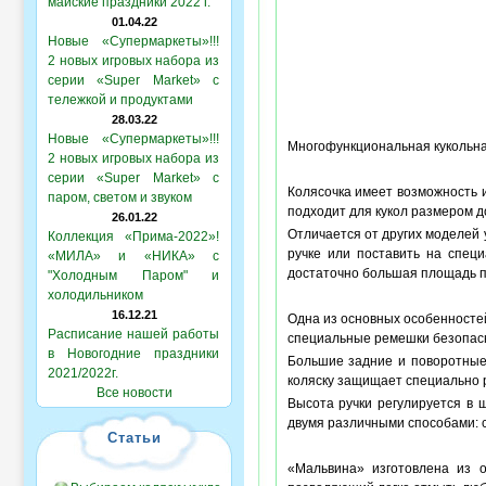
майские праздники 2022 г.
01.04.22
Новые «Супермаркеты»!!!
2 новых игровых набора из
серии «Super Market» с
тележкой и продуктами
28.03.22
Новые «Супермаркеты»!!!
Многофункциональная кукольн
2 новых игровых набора из
серии «Super Market» с
Колясочка имеет возможность и
паром, светом и звуком
подходит для кукол размером до 
26.01.22
Отличается от других моделей
Коллекция «Прима-2022»!
ручке или поставить на специ
«МИЛА» и «НИКА» с
достаточно большая площадь по
"Холодным Паром" и
холодильником
16.12.21
Одна из основных особенностей
Расписание нашей работы
специальные ремешки безопасн
в Новогодние праздники
Большие задние и поворотные 
2021/2022г.
коляску защищает специально 
Все новости
Высота ручки регулируется в 
двумя различными способами: 
Статьи
«Мальвина» изготовлена из о