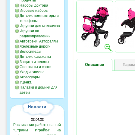
продукты
Наборы доктора
Игровые наборы
Детские компьютеры и
телефоны
Игрушки для мальчиков
Игрушки на
радиоуправлении
Автотреки, Авторалли
Железные дороги
Велосипеды
Детские самокаты
Защита и шлемы
Описание
Парам
Снегокаты и санки
Уход и гигиена
Аксессуары
Уценка
Палатки и домики для
детей
Новости
22.04.22
Расписание работы нашей
"Страны Играйки" на