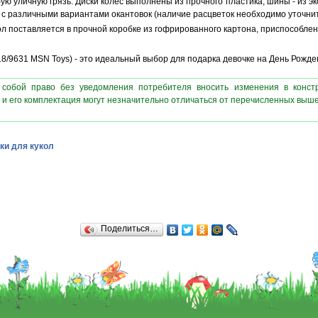
ю уличную грязь. Диски колёс выполнены из прочного пластика, шины - из эк
с различными вариантами окантовок (наличие расцветок необходимо уточнит
ол поставляется в прочной коробке из гофрированного картона, приспособле
18/9631 MSN Toys) - это идеальный выбор для подарка девочке на День Рожде
 собой право без уведомления потребителя вносить изменения в конст
 и его комплектация могут незначительно отличаться от перечисленных выш
ки для кукол
Поделиться…