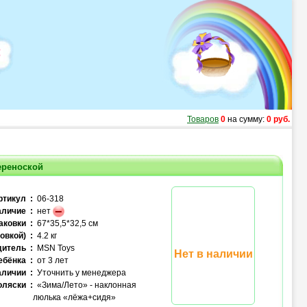
Товаров
0
на сумму:
0 руб.
ереноской
ртикул :
06-318
личие :
нет
аковки :
67*35,5*32,5 см
овкой) :
4.2 кг
итель :
MSN Toys
Нет в наличии
ебёнка :
от 3 лет
аличии :
Уточнить у менеджера
оляски :
«Зима/Лето» - наклонная
люлька «лёжа+сидя»