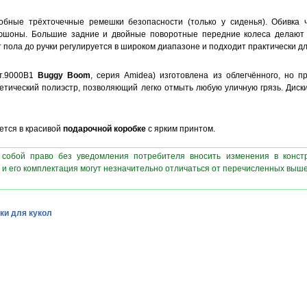
обные трёхточечные ремешки безопасности (только у сиденья). Обивка ч
юшоны. Большие задние и двойные поворотные передние колеса делают 
т пола до ручки регулируется в широком диапазоне и подходит практически дл
т.9000B1
Buggy Boom
, серия Amidea) изготовлена из облегчённого, но 
тетический полиэстр, позволяющий легко отмыть любую уличную грязь. Диск
ется в красивой
подарочной коробке
с ярким принтом.
 собой право без уведомления потребителя вносить изменения в конст
 и его комплектация могут незначительно отличаться от перечисленных выш
ки для кукол