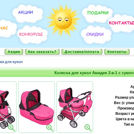
Акции
Как заказать?
Доставка/оплата
Контакты
ки для кукол
Коляска для кукол Амидея 2-в-1 с сумо
А
На
Размер уп
Вес (с упак
Производ
Возраст р
Цвета в н
Тип к