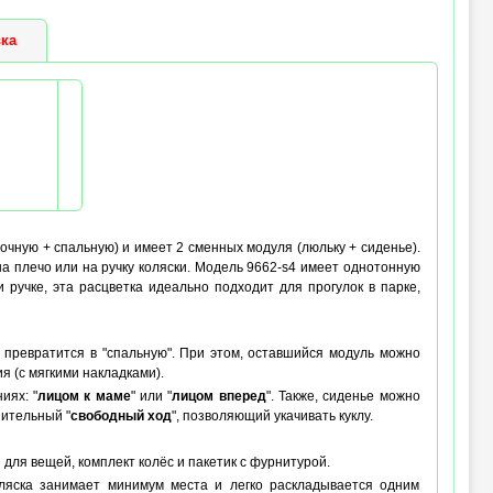
 (max) :
до 52 см (лёжа), до 66 см
(сидя)
ка
лочную + спальную) и имеет 2 сменных модуля (люльку + сиденье).
на плечо или на ручку коляски. Модель 9662-s4 имеет однотонную
 ручке, эта расцветка идеально подходит для прогулок в парке,
но превратится в "спальную". При этом, оставшийся модуль можно
я (с мягкими накладками).
иях: "
лицом к маме
" или "
лицом вперед
". Также, сиденье можно
нительный "
свободный ход
", позволяющий укачивать куклу.
 для вещей, комплект колёс и пакетик с фурнитурой.
ляска занимает минимум места и легко раскладывается одним