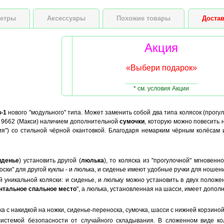
Высота куклы
етры
Аксессуары
Похожие товары
Достав
Акция
«Выбери подарок»
* см. условия Акции
-1
нового "модульного" типа. Может заменить собой два типа колясок (прогу
 9662 (Макси) наличием дополнительной
сумочки
, которую можно повесить 
ия") со стильной чёрной окантовкой. Благодаря немарким чёрным колёсам и
иденье
) установить другой (
люлька
), то коляска из "прогулочной" мгновен
оски" для другой куклы - и люлька, и сиденье имеют удобные ручки для ношени
 уникальной коляски: и сиденье, и люльку можно установить в двух положен
нтальное спальное место
", а люлька, установленная на шасси, имеет допол
 с накидкой на ножки, сиденье-переноска, сумочка, шасси с нижней корзиной
истемой безопасности от случайного складывания. В сложенном виде ко