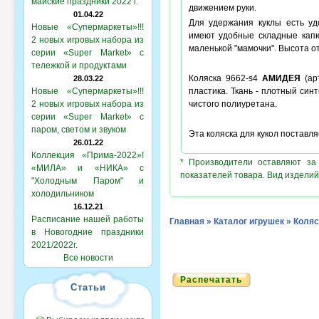
майские праздники 2022 г.
движением руки.
01.04.22
Для удержания куклы есть уд
Новые «Супермаркеты»!!!
имеют удобные складные кап
2 новых игровых набора из
маленькой "мамочки". Высота о
серии «Super Market» с
тележкой и продуктами
Коляска 9662-s4
АМИДЕЯ
(ар
28.03.22
Новые «Супермаркеты»!!!
пластика. Ткань - плотный син
2 новых игровых набора из
чистого полиуретана.
серии «Super Market» с
паром, светом и звуком
Эта коляска для кукол поставля
26.01.22
Коллекция «Прима-2022»!
* Производители оставляют за
«МИЛА» и «НИКА» с
показателей товара. Вид изделий
"Холодным Паром" и
холодильником
16.12.21
Расписание нашей работы
Главная
»
Каталог игрушек
»
Коляс
в Новогодние праздники
2021/2022г.
Все новости
Распечатать
Статьи