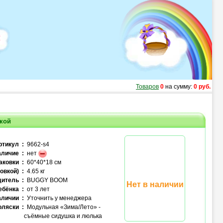
Товаров
0
на сумму:
0 руб.
чкой
ртикул :
9662-s4
личие :
нет
аковки :
60*40*18 см
овкой) :
4.65 кг
итель :
BUGGY BOOM
Нет в наличии
ебёнка :
от 3 лет
аличии :
Уточнить у менеджера
оляски :
Модульная «Зима/Лето» -
съёмные сидушка и люлька