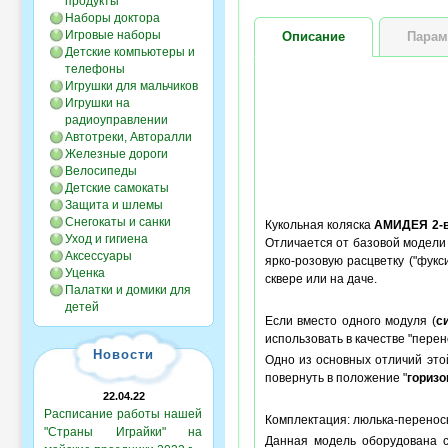
продукты
Наборы доктора
Игровые наборы
Описание
Парам
Детские компьютеры и
телефоны
Игрушки для мальчиков
Игрушки на
радиоуправлении
Автотреки, Авторалли
Железные дороги
Велосипеды
Детские самокаты
Защита и шлемы
Снегокаты и санки
Кукольная коляска
АМИДЕЯ 2-в
Уход и гигиена
Отличается от базовой модели
Аксессуары
ярко-розовую расцветку ("фукс
Уценка
сквере или на даче.
Палатки и домики для
детей
Если вместо одного модуля (
с
использовать в качестве "перен
Новости
Одно из основных отличий этой
повернуть в положение "
горизо
22.04.22
Расписание работы нашей
Комплектация: люлька-переноска
"Страны Играйки" на
Данная модель оборудована с