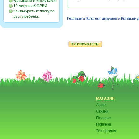
Выбираем коляску кукле
10 мифов об ОРВИ
Как выбрать коляску по
росту ребенка
Главная
»
Каталог игрушек
»
Коляски 
Распечатать
МАГАЗИН
Акции
Скидки
Подарки
Новинки
Топ продаж