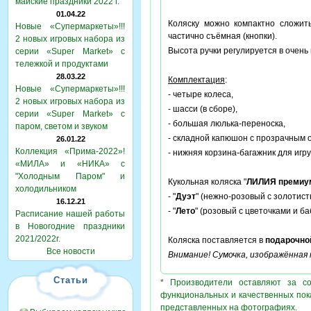
майские праздники 2022 г.
01.04.22
Коляску можно компактно сложить
Новые «Супермаркеты»!!!
частично съёмная (кнопки).
2 новых игровых набора из
Высота ручки регулируется в очень
серии «Super Market» с
тележкой и продуктами
28.03.22
Комплектация
:
Новые «Супермаркеты»!!!
- четыре колеса,
2 новых игровых набора из
- шасси (в сборе),
серии «Super Market» с
- большая люлька-переноска,
паром, светом и звуком
- складной капюшон с прозрачным 
26.01.22
Коллекция «Прима-2022»!
- нижняя корзина-багажник для игру
«МИЛА» и «НИКА» с
"Холодным Паром" и
Кукольная коляска "
ЛИЛИЯ премиу
холодильником
- "
Дуэт
" (нежно-розовый с золотист
16.12.21
- "
Лето
" (розовый с цветочками и ба
Расписание нашей работы
в Новогодние праздники
2021/2022г.
Коляска поставляется в
подарочно
Все новости
Внимание! Сумочка, изображённая н
Статьи
* Производители оставляют за с
функциональных и качественных пок
представленных на фотографиях.