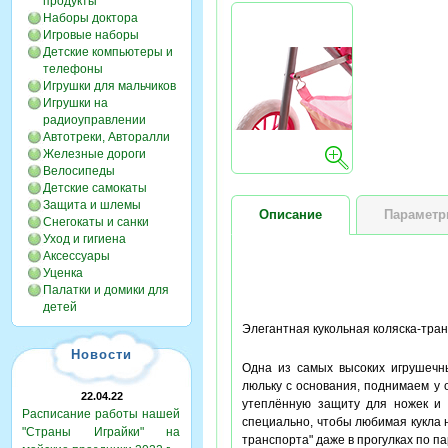
продукты
Наборы доктора
Игровые наборы
Детские компьютеры и
телефоны
Игрушки для мальчиков
Игрушки на
радиоуправлении
Автотреки, Авторалли
Железные дороги
Велосипеды
Детские самокаты
Защита и шлемы
Описание
Парамет
Снегокаты и санки
Уход и гигиена
Аксессуары
Уценка
Палатки и домики для
детей
Элегантная кукольная коляска-тра
Новости
Одна из самых высоких игрушечны
люльку с основания, поднимаем у 
22.04.22
утеплённую защиту для ножек и 
Расписание работы нашей
специально, чтобы любимая кукла 
"Страны Играйки" на
транспорта" даже в прогулках по па