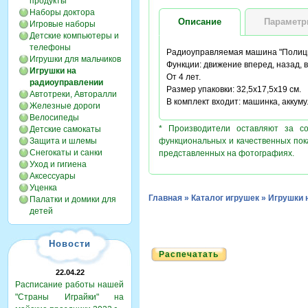
продукты
Наборы доктора
Описание
Парамет
Игровые наборы
Детские компьютеры и
телефоны
Радиоуправляемая машина "Полиц
Игрушки для мальчиков
Функции: движение вперед, назад, в
Игрушки на
От 4 лет.
радиоуправлении
Размер упаковки: 32,5х17,5х19 см.
Автотреки, Авторалли
В комплект входит: машинка, аккуму
Железные дороги
Велосипеды
* Производители оставляют за с
Детские самокаты
Защита и шлемы
функциональных и качественных пок
Снегокаты и санки
представленных на фотографиях.
Уход и гигиена
Аксессуары
Уценка
Главная
»
Каталог игрушек
»
Игрушки 
Палатки и домики для
детей
Новости
Распечатать
22.04.22
Расписание работы нашей
"Страны Играйки" на