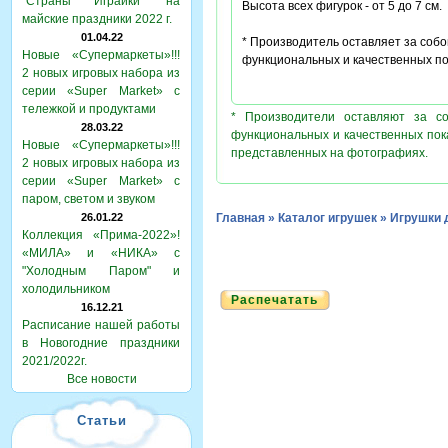
"Страны Играйки" на
Высота всех фигурок - от 5 до 7 см.
майские праздники 2022 г.
01.04.22
* Производитель оставляет за соб
Новые «Супермаркеты»!!!
функциональных и качественных по
2 новых игровых набора из
серии «Super Market» с
тележкой и продуктами
* Производители оставляют за с
28.03.22
функциональных и качественных пок
Новые «Супермаркеты»!!!
представленных на фотографиях.
2 новых игровых набора из
серии «Super Market» с
паром, светом и звуком
26.01.22
Главная
»
Каталог игрушек
»
Игрушки 
Коллекция «Прима-2022»!
«МИЛА» и «НИКА» с
"Холодным Паром" и
холодильником
Распечатать
16.12.21
Расписание нашей работы
в Новогодние праздники
2021/2022г.
Все новости
Статьи