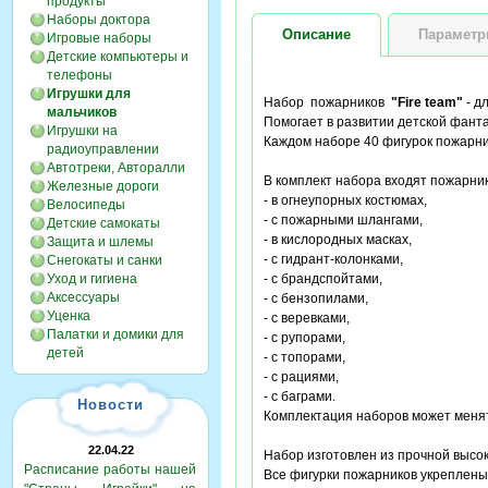
продукты
Наборы доктора
Описание
Парамет
Игровые наборы
Детские компьютеры и
телефоны
Игрушки для
Набор пожарников
"Fire team"
- д
мальчиков
Помогает в развитии детской фанта
Игрушки на
Каждом наборе 40 фигурок пожарник
радиоуправлении
Автотреки, Авторалли
В комплект набора входят пожарни
Железные дороги
- в огнеупорных костюмах,
Велосипеды
- с пожарными шлангами,
Детские самокаты
- в кислородных масках,
Защита и шлемы
- с гидрант-колонками,
Снегокаты и санки
Уход и гигиена
- с брандспойтами,
Аксессуары
- с бензопилами,
Уценка
- с веревками,
Палатки и домики для
- с рупорами,
детей
- с топорами,
- с рациями,
- с баграми.
Новости
Комплектация наборов может менят
22.04.22
Набор изготовлен из прочной высо
Расписание работы нашей
Все фигурки пожарников укреплены