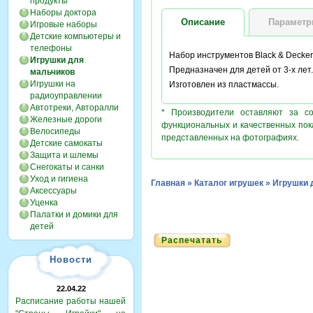
продукты
Наборы доктора
Описание
Парамет
Игровые наборы
Детские компьютеры и
телефоны
Набор инструментов Black & Decker
Игрушки для
Предназначен для детей от 3-х лет.
мальчиков
Игрушки на
Изготовлен из пластмассы.
радиоуправлении
Автотреки, Авторалли
* Производители оставляют за с
Железные дороги
функциональных и качественных пок
Велосипеды
представленных на фотографиях.
Детские самокаты
Защита и шлемы
Снегокаты и санки
Уход и гигиена
Главная
»
Каталог игрушек
»
Игрушки 
Аксессуары
Уценка
Палатки и домики для
детей
Распечатать
Новости
22.04.22
Расписание работы нашей