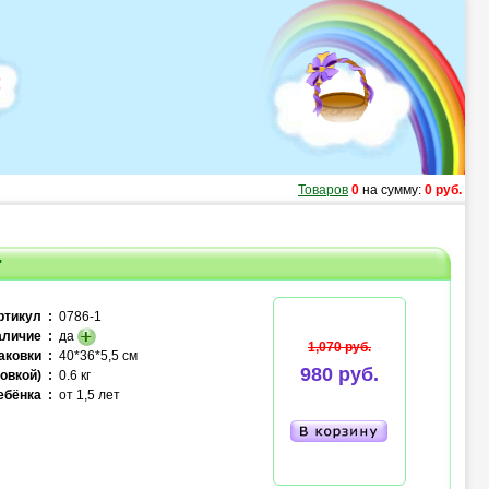
Товаров
0
на сумму:
0 руб.
"
ртикул :
0786-1
личие :
да
1,070 руб.
аковки :
40*36*5,5 см
980 руб.
овкой) :
0.6 кг
ебёнка :
от 1,5 лет