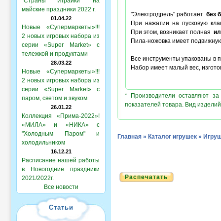
"Страны Играйки" на
майские праздники 2022 г.
"Электродрель" работает
без 
01.04.22
При нажатии на пусковую кла
Новые «Супермаркеты»!!!
При этом, возникает полная
ил
2 новых игровых набора из
Пила-ножовка имеет подвижную
серии «Super Market» с
тележкой и продуктами
Все инструменты упакованы в п
28.03.22
Набор имеет малый вес, изгот
Новые «Супермаркеты»!!!
2 новых игровых набора из
серии «Super Market» с
* Производители оставляют за
паром, светом и звуком
показателей товара. Вид изделий
26.01.22
Коллекция «Прима-2022»!
«МИЛА» и «НИКА» с
"Холодным Паром" и
Главная
»
Каталог игрушек
»
Игруш
холодильником
16.12.21
Расписание нашей работы
в Новогодние праздники
Распечатать
2021/2022г.
Все новости
Статьи