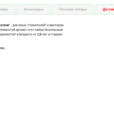
етры
Аксессуары
Похожие товары
Достав
лотков
" - для юных "строителей" и мастеров.
лежностей делают этот набор безопасным
циалистов" в возрасте от
1,5
лет и старше!
:
ями,