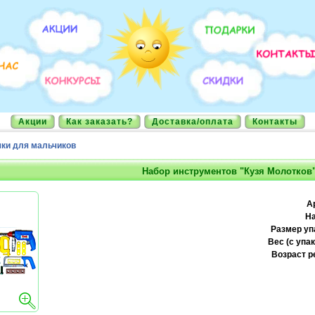
Акции
Как заказать?
Доставка/оплата
Контакты
ки для мальчиков
Набор инструментов "Кузя Молотков
А
На
Размер уп
Вес (с упак
Возраст р