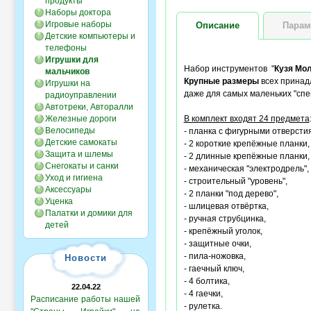
продукты
Наборы доктора
Игровые наборы
Описание
Парам
Детские компьютеры и
телефоны
Игрушки для
Набор инструментов "
Кузя Мо
мальчиков
Крупные размеры
всех принад
Игрушки на
даже для самых маленьких "спе
радиоуправлении
Автотреки, Авторалли
Железные дороги
В комплект входят 24 предмета
Велосипеды
- планка с фигурными отверсти
Детские самокаты
- 2 короткие крепёжные планки,
Защита и шлемы
- 2 длинные крепёжные планки,
Снегокаты и санки
- механическая "электродрель",
Уход и гигиена
- строительный "уровень",
Аксессуары
- 2 планки "под дерево",
Уценка
- шлицевая отвёртка,
Палатки и домики для
- ручная струбцинка,
детей
- крепёжный уголок,
- защитные очки,
- пила-ножовка,
Новости
- гаечный ключ,
- 4 болтика,
22.04.22
- 4 гаечки,
Расписание работы нашей
- рулетка.