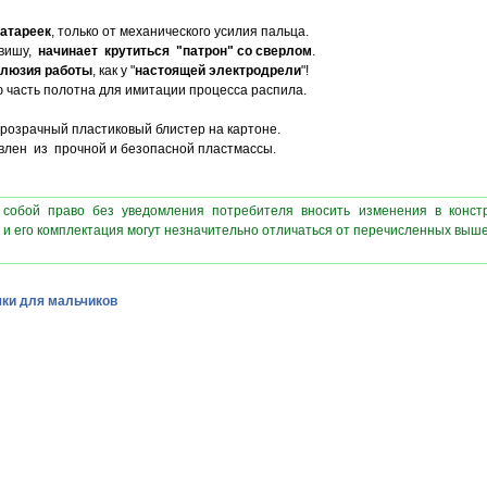
батареек
, только от механического усилия пальца.
вишу,
начинает крутиться "патрон" со сверлом
.
люзия работы
, как у "
настоящей электродрели
"!
 часть полотна для имитации процесса распила.
розрачный пластиковый блистер на картоне.
овлен из прочной и безопасной пластмассы.
 собой право без уведомления потребителя вносить изменения в конст
 и его комплектация могут незначительно отличаться от перечисленных выш
ки для мальчиков