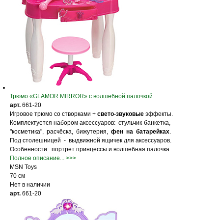
Трюмо «GLAMOR MIRROR» с волшебной палочкой
арт.
661-20
Игровое трюмо со створками +
свето-звуковые
эффекты.
Комплектуется набором аксессуаров: стульчик-банкетка,
"косметика", расчёска, бижутерия,
фен на батарейках
.
Под столешницей - выдвижной ящичек для аксессуаров.
Особенности: портрет принцессы и волшебная палочка.
Полное описание... >>>
MSN Toys
70 см
Нет в наличии
арт.
661-20