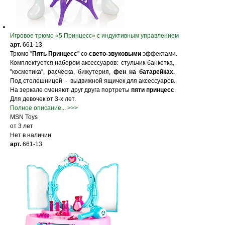
Игровое трюмо «5 Принцесс» с индуктивным управлением
арт.
661-13
Трюмо "
Пять Принцесс
" со
свето-звуковыми
эффектами.
Комплектуется набором аксессуаров: стульчик-банкетка,
"косметика", расчёска, бижутерия,
фен на батарейках
.
Под столешницей - выдвижной ящичек для аксессуаров.
На зеркале сменяют друг друга портреты
пяти принцесс
.
Для девочек от 3-х лет.
Полное описание... >>>
MSN Toys
от 3 лет
Нет в наличии
арт.
661-13