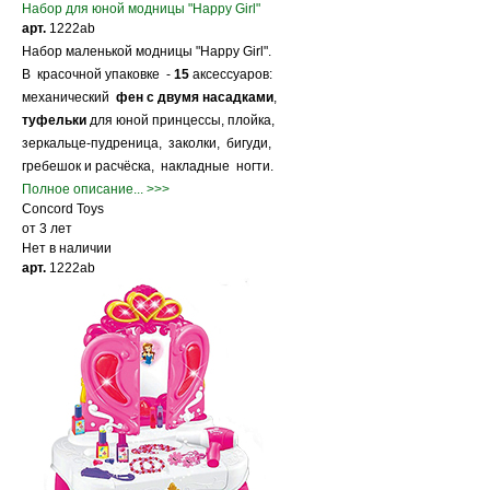
Набор для юной модницы "Happy Girl"
арт.
1222ab
Набор маленькой модницы "Happy Girl".
В красочной упаковке -
15
аксессуаров:
механический
фен с двумя насадками
,
туфельки
для юной принцессы, плойка,
зеркальце-пудреница, заколки, бигуди,
гребешок и расчёска, накладные ногти.
Полное описание... >>>
Concord Toys
от 3 лет
Нет в наличии
арт.
1222ab