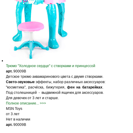
Трюмо "Холодное сердце" с створками и принцессой
арт.
90009B
Детское трюмо аквамаринового цвета с двумя створками.
Свето-звуковые
эффекты, набор различных аксессуаров:
"косметика", расчёска, бижутерия,
фен на батарейках
.
Под столешницей - выдвижной ящичек для аксессуаров.
Для девочек от 3 лет и старше.
Полное описание... >>>
MSN Toys
от 3 лет
Нет в наличии
арт.
90009B