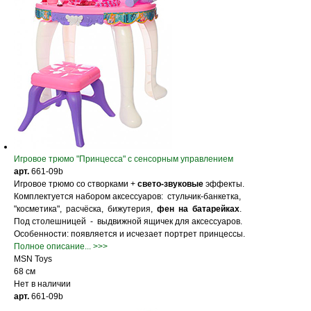
Игровое трюмо "Принцесса" с сенсорным управлением
арт.
661-09b
Игровое трюмо со створками +
свето-звуковые
эффекты.
Комплектуется набором аксессуаров: стульчик-банкетка,
"косметика", расчёска, бижутерия,
фен на батарейках
.
Под столешницей - выдвижной ящичек для аксессуаров.
Особенности: появляется и исчезает портрет принцессы.
Полное описание... >>>
MSN Toys
68 см
Нет в наличии
арт.
661-09b