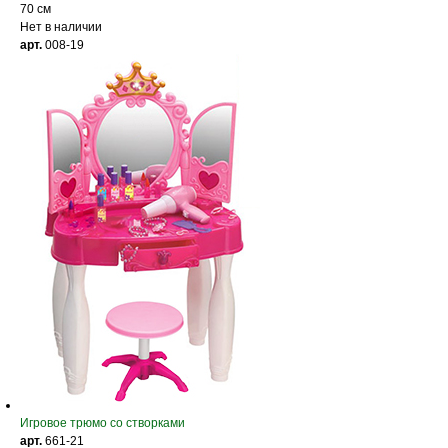
70 см
Нет в наличии
арт.
008-19
Игровое трюмо со створками
арт.
661-21