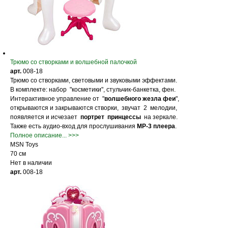
Трюмо со створками и волшебной палочкой
арт.
008-18
Трюмо со створками, световыми и звуковыми эффектами.
В комплекте: набор "косметики", стульчик-банкетка, фен.
Интерактивное управление от "
волшебного жезла феи
",
открываются и закрываются створки, звучат 2 мелодии,
появляется и исчезает
портрет принцессы
на зеркале.
Также есть аудио-вход для прослушивания
МР-3 плеера
.
Полное описание... >>>
MSN Toys
70 см
Нет в наличии
арт.
008-18