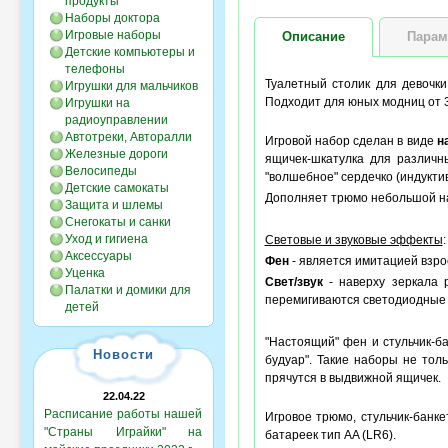
продукты
Наборы доктора
Игровые наборы
Описание
Парам
Детские компьютеры и
телефоны
Туалетный столик для девочки
Игрушки для мальчиков
Подходит для юных модниц от 3
Игрушки на
радиоуправлении
Автотреки, Авторалли
Игровой набор сделан в виде
н
Железные дороги
ящичек-шкатулка для различн
Велосипеды
"волшебное" сердечко (индуктив
Детские самокаты
Дополняет трюмо небольшой на
Защита и шлемы
Снегокаты и санки
Уход и гигиена
Световые и звуковые эффекты
:
Аксессуары
Фен
- является имитацией взрос
Уценка
Свет/звук
- наверху зеркала
Палатки и домики для
перемигиваются светодиодные 
детей
"Настоящий" фен и стульчик-б
Новости
будуар". Такие наборы не толь
прячутся в выдвижной ящичек.
22.04.22
Расписание работы нашей
Игровое трюмо, стульчик-банк
"Страны Играйки" на
батареек тип AA (LR6).