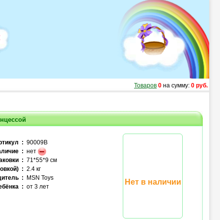
Товаров
0
на сумму:
0 руб.
инцессой
ртикул :
90009B
личие :
нет
аковки :
71*55*9 см
овкой) :
2.4 кг
итель :
MSN Toys
Нет в наличии
ебёнка :
от 3 лет