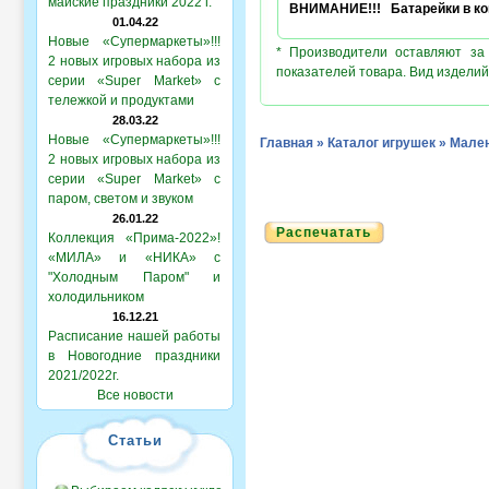
майские праздники 2022 г.
ВНИМАНИЕ!!! Батарейки в ком
01.04.22
Новые «Супермаркеты»!!!
* Производители оставляют за
2 новых игровых набора из
показателей товара. Вид изделий
серии «Super Market» с
тележкой и продуктами
28.03.22
Новые «Супермаркеты»!!!
Главная
»
Каталог игрушек
»
Мален
2 новых игровых набора из
серии «Super Market» с
паром, светом и звуком
26.01.22
Распечатать
Коллекция «Прима-2022»!
«МИЛА» и «НИКА» с
"Холодным Паром" и
холодильником
16.12.21
Расписание нашей работы
в Новогодние праздники
2021/2022г.
Все новости
Статьи