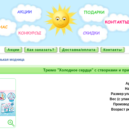
Акции
Как заказать?
Доставка/оплата
Контакты
ькая модница
Трюмо "Холодное сердце" с створками и пр
А
На
Размер уп
Вес (с упак
Производ
Возраст р