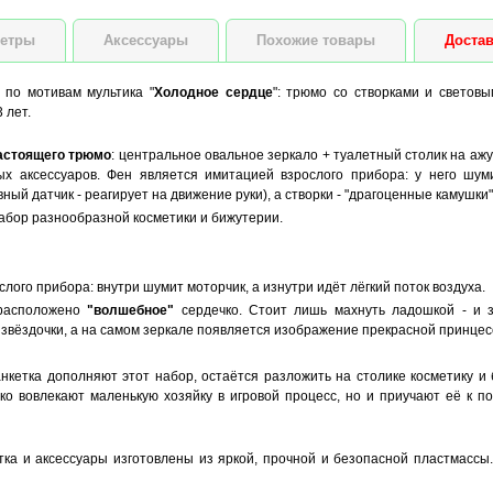
етры
Аксессуары
Похожие товары
Достав
 по мотивам мультика "
Холодное сердце
": трюмо со створками и световы
 лет.
астоящего трюмо
: центральное овальное зеркало + туалетный столик на а
ых аксессуаров. Фен является имитацией взрослого прибора: у него шум
ный датчик - реагирует на движение руки), а створки - "драгоценные камушки
бор разнообразной косметики и бижутерии.
лого прибора: внутри шумит моторчик, а изнутри идёт лёгкий поток воздуха.
 расположено
"волшебное"
сердечко. Стоит лишь махнуть ладошкой - и зв
звёздочки, а на самом зеркале появляется изображение прекрасной принцес
анкетка дополняют этот набор, остаётся разложить на столике косметику и
ко вовлекают маленькую хозяйку в игровой процесс, но и приучают её к по
етка и аксессуары изготовлены из яркой, прочной и безопасной пластмассы