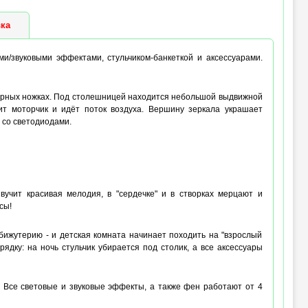
ка
ми/звуковыми эффектами, стульчиком-банкеткой и аксессуарами.
журных ножках. Под столешницей находится небольшой выдвижной
ит моторчик и идёт поток воздуха. Вершину зеркала украшает
" со светодиодами.
учит красивая мелодия, в "сердечке" и в створках мерцают и
сы!
 бижутерию - и детская комната начинает походить на "взрослый
рядку: на ночь стульчик убирается под столик, а все аксессуары
. Все световые и звуковые эффекты, а также фен работают от 4