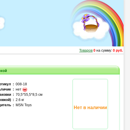
Товаров
0
на сумму:
0 руб.
чкой
ртикул :
008-18
личие :
нет
аковки :
70,5*55,5*8,5 см
овкой) :
2.6 кг
итель :
MSN Toys
Нет в наличии