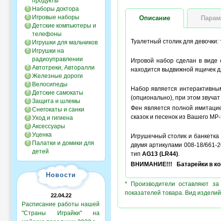
продукты
Наборы доктора
Игровые наборы
Описание
Парам
Детские компьютеры и
телефоны
Туалетный столик для девочки:
Игрушки для мальчиков
Игрушки на
радиоуправлении
Игровой набор сделан в виде 
Автотреки, Авторалли
находится выдвижной ящичек дл
Железные дороги
Велосипеды
Набор является интерактивным
Детские самокаты
(опционально), при этом звуча
Защита и шлемы
Фен является полной имитацие
Снегокаты и санки
сказок и песенок из Вашего МР-
Уход и гигиена
Аксессуары
Уценка
Игрушечный столик и банкетка 
Палатки и домики для
двумя артикулами 008-18/661-2
детей
тип
AG13 (LR44)
.
ВНИМАНИЕ!!! Батарейки в ком
Новости
* Производители оставляют за
показателей товара. Вид изделий
22.04.22
Расписание работы нашей
"Страны Играйки" на