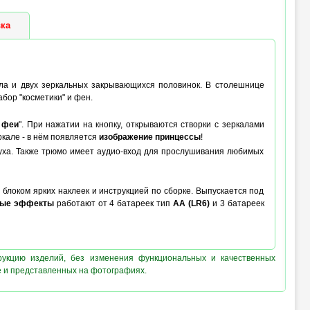
ка
ала и двух зеркальных закрывающихся половинок. В столешнице
бор "косметики" и фен.
 феи
". При нажатии на кнопку, открываются створки с зеркалами
ркале - в нём появляется
изображение принцессы
!
духа. Также трюмо имеет аудио-вход для прослушивания любимых
 блоком ярких наклеек и инструкцией по сборке. Выпускается под
вые эффекты
работают от 4 батареек тип
AA (LR6)
и 3 батареек
рукцию изделий, без изменения функциональных и качественных
е и представленных на фотографиях.