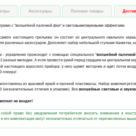
етры
Аксессуары
Похожие товары
Достав
 трюмо с "волшебной палочкой феи" и световыми/звуковыми эффектами.
самого настоящего трельяжа: он состоит из центрального овального зерк
я различных аксессуаров. Дополняет набор небольшой стульчик-банкетка, на
 - управление происходит с помощью специального "
волшебной палочкой
т 2 разные мелодии. А если провести рукой перед сердцем на центральном зе
й настоящего взрослого прибора: у него шумит моторчик и идёт поток воз
3 плеера!
изготовлены из красивой яркой и прочной пластмассы. Набор комплектуется
0 (незначительные отличия в упаковке). Все
волшебные световые и звуко
плект не входят!
 собой право без уведомления потребителя вносить изменения в конст
 и его комплектация могут незначительно отличаться от перечисленных выш