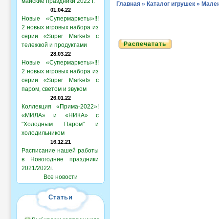
майские праздники 2022 г.
Главная
»
Каталог игрушек
»
Мален
01.04.22
Новые «Супермаркеты»!!!
2 новых игровых набора из
серии «Super Market» с
Распечатать
тележкой и продуктами
28.03.22
Новые «Супермаркеты»!!!
2 новых игровых набора из
серии «Super Market» с
паром, светом и звуком
26.01.22
Коллекция «Прима-2022»!
«МИЛА» и «НИКА» с
"Холодным Паром" и
холодильником
16.12.21
Расписание нашей работы
в Новогодние праздники
2021/2022г.
Все новости
Статьи