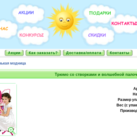
Акции
Как заказать?
Доставка/оплата
Контакты
ькая модница
Трюмо со створками и волшебной пало
А
На
Размер уп
Вес (с упак
Производ