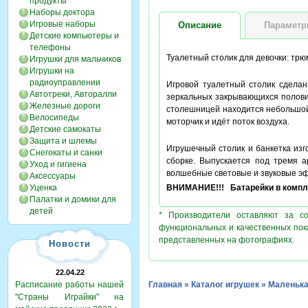
продукты
Наборы доктора
Игровые наборы
Описание
Парамет
Детские компьютеры и
телефоны
Туалетный столик для девочки: тр
Игрушки для мальчиков
Игрушки на
радиоуправлении
Игровой туалетный столик сделан
Автотреки, Авторалли
зеркальных закрывающихся половин
Железные дороги
столешницей находится небольшой
Велосипеды
моторчик и идёт поток воздуха.
Детские самокаты
Защита и шлемы
Игрушечный столик и банкетка изг
Снегокаты и санки
сборке. Выпускается под тремя а
Уход и гигиена
волшебные световые и звуковые эфф
Аксессуары
Уценка
ВНИМАНИЕ!!! Батарейки в компле
Палатки и домики для
детей
* Производители оставляют за с
функциональных и качественных пок
представленных на фотографиях.
Новости
22.04.22
Расписание работы нашей
Главная
»
Каталог игрушек
»
Маленька
"Страны Играйки" на