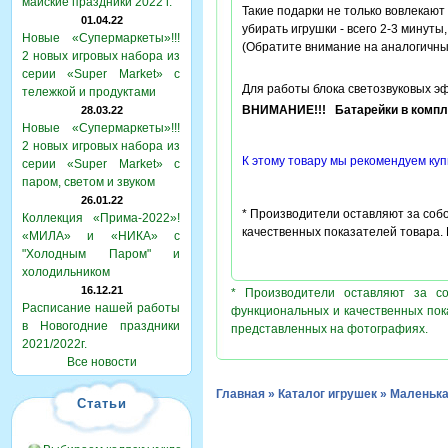
майские праздники 2022 г.
Такие подарки не только вовлекают
01.04.22
убирать игрушки - всего 2-3 минуты
Новые «Супермаркеты»!!!
(Обратите внимание на аналогичны
2 новых игровых набора из
серии «Super Market» с
Для работы блока светозвуковых э
тележкой и продуктами
ВНИМАНИЕ!!! Батарейки в компле
28.03.22
Новые «Супермаркеты»!!!
2 новых игровых набора из
К этому товару мы рекомендуем куп
серии «Super Market» с
паром, светом и звуком
26.01.22
*
Производители оставляют за собо
Коллекция «Прима-2022»!
качественных показателей товара.
«МИЛА» и «НИКА» с
"Холодным Паром" и
холодильником
16.12.21
* Производители оставляют за с
Расписание нашей работы
функциональных и качественных пок
в Новогодние праздники
представленных на фотографиях.
2021/2022г.
Все новости
Главная
»
Каталог игрушек
»
Маленька
Статьи