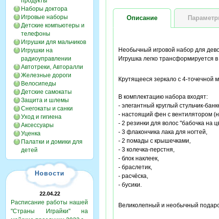
продукты
Наборы доктора
Игровые наборы
Описание
Парамет
Детские компьютеры и
телефоны
Игрушки для мальчиков
Необычный игровой набор для девоч
Игрушки на
радиоуправлении
Игрушка легко трансформируется в
Автотреки, Авторалли
Железные дороги
Крутящееся зеркало с 4-точечной 
Велосипеды
Детские самокаты
В комплектацию набора входят:
Защита и шлемы
- элегантный круглый стульчик-банк
Снегокаты и санки
- настоящий фен с вентилятором (н
Уход и гигиена
- 2 резинки для волос "бабочка на ц
Аксессуары
- 3 флакончика лака для ногтей,
Уценка
- 2 помады с крышечками,
Палатки и домики для
- 3 колечка-перстня,
детей
- блок наклеек,
- браслетик,
Новости
- расчёска,
- бусики.
22.04.22
Расписание работы нашей
Великолепный и необычный подарок
"Страны Играйки" на