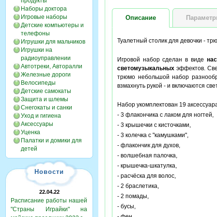
продукты
Наборы доктора
Игровые наборы
Описание
Парамет
Детские компьютеры и
телефоны
Туалетный столик для девочки - т
Игрушки для мальчиков
Игрушки на
радиоуправлении
Игровой набор сделан в виде
нас
Автотреки, Авторалли
светомузыкальных
эффектов. Све
Железные дороги
трюмо небольшой набор разнообр
Велосипеды
взмахнуть рукой - и включаются с
Детские самокаты
Защита и шлемы
Набор укомплектован 19 аксессуар
Снегокаты и санки
- 3 флакончика с лаком для ногтей,
Уход и гигиена
Аксессуары
- 3 крышечки с кисточками,
Уценка
- 3 колечка с "камушками",
Палатки и домики для
- флакончик для духов,
детей
- волшебная палочка,
- крышечка-шкатулка,
Новости
- расчёска для волос,
- 2 браслетика,
22.04.22
- 2 помады,
Расписание работы нашей
- бусы,
"Страны Играйки" на
- фен.