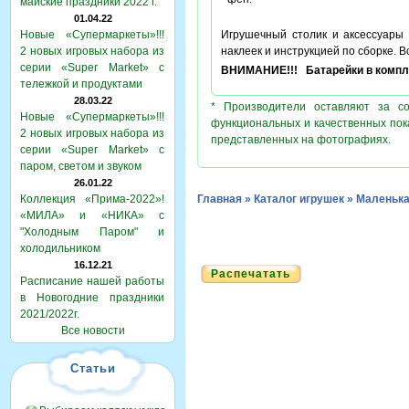
майские праздники 2022 г.
01.04.22
Новые «Супермаркеты»!!!
Игрушечный столик и аксессуары 
2 новых игровых набора из
наклеек и инструкцией по сборке. 
серии «Super Market» с
ВНИМАНИЕ!!! Батарейки в компле
тележкой и продуктами
28.03.22
* Производители оставляют за с
Новые «Супермаркеты»!!!
функциональных и качественных пок
2 новых игровых набора из
представленных на фотографиях.
серии «Super Market» с
паром, светом и звуком
26.01.22
Коллекция «Прима-2022»!
Главная
»
Каталог игрушек
»
Маленька
«МИЛА» и «НИКА» с
"Холодным Паром" и
холодильником
16.12.21
Распечатать
Расписание нашей работы
в Новогодние праздники
2021/2022г.
Все новости
Статьи