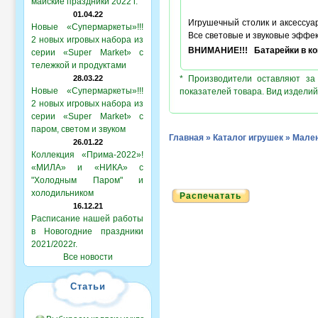
майские праздники 2022 г.
01.04.22
Игрушечный столик и аксессуа
Новые «Супермаркеты»!!!
Все световые и звуковые эффект
2 новых игровых набора из
ВНИМАНИЕ!!! Батарейки в ком
серии «Super Market» с
тележкой и продуктами
28.03.22
* Производители оставляют за
Новые «Супермаркеты»!!!
показателей товара. Вид изделий
2 новых игровых набора из
серии «Super Market» с
паром, светом и звуком
Главная
»
Каталог игрушек
»
Мален
26.01.22
Коллекция «Прима-2022»!
«МИЛА» и «НИКА» с
"Холодным Паром" и
холодильником
Распечатать
16.12.21
Расписание нашей работы
в Новогодние праздники
2021/2022г.
Все новости
Статьи