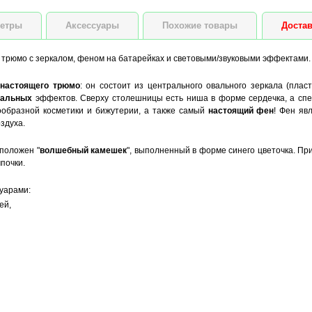
етры
Аксессуары
Похожие товары
Достав
- трюмо с зеркалом, феном на батарейках и световыми/звуковыми эффектами.
настоящего трюмо
: он состоит из центрального овального зеркала (плас
кальных
эффектов. Сверху столешницы есть ниша в форме сердечка, а спе
образной косметики и бижутерии, а также самый
настоящий фен
! Фен яв
здуха.
положен "
волшебный камешек
", выполненный в форме синего цветочка. При
почки.
уарами:
ей,