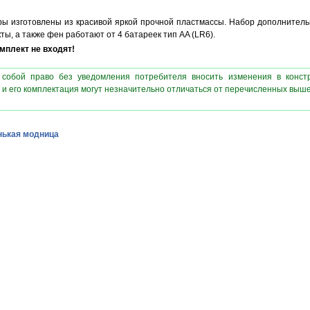
ры изготовлены из красивой яркой прочной пластмассы. Набор дополнительн
ы, а также фен работают от 4 батареек тип AA (LR6).
плект не входят!
 собой право без уведомления потребителя вносить изменения в конст
 и его комплектация могут незначительно отличаться от перечисленных выш
ькая модница