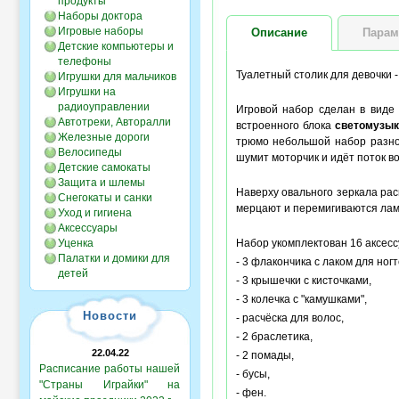
продукты
Наборы доктора
Игровые наборы
Описание
Парам
Детские компьютеры и
телефоны
Туалетный столик для девочки 
Игрушки для мальчиков
Игрушки на
радиоуправлении
Игровой набор сделан в виде
Автотреки, Авторалли
встроенного блока
светомузы
Железные дороги
трюмо небольшой набор разно
Велосипеды
шумит моторчик и идёт поток во
Детские самокаты
Защита и шлемы
Наверху овального зеркала рас
Снегокаты и санки
мерцают и перемигиваются лам
Уход и гигиена
Аксессуары
Уценка
Набор укомплектован 16 аксесс
Палатки и домики для
- 3 флакончика с лаком для ногт
детей
- 3 крышечки с кисточками,
- 3 колечка с "камушками",
Новости
- расчёска для волос,
- 2 браслетика,
22.04.22
- 2 помады,
Расписание работы нашей
- бусы,
"Страны Играйки" на
- фен.