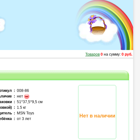
Товаров
0
на сумму:
0 руб.
ртикул :
008-86
личие :
нет
аковки :
51*37,5*9,5 см
овкой) :
1.5 кг
итель :
MSN Toys
Нет в наличии
ебёнка :
от 3 лет