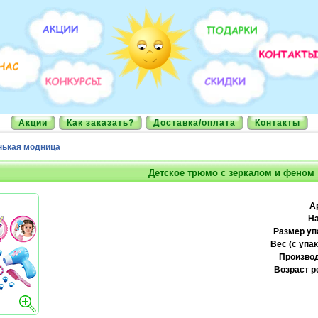
Акции
Как заказать?
Доставка/оплата
Контакты
ькая модница
Детское трюмо с зеркалом и феном
А
На
Размер уп
Вес (с упак
Производ
Возраст р