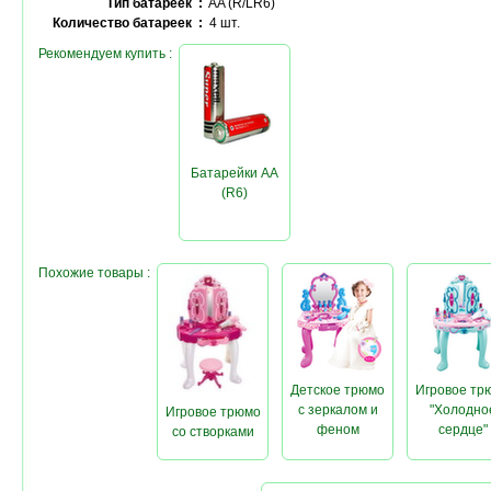
Тип батареек :
AA (R/LR6)
Количество батареек :
4 шт.
Рекомендуем купить :
Батарейки AA
(R6)
Похожие товары :
Детское трюмо
Игровое тр
с зеркалом и
"Холодно
Игровое трюмо
феном
сердце"
со створками