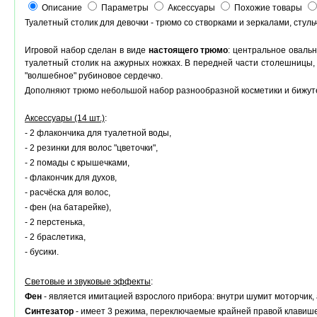
Описание
Параметры
Аксессуары
Похожие товары
Туалетный столик для девочки - трюмо со створками и зеркалами, стуль
Игровой набор сделан в виде
настоящего трюмо
: центральное оваль
туалетный столик на ажурных ножках. В передней части столешницы,
"волшебное" рубиновое сердечко.
Дополняют трюмо небольшой набор разнообразной косметики и бижутери
Аксессуары (14 шт.)
:
- 2 флакончика для туалетной воды,
- 2 резинки для волос "цветочки",
- 2 помады с крышечками,
- флакончик для духов,
- расчёска для волос,
- фен (на батарейке),
- 2 перстенька,
- 2 браслетика,
- бусики.
Световые и звуковые эффекты
:
Фен
- является имитацией взрослого прибора: внутри шумит моторчик, а
Синтезатор
- имеет 3 режима, переключаемые крайней правой клавиш