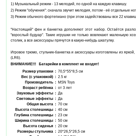
1) Музыкальный режим - 13 мелодий, по одной на каждую клавишу.
2) Режим "обучения": сначала звучит мелодия, потом - её отдельные но
3) Режим обычного фортепиано (при этом задействованы все 22 клавиш
"Настоящий" фен и банкетка дополняют этот набор. Остаётся разло
"взрослый будуар". Такие игрушки не только вовлекают маленькую хозя
столик, а все аксессуары прячутся в какую-нибудь шкатулку.
Игровое трюмо, стульчик-банкетка и аксессуары изготовлены из яркой
(LR6).
ВНИМАНИЕ!!! Батарейки в комплект не входят!
Размер упаковки :
70,5*55*8,5 см
Вес (с упаковкой) :
2.5 кг
Производитель :
MSN Toys
Возраст ребёнка :
от 3 лет
Звуковые эффекты :
Да
Световые эффекты :
Да
Общая высота :
70 см
Высота столешницы :
40 см
Глубина столешницы :
23 см
Ширина столешницы :
50 см
Высота сиденья :
20 см
Размеры стульчика :
20*26,5*26,5 см