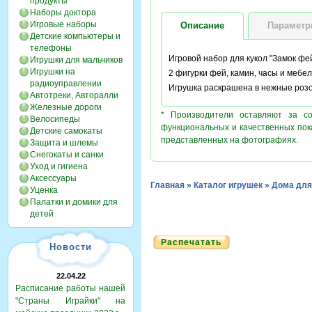
продукты
Наборы доктора
Игровые наборы
Описание
Парамет
Детские компьютеры и
телефоны
Игровой набор для кукол "Замок фей
Игрушки для мальчиков
Игрушки на
2 фигурки фей, камин, часы и мебель
радиоуправлении
Игрушка раскрашена в нежные розо
Автотреки, Авторалли
Железные дороги
* Производители оставляют за с
Велосипеды
функциональных и качественных пок
Детские самокаты
представленных на фотографиях.
Защита и шлемы
Снегокаты и санки
Уход и гигиена
Аксессуары
Главная
»
Каталог игрушек
»
Дома для
Уценка
Палатки и домики для
детей
Распечатать
Новости
22.04.22
Расписание работы нашей
"Страны Играйки" на