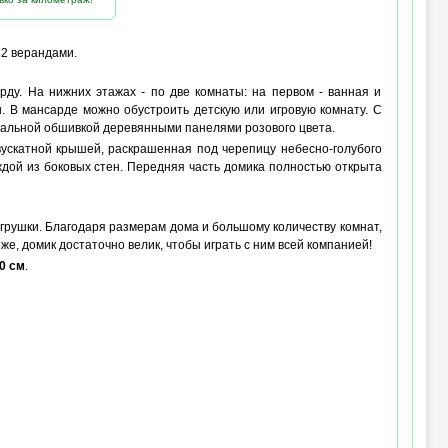
 2 верандами.
ду. На нижних этажах - по две комнаты: на первом - ванная и
и. В мансарде можно обустроить детскую или игровую комнату. С
онтальной обшивкой деревянными панелями розового цвета.
вускатной крышей, раскрашенная под черепицу небесно-голубого
ждой из боковых стен. Передняя часть домика полностью открыта
игрушки. Благодаря размерам дома и большому количеству комнат,
же, домик достаточно велик, чтобы играть с ним всей компанией!
0 см
.