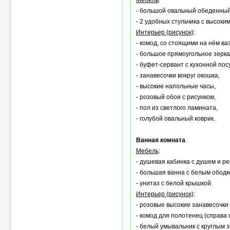
Мебель
:
- большой овальный обеденный 
- 2 удобных стульчика с высоки
Интерьер (рисунок)
:
- комод, со стоящими на нём ва
- большое прямоугольное зерка
- буфет-сервант с кухонной пос
- занавесочки вокруг окошка,
- высокие напольные часы,
- розовый обои с рисунком,
- пол из светлого ламината,
- голубой овальный коврик.
Ванная комната
.
Мебель
:
- душевая кабинка с душем и р
- большая ванна с белым ободк
- унитаз с белой крышкой.
Интерьер (рисунок)
:
- розовые высокие занавесочки 
- комод для полотенец (справа 
- белый умывальник с круглым 