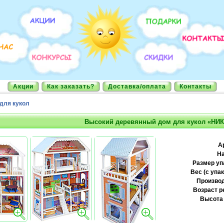
Акции
Как заказать?
Доставка/оплата
Контакты
для кукол
Высокий деревянный дом для кукол «НИ
А
На
Размер уп
Вес (с упак
Производ
Возраст р
Высота 