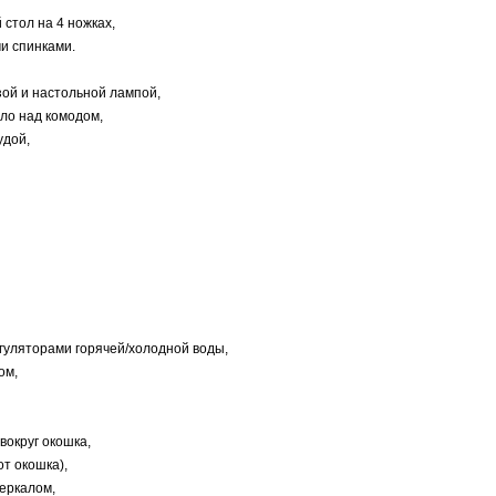
стол на 4 ножках,
ми спинками.
зой и настольной лампой,
ло над комодом,
удой,
егуляторами горячей/холодной воды,
ом,
вокруг окошка,
от окошка),
зеркалом,