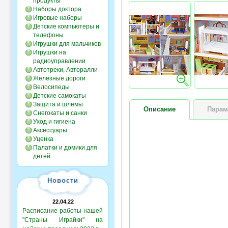
продукты
Наборы доктора
Игровые наборы
Детские компьютеры и
телефоны
Игрушки для мальчиков
Игрушки на
радиоуправлении
Автотреки, Авторалли
Железные дороги
Велосипеды
Детские самокаты
Защита и шлемы
Описание
Парам
Снегокаты и санки
Уход и гигиена
Аксессуары
Уценка
Палатки и домики для
детей
Новости
22.04.22
Расписание работы нашей
"Страны Играйки" на