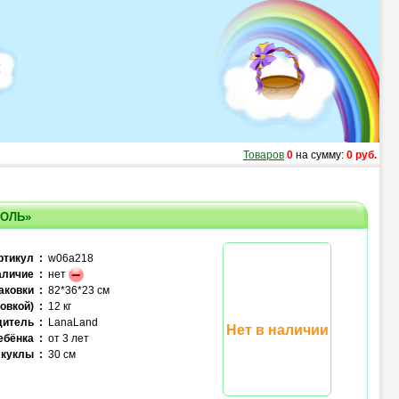
Товаров
0
на сумму:
0 руб.
КОЛЬ»
ртикул :
w06a218
личие :
нет
аковки :
82*36*23 см
овкой) :
12 кг
итель :
LanaLand
Нет в наличии
ебёнка :
от 3 лет
куклы :
30 см