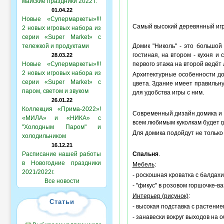
майские праздники 2022 г.
01.04.22
Новые «Супермаркеты»!!!
Самый высокий деревянный иг
2 новых игровых набора из
серии «Super Market» с
тележкой и продуктами
Домик "Николь" - это большой
гостиная, на втором - кухня и
28.03.22
Новые «Супермаркеты»!!!
первого этажа на второй ведёт
2 новых игровых набора из
Архитектурные особенности до
серии «Super Market» с
цвета. Здание имеет правильн
паром, светом и звуком
для удобства игры с ним.
26.01.22
Коллекция «Прима-2022»!
Современный дизайн домика и о
«МИЛА» и «НИКА» с
всем любимым куколкам будет гд
"Холодным Паром" и
Для домика подойдут не только
холодильником
16.12.21
Расписание нашей работы
Спальня
.
в Новогодние праздники
Мебель
:
2021/2022г.
- роскошная кроватка с балдах
Все новости
- "фикус" в розовом горшочке-ва
Интерьер (рисунок)
:
Статьи
- высокая подставка с растение
- занавески вокруг выходов на 