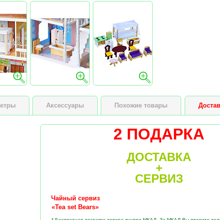
етры
Аксессуары
Похожие товары
Достав
2 ПОДАРКА
ДОСТАВКА
+
СЕРВИЗ
Чайный сервиз
«Tea set Bears»
* Бесплатная доставка товара внутри МКАД. За МКАД Вы платите тол