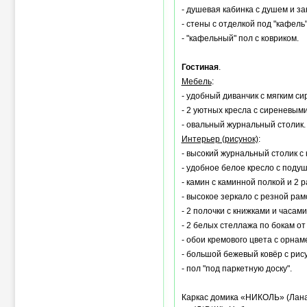
- душевая кабинка с душем и за
- стены с отделкой под "кафель"
- "кафельный" пол с ковриком.
Гостиная
.
Мебель
:
- удобный диванчик с мягким с
- 2 уютных кресла с сиреневым
- овальный журнальный столик.
Интерьер (рисунок)
:
- высокий журнальный столик с 
- удобное белое кресло с подуш
- камин с каминной полкой и 2 
- высокое зеркало с резной рам
- 2 полочки с книжками и часами
- 2 белых стеллажа по бокам от
- обои кремового цвета с орнам
- большой бежевый ковёр с рис
- пол "под паркетную доску".
Каркас домика «НИКОЛЬ» (ЛанаЛ