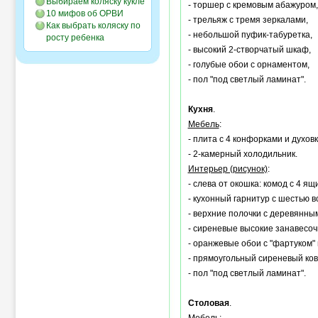
Выбираем коляску кукле
- торшер с кремовым абажуром,
10 мифов об ОРВИ
- трельяж с тремя зеркалами,
Как выбрать коляску по
- небольшой пуфик-табуретка,
росту ребенка
- высокий 2-створчатый шкаф,
- голубые обои с орнаментом,
- пол "под светлый ламинат".
Кухня
.
Мебель
:
- плита с 4 конфорками и духовк
- 2-камерный холодильник.
Интерьер (рисунок)
:
- слева от окошка: комод с 4 я
- кухонный гарнитур с шестью 
- верхние полочки с деревянны
- сиреневые высокие занавесочк
- оранжевые обои с "фартуком" 
- прямоугольный сиреневый ков
- пол "под светлый ламинат".
Столовая
.