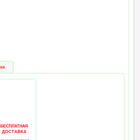
ка
БЕСПЛАТНАЯ
Д О С Т А В К А
ько за километраж!