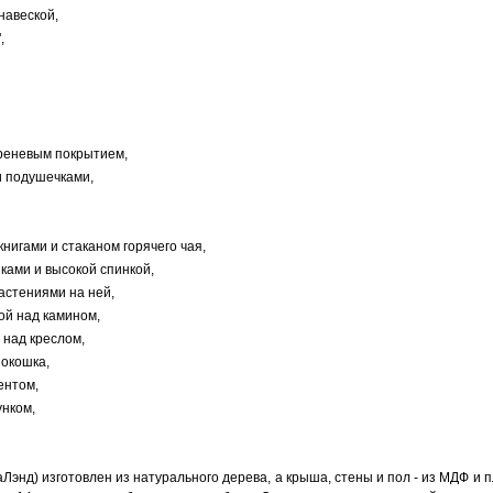
навеской,
,
иреневым покрытием,
и подушечками,
книгами и стаканом горячего чая,
ками и высокой спинкой,
растениями на ней,
ой над камином,
 над креслом,
 окошка,
ентом,
унком,
энд) изготовлен из натурального дерева, а крыша, стены и пол - из МДФ и 