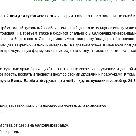
ровой
дом для кукол
«
НИКОЛЬ
» из серии "LanaLand" - 3 этажа с мансардой и
 трёхэтажный кукольный особняк, имеющий дополнительную комнату-мансар
 столовая. На третьем этаже находится спальня с 2 балкончиками-верандам
 лесенка белого цвета. Стены домика имеют раскраску "под дерево" с гориз
ма: два закрытых балкончика-веранды на третьем этаже и мансарда под д
ую прямоугольную форму, сплошную заднюю стену, а также по 2 окошка в ка
тсутствие ярких "кричащих" тонов - главные секреты популярности данной 
е поесть, поспать и провести досуг со своими друзьями и подружками. К тому 
 куклы
Винкс
,
Барби
и её друзья, но и любые другие
куколки высотой до 29-3
ином, занавесочками и белоснежным постельным комплектом,
зе.
м слева от двери на балкончик-веранду,
обе веранды,