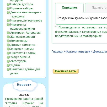
продукты
Наборы доктора
Описание
Парамет
Игровые наборы
Детские компьютеры и
телефоны
Раздвижной кукольный домик с акс
Игрушки для мальчиков
Игрушки на
* Производители оставляют за с
радиоуправлении
функциональных и качественных пок
Автотреки, Авторалли
представленных на фотографиях.
Железные дороги
Велосипеды
Детские самокаты
Защита и шлемы
Главная
»
Каталог игрушек
»
Дома для
Снегокаты и санки
Уход и гигиена
Аксессуары
Уценка
Палатки и домики для
Распечатать
детей
Новости
22.04.22
Расписание работы нашей
"Страны Играйки" на