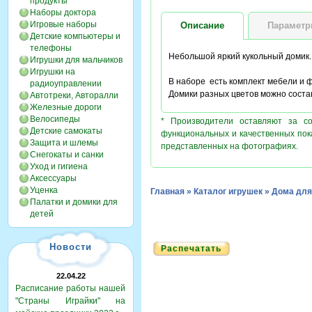
продукты
Наборы доктора
Игровые наборы
Описание
Парамет
Детские компьютеры и
телефоны
Небольшой яркий кукольный домик. 
Игрушки для мальчиков
Игрушки на
В наборе есть комплект мебели и ф
радиоуправлении
Домики разных цветов можно соста
Автотреки, Авторалли
Железные дороги
Велосипеды
* Производители оставляют за с
Детские самокаты
функциональных и качественных пок
Защита и шлемы
представленных на фотографиях.
Снегокаты и санки
Уход и гигиена
Аксессуары
Уценка
Главная
»
Каталог игрушек
»
Дома для
Палатки и домики для
детей
Новости
Распечатать
22.04.22
Расписание работы нашей
"Страны Играйки" на