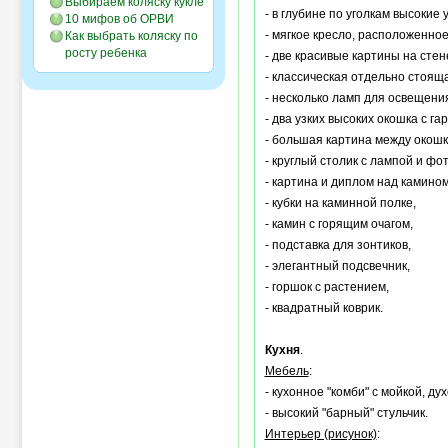
Выбираем коляску кукле
- в глубине по уголкам высокие 
10 мифов об ОРВИ
- мягкое кресло, расположенное
Как выбрать коляску по
росту ребенка
- две красивые картины на стен
- классическая отдельно стоящ
- несколько ламп для освещени
- два узких высоких окошка с га
- большая картина между окошк
- круглый столик с лампой и фот
- картина и диплом над камином
- кубки на каминной полке,
- камин с горящим очагом,
- подставка для зонтиков,
- элегантный подсвечник,
- горшок с растением,
- квадратный коврик.
Кухня
.
Мебель
:
- кухонное "комби" с мойкой, д
- высокий "барный" стульчик.
Интерьер (рисунок)
: