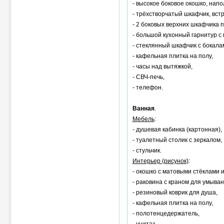
- высокое боковое окошко, нап
- трёхстворчатый шкафчик, вст
- 2 боковых верхних шкафчика п
- большой кухонный гарнитур с
- стеклянный шкафчик с бокала
- кафельная плитка на полу,
- часы над вытяжкой,
- СВЧ-печь,
- телефон.
Ванная
.
Мебель
:
- душевая кабинка (картонная),
- туалетный столик с зеркалом,
- стульчик.
Интерьер (рисунок)
:
- окошко с матовыми стёклами 
- раковина с краном для умыван
- резиновый коврик для душа,
- кафельная плитка на полу,
- полотенцедержатель,