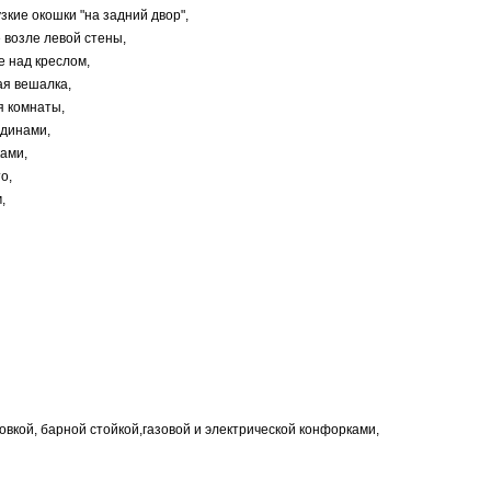
узкие окошки "на задний двор",
 возле левой стены,
е над креслом,
ая вешалка,
я комнаты,
рдинами,
ами,
о,
,
уховкой, барной стойкой,газовой и электрической конфорками,