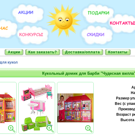
Акции
Как заказать?
Доставка/оплата
Контакты
для кукол
Кукольный домик для Барби "Чудесная вилла"
А
На
Размер уп
Вес (с упак
Производ
Возраст р
Высота 