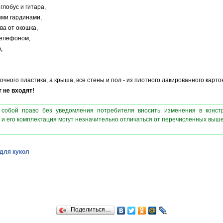
лобус и гитара,
ыми гардинами,
ва от окошка,
телефоном,
,
очного пластика, а крыша, все стены и пол - из плотного лакированного карт
 не входят!
 собой право без уведомления потребителя вносить изменения в конст
 и его комплектация могут незначительно отличаться от перечисленных выш
для кукол
Поделиться…