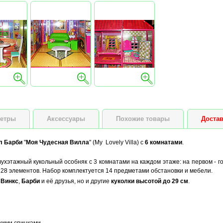
етры
Аксессуары
Похожие товары
Достав
л Барби
"
Моя Чудесная Вилла
" (My Lovely Villa) с
6 комнатами
.
ухэтажный кукольный особняк с 3 комнатами на каждом этаже: на первом - го
128 элементов. Набор комплектуется 14 предметами обстановки и мебели.
о
Винкс
,
Барби
и её друзья, но и другие
куколки высотой до 29 см
.