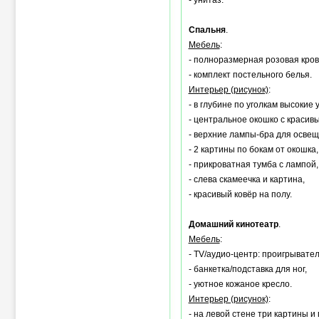
- унитаз.
Спальня
.
Мебель
:
- полноразмерная розовая кров
- комплект постельного белья.
Интерьер (рисунок)
:
- в глубине по уголкам высокие 
- центральное окошко с красив
- верхние лампы-бра для освещ
- 2 картины по бокам от окошка,
- прикроватная тумба с лампой,
- слева скамеечка и картина,
- красивый ковёр на полу.
Домашний кинотеатр
.
Мебель
:
- TV/аудио-центр: проигрывател
- банкетка/подставка для ног,
- уютное кожаное кресло.
Интерьер (рисунок)
:
- на левой стене три картины и