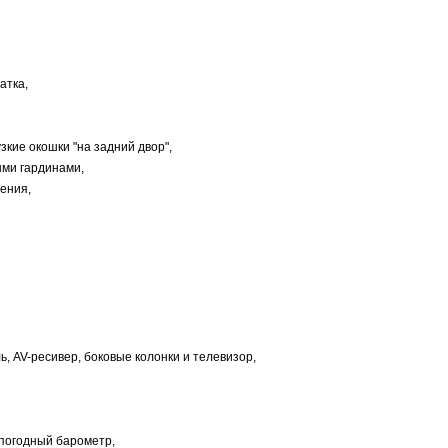
атка,
узкие окошки "на задний двор",
ыми гардинами,
ения,
ь, AV-ресивер, боковые колонки и телевизор,
 погодный барометр,