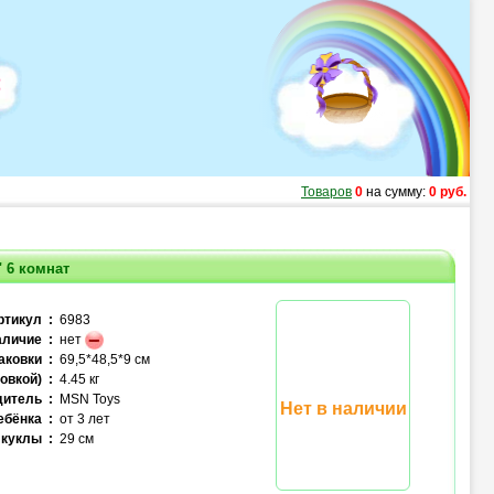
Товаров
0
на сумму:
0 руб.
 6 комнат
ртикул :
6983
личие :
нет
аковки :
69,5*48,5*9 см
овкой) :
4.45 кг
итель :
MSN Toys
Нет в наличии
ебёнка :
от 3 лет
куклы :
29 см