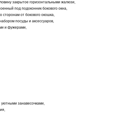
оловину закрытое горизонтальными жалюзи,
роенный под подоконник бокового окна,
о сторонам от бокового окошка,
 набором посуды и аксессуаров,
ми и фужерами,
и уютными занавесочками,
ия,