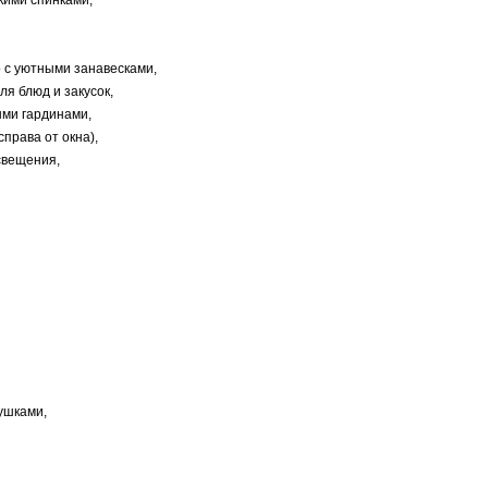
окими спинками,
о с уютными занавесками,
я блюд и закусок,
ыми гардинами,
справа от окна),
свещения,
ушками,