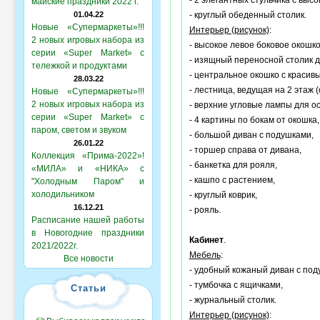
- 2 элегантных стульчика с выс
майские праздники 2022 г.
01.04.22
- круглый обеденный столик.
Новые «Супермаркеты»!!!
Интерьер (рисунок)
:
2 новых игровых набора из
- высокое левое боковое окошк
серии «Super Market» с
- изящный переносной столик дл
тележкой и продуктами
- центральное окошко с красив
28.03.22
- лестница, ведущая на 2 этаж (
Новые «Супермаркеты»!!!
2 новых игровых набора из
- верхние угловые лампы для о
серии «Super Market» с
- 4 картины по бокам от окошка,
паром, светом и звуком
- большой диван с подушками,
26.01.22
- торшер справа от дивана,
Коллекция «Прима-2022»!
- банкетка для рояля,
«МИЛА» и «НИКА» с
- кашпо с растением,
"Холодным Паром" и
холодильником
- круглый коврик,
16.12.21
- рояль.
Расписание нашей работы
в Новогодние праздники
Кабинет
.
2021/2022г.
Мебель
:
Все новости
- удобный кожаный диван с под
- тумбочка с ящичками,
Статьи
- журнальный столик.
Интерьер (рисунок)
: