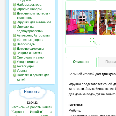
продукты
Наборы доктора
Игровые наборы
Детские компьютеры и
телефоны
Игрушки для мальчиков
Игрушки на
радиоуправлении
Автотреки, Авторалли
Железные дороги
Велосипеды
Детские самокаты
Защита и шлемы
Снегокаты и санки
Описание
Парам
Уход и гигиена
Аксессуары
Уценка
Большой игровой дом
для куко
Палатки и домики для
детей
Игрушка представляет собой дв
кинотеатр. Дом собирается из 
Новости
Для домика подойдут не тольк
22.04.22
Гостиная
.
Расписание работы нашей
Мебель
:
"Страны Играйки" на