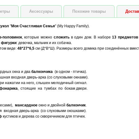
етры
Аксессуары
Похожие товары
Достав
кукол
"
Моя Счастливая Семья
" (My Happy Family).
в-половинок
, которые можно
сложить
в один дом. В наборе
13 предметов
е
фигурки
: девочка, мальчик и их собачка.
том виде:
48*27*6,5
см (Д*В*Ш). Размеры всего домика при соединённых вмес
ардных окна и два
балкончика
(в одном - птичка).
шная входная дверь-арка (со слуховыми окнами).
при нажатии на него, слышен мелодичный сигнал.
фонарика
, стоящие на тумбах по бокам двери.
весами),
мансардное
окно и двойной
балкончик
.
 входная дверь-арка (со слуховыми окошками).
ф
кустиков и дерева со скворечником для птичек.
,