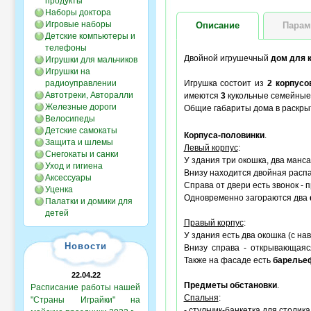
продукты
Наборы доктора
Игровые наборы
Описание
Парам
Детские компьютеры и
телефоны
Двойной игрушечный
дом для 
Игрушки для мальчиков
Игрушки на
радиоуправлении
Игрушка состоит из
2 корпусо
Автотреки, Авторалли
имеются
3
кукольные семейны
Железные дороги
Общие габариты дома в раскры
Велосипеды
Детские самокаты
Корпуса-половинки
.
Защита и шлемы
Левый корпус
:
Снегокаты и санки
У здания три окошка, два манс
Уход и гигиена
Внизу находится двойная распа
Аксессуары
Справа от двери есть звонок - 
Уценка
Одновременно загораются два
Палатки и домики для
детей
Правый корпус
:
У здания есть два окошка (с на
Новости
Внизу справа - открывающаяся
Также на фасаде есть
барелье
22.04.22
Предметы обстановки
.
Расписание работы нашей
Спальня
:
"Страны Играйки" на
- стульчик-банкетка для столика