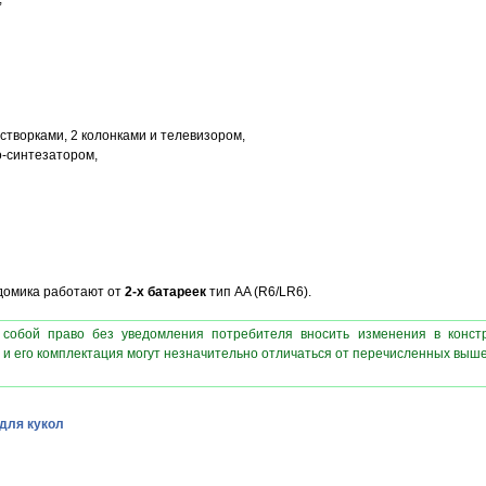
створками, 2 колонками и телевизором,
о-синтезатором,
домика работают от
2-х батареек
тип AA (R6/LR6).
 собой право без уведомления потребителя вносить изменения в конст
 и его комплектация могут незначительно отличаться от перечисленных выш
для кукол