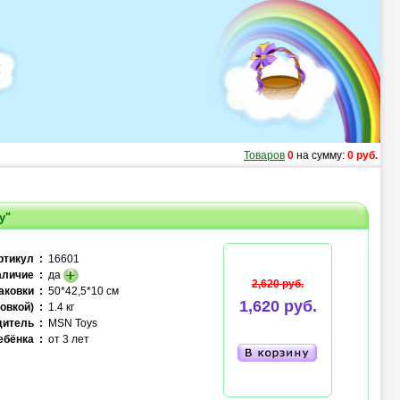
Товаров
0
на сумму:
0 руб.
y"
ртикул :
16601
личие :
да
2,620 руб.
аковки :
50*42,5*10 см
1,620 руб.
овкой) :
1.4 кг
итель :
MSN Toys
ебёнка :
от 3 лет