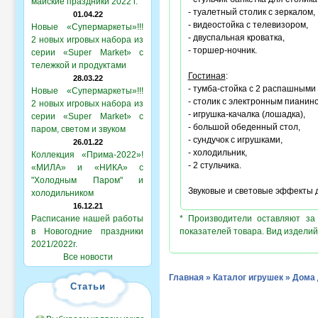
майские праздники 2022 г.
- туалетный столик с зеркалом,
01.04.22
- видеостойка с телевизором,
Новые «Супермаркеты»!!!
- двуспальная кроватка,
2 новых игровых набора из
- торшер-ночник.
серии «Super Market» с
тележкой и продуктами
Гостиная
:
28.03.22
- тумба-стойка с 2 распашными 
Новые «Супермаркеты»!!!
- столик с электронным пианин
2 новых игровых набора из
- игрушка-качалка (лошадка),
серии «Super Market» с
- большой обеденный стол,
паром, светом и звуком
- сундучок с игрушками,
26.01.22
- холодильник,
Коллекция «Прима-2022»!
- 2 стульчика.
«МИЛА» и «НИКА» с
"Холодным Паром" и
Звуковые и световые эффекты 
холодильником
16.12.21
Расписание нашей работы
* Производители оставляют за
в Новогодние праздники
показателей товара. Вид изделий
2021/2022г.
Все новости
Главная
»
Каталог игрушек
»
Дома 
Статьи