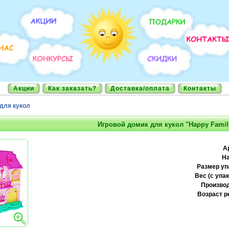
Акции
Как заказать?
Доставка/оплата
Контакты
для кукол
Игровой домик для кукол "Happy Famil
А
На
Размер уп
Вес (с упак
Производ
Возраст р