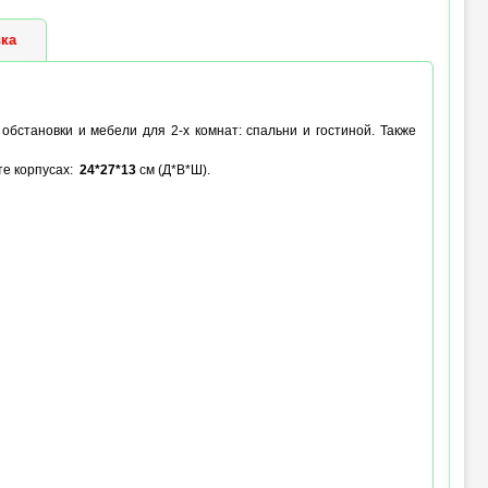
ка
обстановки и мебели для 2-х комнат: спальни и гостиной. Также
те корпусах:
24*27*13
см (Д*В*Ш).