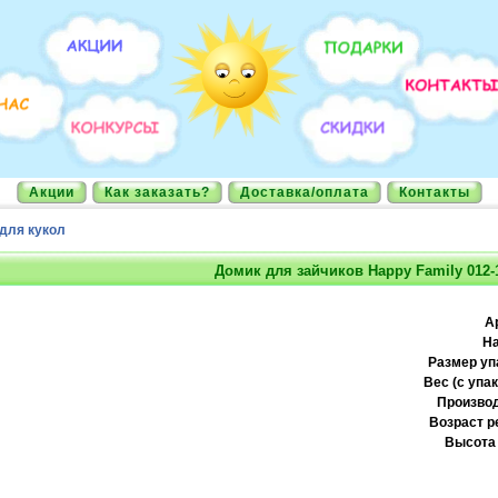
Акции
Как заказать?
Доставка/оплата
Контакты
для кукол
Домик для зайчиков Happy Family 012-
А
На
Размер уп
Вес (с упак
Производ
Возраст р
Высота 