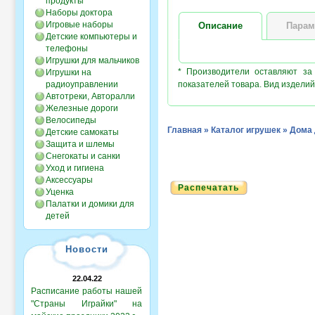
продукты
Наборы доктора
Игровые наборы
Описание
Парам
Детские компьютеры и
телефоны
Игрушки для мальчиков
* Производители оставляют за
Игрушки на
радиоуправлении
показателей товара. Вид изделий
Автотреки, Авторалли
Железные дороги
Велосипеды
Главная
»
Каталог игрушек
»
Дома 
Детские самокаты
Защита и шлемы
Снегокаты и санки
Уход и гигиена
Аксессуары
Распечатать
Уценка
Палатки и домики для
детей
Новости
22.04.22
Расписание работы нашей
"Страны Играйки" на