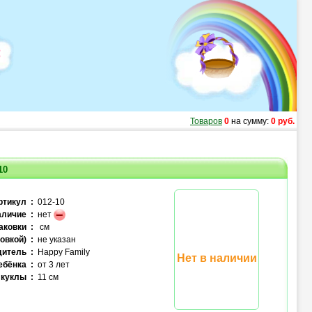
Товаров
0
на сумму:
0 руб.
10
ртикул :
012-10
личие :
нет
аковки :
см
овкой) :
не указан
итель :
Happy Family
Нет в наличии
ебёнка :
от 3 лет
куклы :
11 см